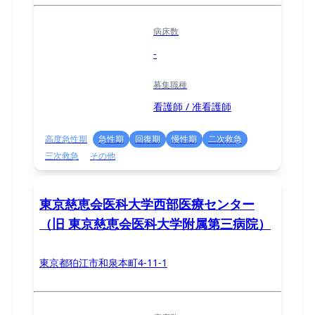
病床数
-
募集職種
看護師 / 准看護師
高度急性期
急性期
回復期
慢性期
二次救急
三次救急
その他
東京慈恵会医科大学西部医療センター
（旧 東京慈恵会医科大学附属第三病院）
東京都狛江市和泉本町4-11-1