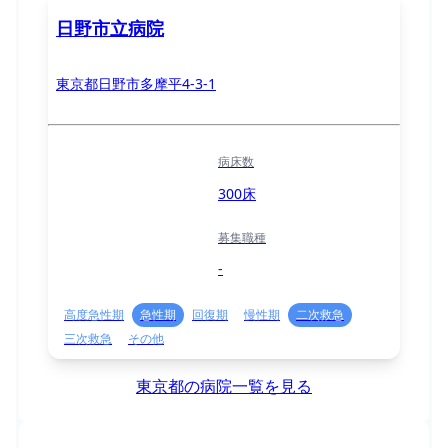
日野市立病院
東京都日野市多摩平4-3-1
病床数
300床
募集職種
-
高度急性期
急性期
回復期
慢性期
二次救急
三次救急
その他
東京都の病院一覧を見る