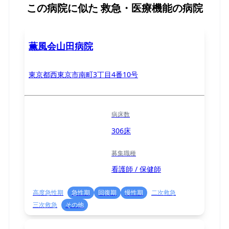
この病院に似た
救急・医療機能の病院
薫風会山田病院
東京都西東京市南町3丁目4番10号
病床数
306床
募集職種
看護師 / 保健師
高度急性期
急性期
回復期
慢性期
二次救急
三次救急
その他