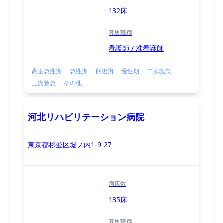
132床
募集職種
看護師 / 准看護師
高度急性期
急性期
回復期
慢性期
二次救急
三次救急
その他
河北リハビリテーション病院
東京都杉並区堀ノ内1-9-27
病床数
135床
募集職種