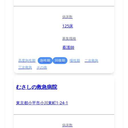
病床数
125床
募集職種
看護師
高度急性期
急性期
回復期
慢性期
二次救急
三次救急
その他
むさしの救急病院
東京都小平市小川東町1-24-1
病床数