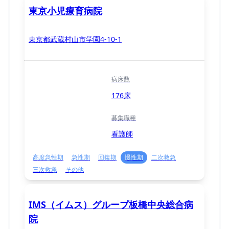
東京小児療育病院
東京都武蔵村山市学園4-10-1
病床数
176床
募集職種
看護師
高度急性期
急性期
回復期
慢性期
二次救急
三次救急
その他
IMS（イムス）グループ板橋中央総合病
院