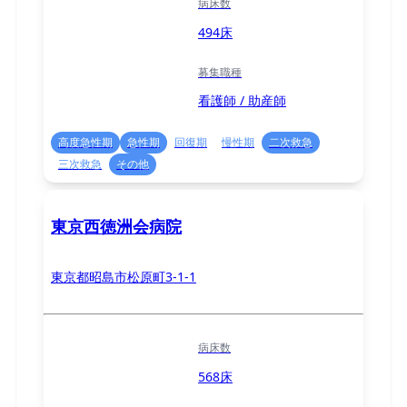
病床数
494床
募集職種
看護師 / 助産師
高度急性期
急性期
回復期
慢性期
二次救急
三次救急
その他
東京西徳洲会病院
東京都昭島市松原町3-1-1
病床数
568床