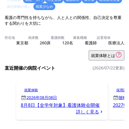
休日休暇が多い
残業少なめ
看護の専門性を持ちながら、人と人との関係性、自己決定を尊重
する関わりを大切に
所在地
病床数
看護師数
募集職種
設置母体
東京都
260床
120名
看護師
医療法人
就業体験とは
直近開催の病院イベント
(2026/07/22更新)
就業体験
採用試
2026年08月08日
随時
8月8日【全学年対象】看護体験会開催
2027
詳しく見る