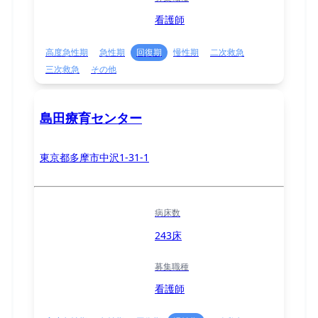
看護師
高度急性期
急性期
回復期
慢性期
二次救急
三次救急
その他
島田療育センター
東京都多摩市中沢1-31-1
病床数
243床
募集職種
看護師