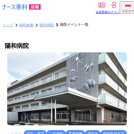
メニュー
会員登録
ログイン
病院イベント一覧
トップ
病院検索
陽和病院
陽和病院
三次救急
認定・専門
二交替制
看護師寮
奨学金
資格取得支援