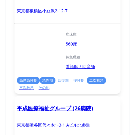
東京都板橋区小豆沢2-12-7
病床数
569床
募集職種
看護師 / 助産師
高度急性期
急性期
回復期
慢性期
二次救急
三次救急
その他
平成医療福祉グループ (26病院)
東京都渋谷区代々木1-3-1 Aビル北参道