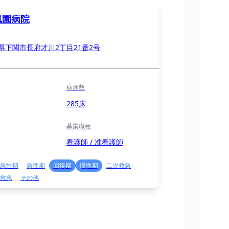
風園病院
県下関市長府才川2丁目21番2号
病床数
285床
募集職種
看護師 / 准看護師
急性期
急性期
回復期
慢性期
二次救急
救急
その他