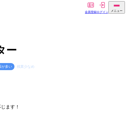
メニュー
会員登録
ログイン
ター
暇が多い
残業少なめ
じます！