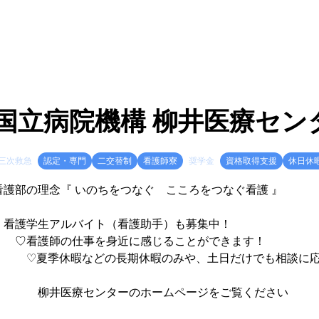
国立病院機構 柳井医療セン
三次救急
認定・専門
二交替制
看護師寮
奨学金
資格取得支援
休日休
看護部の理念『 いのちをつなぐ こころをつなぐ看護 』
看護学生アルバイト（看護助手）も募集中！
♡看護師の仕事を身近に感じることができます！
♡夏季休暇などの長期休暇のみや、土日だけでも相談に応