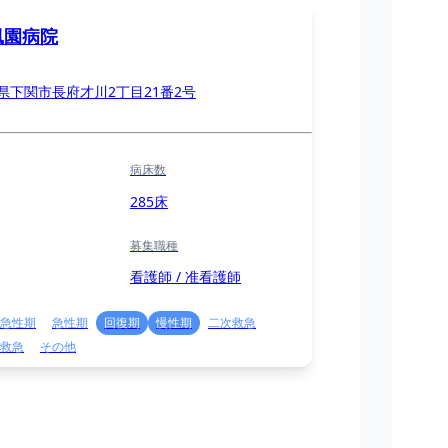
風園病院
県下関市長府才川2丁目21番2号
病床数
285床
募集職種
看護師 / 准看護師
急性期
急性期
回復期
慢性期
二次救急
救急
その他