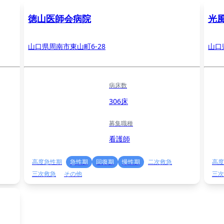
徳山医師会病院
光
山口県周南市東山町6-28
山口
病床数
306床
募集職種
看護師
高度急性期
急性期
回復期
慢性期
二次救急
高度
三次救急
その他
三次