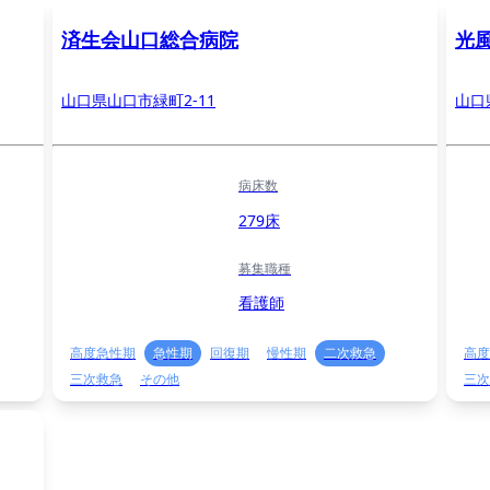
済生会山口総合病院
光
山口県山口市緑町2-11
山口
病床数
279床
募集職種
看護師
高度急性期
急性期
回復期
慢性期
二次救急
高度
三次救急
その他
三次