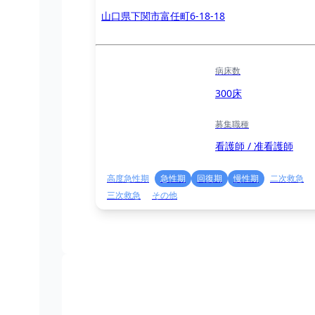
山口県下関市富任町6-18-18
病床数
300床
募集職種
看護師 / 准看護師
高度急性期
急性期
回復期
慢性期
二次救急
三次救急
その他