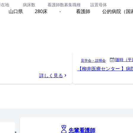
所在地
病床数
看護師数
募集職種
設置母体
山口県
280床
-
看護師
公的病院（国
随時（平
見学会・説明会
【柳井医療センター 】病
詳しく見る
先輩看護師