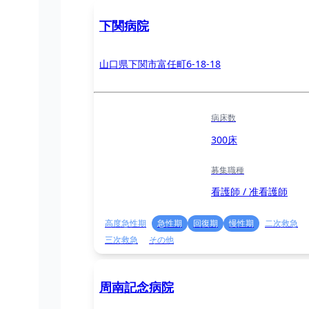
下関病院
山口県下関市富任町6-18-18
病床数
300床
募集職種
看護師 / 准看護師
高度急性期
急性期
回復期
慢性期
二次救急
三次救急
その他
周南記念病院