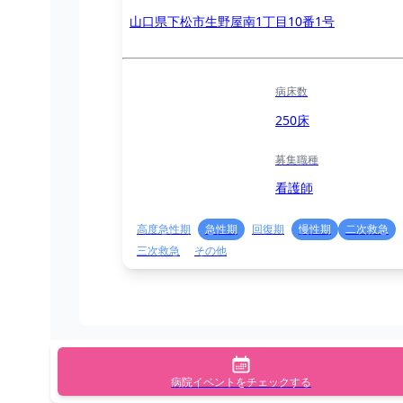
山口県下松市生野屋南1丁目10番1号
病床数
250床
募集職種
看護師
高度急性期
急性期
回復期
慢性期
二次救急
三次救急
その他
病院イベントをチェックする