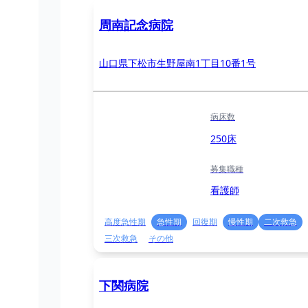
周南記念病院
山口県下松市生野屋南1丁目10番1号
病床数
250床
募集職種
看護師
高度急性期
急性期
回復期
慢性期
二次救急
三次救急
その他
下関病院