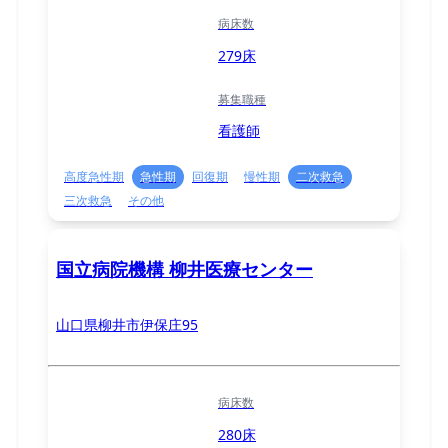
病床数
279床
募集職種
看護師
高度急性期
急性期
回復期
慢性期
二次救急
三次救急
その他
国立病院機構 柳井医療センター
山口県柳井市伊保庄95
病床数
280床