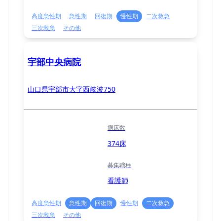
高度急性期
急性期
回復期
慢性期
二次救急
三次救急
その他
宇部中央病院
山口県宇部市大字西岐波750
病床数
374床
募集職種
看護師
高度急性期
急性期
回復期
慢性期
二次救急
三次救急
その他