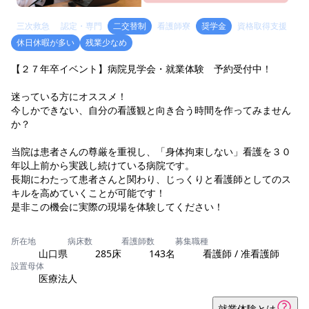
三次救急
認定・専門
二交替制
看護師寮
奨学金
資格取得支援
休日休暇が多い
残業少なめ
【２７年卒イベント】病院見学会・就業体験 予約受付中！
迷っている方にオススメ！
今しかできない、自分の看護観と向き合う時間を作ってみません
か？
当院は患者さんの尊厳を重視し、「身体拘束しない」看護を３０
年以上前から実践し続けている病院です。
長期にわたって患者さんと関わり、じっくりと看護師としてのス
キルを高めていくことが可能です！
是非この機会に実際の現場を体験してください！
所在地
病床数
看護師数
募集職種
山口県
285床
143名
看護師 / 准看護師
設置母体
医療法人
就業体験とは