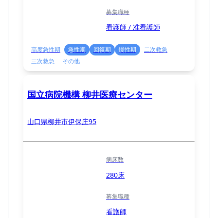
募集職種
看護師 / 准看護師
高度急性期
急性期
回復期
慢性期
二次救急
三次救急
その他
国立病院機構 柳井医療センター
山口県柳井市伊保庄95
病床数
280床
募集職種
看護師