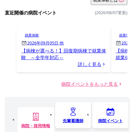
直近開催の病院イベント
(2026/08/07更新)
就業体験
就業体
2026年09月05日 他
202
【病棟が選べる！】回復期病棟で就業体
【病棟
験 ～全学年対応～
就業体
詳しく見る
病院イベントをもっと見る
先輩看護師
病院イベント
病院・採用情報