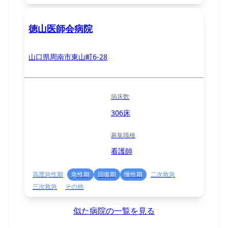
徳山医師会病院
山口県周南市東山町6-28
病床数
306床
募集職種
看護師
高度急性期
急性期
回復期
慢性期
二次救急
三次救急
その他
似た病院の一覧を見る