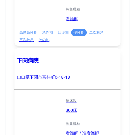
募集職種
看護師
高度急性期
急性期
回復期
慢性期
二次救急
三次救急
その他
下関病院
山口県下関市富任町6-18-18
病床数
300床
募集職種
看護師 / 准看護師