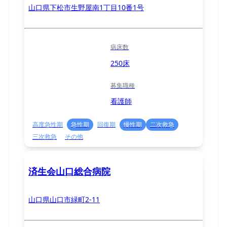
山口県下松市生野屋南1丁目10番1号
病床数
250床
募集職種
看護師
高度急性期
急性期
回復期
慢性期
二次救急
三次救急
その他
済生会山口総合病院
山口県山口市緑町2-11