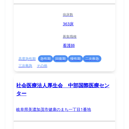
病床数
363床
募集職種
看護師
高度急性期
急性期
回復期
慢性期
二次救急
三次救急
その他
社会医療法人厚生会 中部国際医療セン
ター
岐阜県美濃加茂市健康のまち一丁目1番地