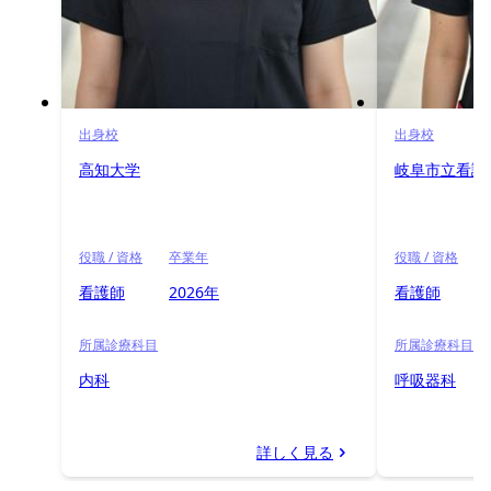
出身校
出身校
高知大学
岐阜市立看護
役職 / 資格
卒業年
役職 / 資格
看護師
2026年
看護師
所属診療科目
所属診療科目
内科
呼吸器科
詳しく見る