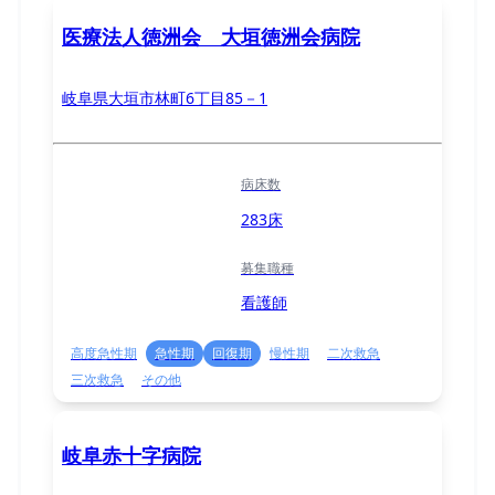
医療法人徳洲会 大垣徳洲会病院
岐阜県大垣市林町6丁目85－1
病床数
283床
募集職種
看護師
高度急性期
急性期
回復期
慢性期
二次救急
三次救急
その他
岐阜赤十字病院