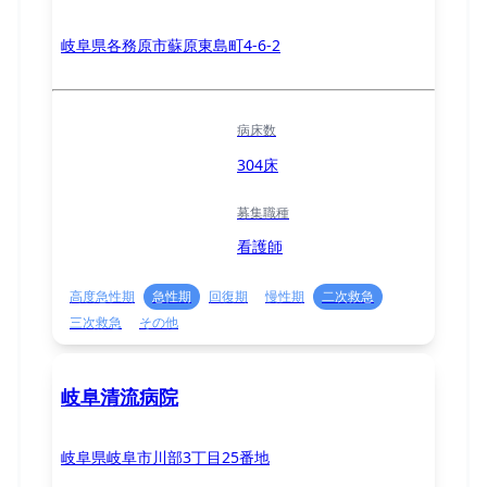
岐阜県各務原市蘇原東島町4-6-2
病床数
304床
募集職種
看護師
高度急性期
急性期
回復期
慢性期
二次救急
三次救急
その他
岐阜清流病院
岐阜県岐阜市川部3丁目25番地