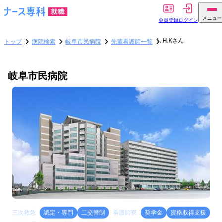
メニュー
会員登録
ログイン
H.Kさん
トップ
病院検索
岐阜市民病院
先輩看護師一覧
岐阜市民病院
三次救急
認定・専門
二交替制
看護師寮
奨学金
資格取得支援