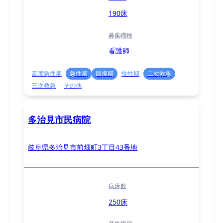
190床
募集職種
看護師
高度急性期
急性期
回復期
慢性期
二次救急
三次救急
その他
多治見市民病院
岐阜県多治見市前畑町3丁目43番地
病床数
250床