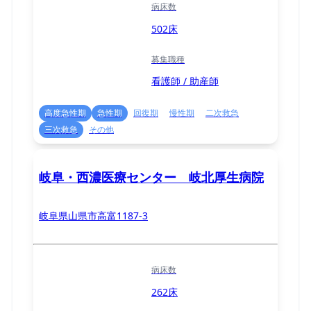
病床数
502床
募集職種
看護師 / 助産師
高度急性期
急性期
回復期
慢性期
二次救急
三次救急
その他
岐阜・西濃医療センター 岐北厚生病院
岐阜県山県市高富1187-3
病床数
262床