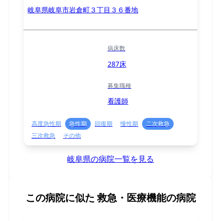
岐阜県岐阜市岩倉町３丁目３６番地
病床数
287床
募集職種
看護師
高度急性期
急性期
回復期
慢性期
二次救急
三次救急
その他
岐阜県の病院一覧を見る
この病院に似た
救急・医療機能の病院