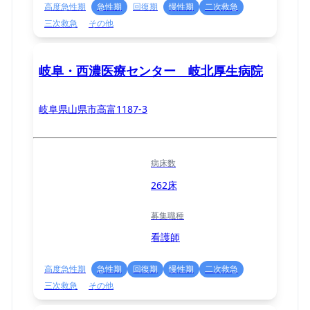
高度急性期
急性期
回復期
慢性期
二次救急
三次救急
その他
岐阜・西濃医療センター 岐北厚生病院
岐阜県山県市高富1187-3
病床数
262床
募集職種
看護師
高度急性期
急性期
回復期
慢性期
二次救急
三次救急
その他