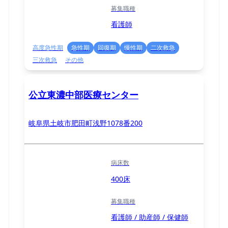
募集職種
看護師
高度急性期
急性期
回復期
慢性期
二次救急
三次救急
その他
公立東濃中部医療センター
岐阜県土岐市肥田町浅野1078番200
病床数
400床
募集職種
看護師 / 助産師 / 保健師