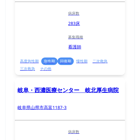
病床数
283床
募集職種
看護師
高度急性期
急性期
回復期
慢性期
二次救急
三次救急
その他
岐阜・西濃医療センター 岐北厚生病院
岐阜県山県市高富1187-3
病床数