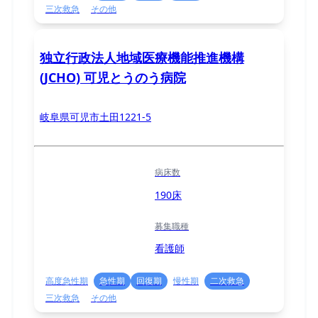
三次救急
その他
独立行政法人地域医療機能推進機構
(JCHO) 可児とうのう病院
岐阜県可児市土田1221-5
病床数
190床
募集職種
看護師
高度急性期
急性期
回復期
慢性期
二次救急
三次救急
その他