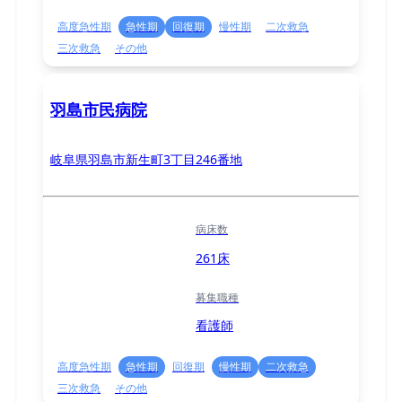
高度急性期
急性期
回復期
慢性期
二次救急
三次救急
その他
羽島市民病院
岐阜県羽島市新生町3丁目246番地
病床数
261床
募集職種
看護師
高度急性期
急性期
回復期
慢性期
二次救急
三次救急
その他