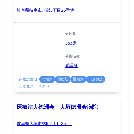
岐阜県岐阜市川部3丁目25番地
病床数
363床
募集職種
看護師
高度急性期
急性期
回復期
慢性期
二次救急
三次救急
その他
医療法人徳洲会 大垣徳洲会病院
岐阜県大垣市林町6丁目85－1