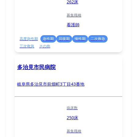
262床
募集職種
看護師
高度急性期
急性期
回復期
慢性期
二次救急
三次救急
その他
多治見市民病院
岐阜県多治見市前畑町3丁目43番地
病床数
250床
募集職種