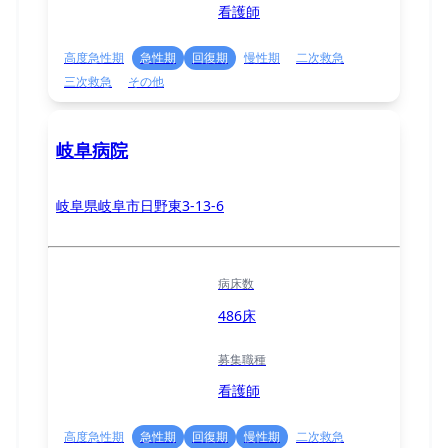
看護師
高度急性期
急性期
回復期
慢性期
二次救急
三次救急
その他
岐阜病院
岐阜県岐阜市日野東3-13-6
病床数
486床
募集職種
看護師
高度急性期
急性期
回復期
慢性期
二次救急