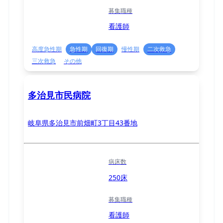
募集職種
看護師
高度急性期
急性期
回復期
慢性期
二次救急
三次救急
その他
多治見市民病院
岐阜県多治見市前畑町3丁目43番地
病床数
250床
募集職種
看護師