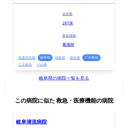
病床数
287床
募集職種
看護師
高度急性期
急性期
回復期
慢性期
二次救急
三次救急
その他
岐阜県の病院一覧を見る
この病院に似た
救急・医療機能の病院
岐阜清流病院