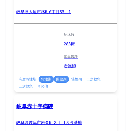
岐阜県大垣市林町6丁目85－1
病床数
283床
募集職種
看護師
高度急性期
急性期
回復期
慢性期
二次救急
三次救急
その他
岐阜赤十字病院
岐阜県岐阜市岩倉町３丁目３６番地