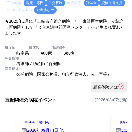
三次救急
認定・専門
二交替制
看護師寮
奨学金
資格取得支援
休日休暇が多い
残業少なめ
★2026年2月に「土岐市立総合病院」と「東濃厚生病院」が統合
し新病院として『公立東濃中部医療センター』へと生まれ変わり
所在地
病床数
看護師数
岐阜県
400床
380名
募集職種
看護師 / 助産師 / 保健師
設置母体
公的病院（国家公務員、独立行政法人、赤十字等）
就業体験とは
直近開催の病院イベント
(2026/08/07更新)
見学会・説明会
見学会
2026年08月14日 他
202