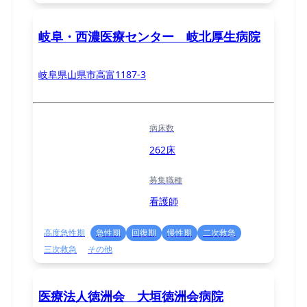
岐阜・西濃医療センター 岐北厚生病院
岐阜県山県市高富1187-3
病床数
262床
募集職種
看護師
高度急性期
急性期
回復期
慢性期
二次救急
三次救急
その他
医療法人徳洲会 大垣徳洲会病院