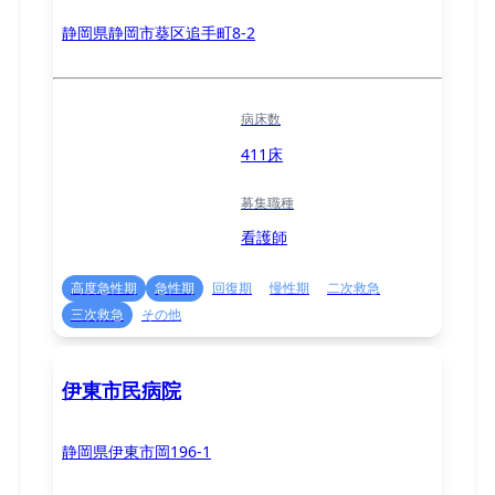
静岡県静岡市葵区追手町8-2
病床数
411床
募集職種
看護師
高度急性期
急性期
回復期
慢性期
二次救急
三次救急
その他
伊東市民病院
静岡県伊東市岡196-1