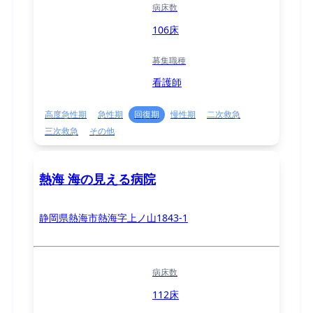
病床数
106床
募集職種
看護師
高度急性期
急性期
回復期
慢性期
二次救急
三次救急
その他
熱海 海の見える病院
静岡県熱海市熱海字上ノ山1843-1
病床数
112床