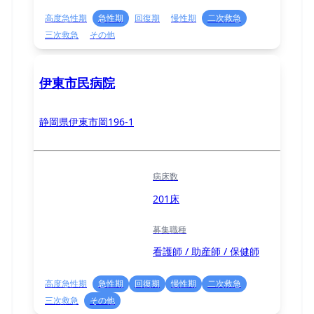
高度急性期
急性期
回復期
慢性期
二次救急
三次救急
その他
伊東市民病院
静岡県伊東市岡196-1
病床数
201床
募集職種
看護師 / 助産師 / 保健師
高度急性期
急性期
回復期
慢性期
二次救急
三次救急
その他