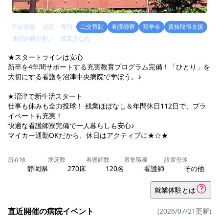
三次救急
認定・専門
二交替制
看護師寮
奨学金
資格取得支援
休日休暇が多い
残業少なめ
★スタートラインは安心
新卒を4年間サポートする充実教育プログラム完備！「ひとり」を
大切にする看護を沼津中央病院で学ぼう。♪
★沼津で新生活スタート
仕事も休みも全力投球！ 残業ほぼなし＆年間休日112日で、プラ
イベートも充実！
快適な看護師寮完備で一人暮らしも安心♪
マイカー通勤OKだから、休日はアクティブに★☆★
所在地
病床数
看護師数
募集職種
設置母体
静岡県
270床
120名
看護師
その他
就業体験とは
直近開催の病院イベント
(2026/07/21更新)