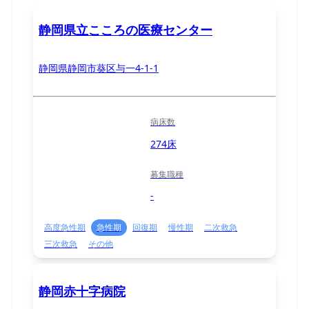
静岡県立こころの医療センター
静岡県静岡市葵区与一4-1-1
病床数
274床
募集職種
-
高度急性期
急性期
回復期
慢性期
二次救急
三次救急
その他
静岡赤十字病院