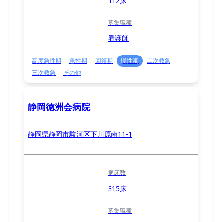
112床
募集職種
看護師
高度急性期
急性期
回復期
慢性期
二次救急
三次救急
その他
静岡徳洲会病院
静岡県静岡市駿河区下川原南11-1
病床数
315床
募集職種