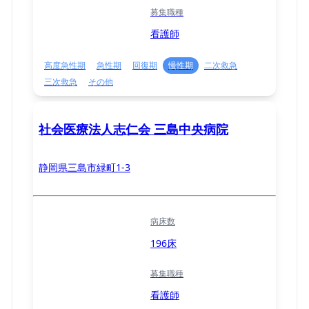
募集職種
看護師
高度急性期
急性期
回復期
慢性期
二次救急
三次救急
その他
社会医療法人志仁会 三島中央病院
静岡県三島市緑町1-3
病床数
196床
募集職種
看護師