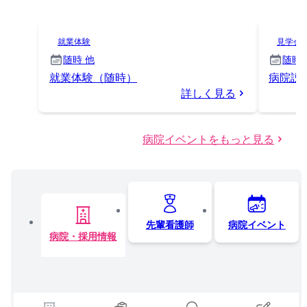
就業体験
見学会
随時 他
随時 
就業体験（随時）
病院説
詳しく見る
病院イベントをもっと見る
先輩看護師
病院イベント
病院・採用情報