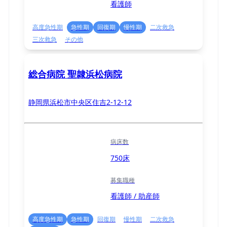
看護師
高度急性期
急性期
回復期
慢性期
二次救急
三次救急
その他
総合病院 聖隷浜松病院
静岡県浜松市中央区住吉2-12-12
病床数
750床
募集職種
看護師 / 助産師
高度急性期
急性期
回復期
慢性期
二次救急