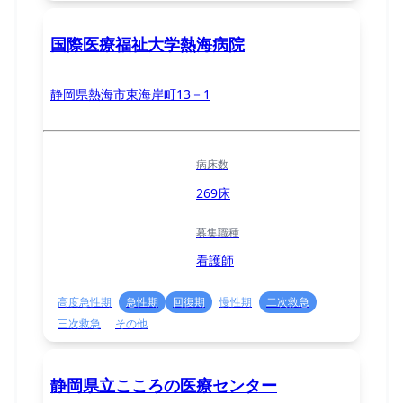
国際医療福祉大学熱海病院
静岡県熱海市東海岸町13－1
病床数
269床
募集職種
看護師
高度急性期
急性期
回復期
慢性期
二次救急
三次救急
その他
静岡県立こころの医療センター