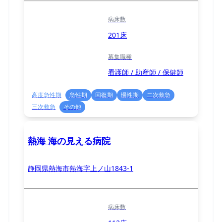
病床数
201床
募集職種
看護師 / 助産師 / 保健師
高度急性期
急性期
回復期
慢性期
二次救急
三次救急
その他
熱海 海の見える病院
静岡県熱海市熱海字上ノ山1843-1
病床数