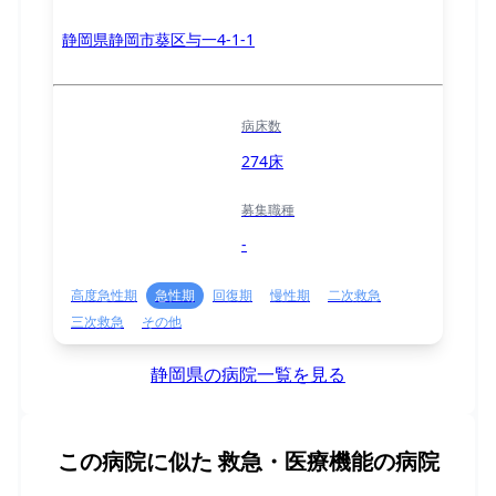
静岡県静岡市葵区与一4-1-1
病床数
274床
募集職種
-
高度急性期
急性期
回復期
慢性期
二次救急
三次救急
その他
静岡県の病院一覧を見る
この病院に似た
救急・医療機能の病院