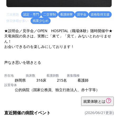
三次救急
認定・専門
二交替制
看護師寮
奨学金
資格取得支援
休日休暇が多い
残業少なめ
★説明会／見学会／OPEN HOSPITAL（職場体験）随時開催中★
天竜病院の良さは、実際に「来て」「見て」みないとわかりませ
ん！
お会いできるのを楽しみにしております！
声なき思いを聴きとる
所在地
病床数
看護師数
募集職種
静岡県
316床
215名
看護師
設置母体
公的病院（国家公務員、独立行政法人、赤十字等）
就業体験とは
直近開催の病院イベント
(2026/06/21更新)