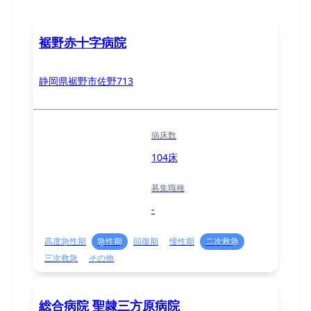
裾野赤十字病院
静岡県裾野市佐野713
病床数
104床
募集職種
-
高度急性期
急性期
回復期
慢性期
二次救急
三次救急
その他
総合病院 聖隷三方原病院