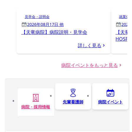
見学会・説明会
就業体
2026年08月17日 他
202
【天竜病院】病院説明・見学会
【天竜
HOSPIT
詳しく見る
病院イベントをもっと見る
先輩看護師
病院イベント
病院・採用情報