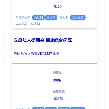
看護師
高度急性期
急性期
回復期
慢性期
二次救急
三次救急
その他
医療法人徳洲会 榛原総合病院
静岡県牧之原市細江2887番地1
病床数
308床
募集職種
看護師