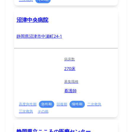
沼津中央病院
静岡県沼津市中瀬町24-1
病床数
270床
募集職種
看護師
高度急性期
急性期
回復期
慢性期
二次救急
三次救急
その他
静岡県立こころの医療センター