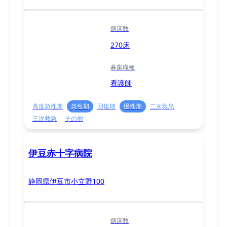
病床数
270床
募集職種
看護師
高度急性期
急性期
回復期
慢性期
二次救急
三次救急
その他
伊豆赤十字病院
静岡県伊豆市小立野100
病床数