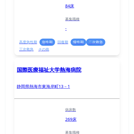
84床
募集職種
-
高度急性期
急性期
回復期
慢性期
二次救急
三次救急
その他
国際医療福祉大学熱海病院
静岡県熱海市東海岸町13－1
病床数
269床
募集職種