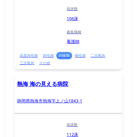
病床数
106床
募集職種
看護師
高度急性期
急性期
回復期
慢性期
二次救急
三次救急
その他
熱海 海の見える病院
静岡県熱海市熱海字上ノ山1843-1
病床数
112床