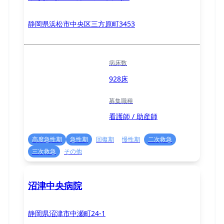
静岡県浜松市中央区三方原町3453
病床数
928床
募集職種
看護師 / 助産師
高度急性期
急性期
回復期
慢性期
二次救急
三次救急
その他
沼津中央病院
静岡県沼津市中瀬町24-1