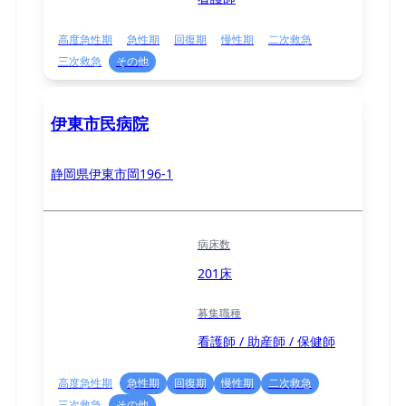
高度急性期
急性期
回復期
慢性期
二次救急
三次救急
その他
伊東市民病院
静岡県伊東市岡196-1
病床数
201床
募集職種
看護師 / 助産師 / 保健師
高度急性期
急性期
回復期
慢性期
二次救急
三次救急
その他