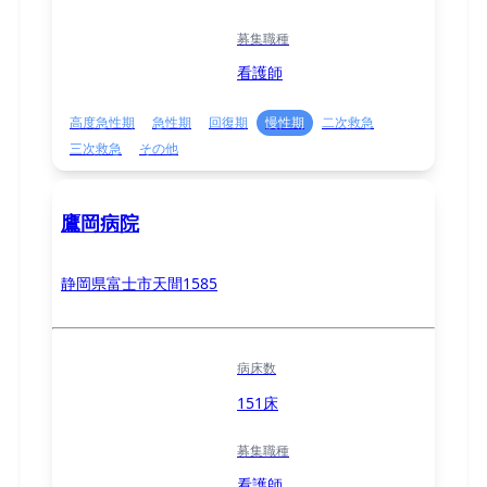
募集職種
看護師
高度急性期
急性期
回復期
慢性期
二次救急
三次救急
その他
鷹岡病院
静岡県富士市天間1585
病床数
151床
募集職種
看護師