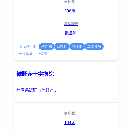
病床数
308床
募集職種
看護師
高度急性期
急性期
回復期
慢性期
二次救急
三次救急
その他
裾野赤十字病院
静岡県裾野市佐野713
病床数
104床