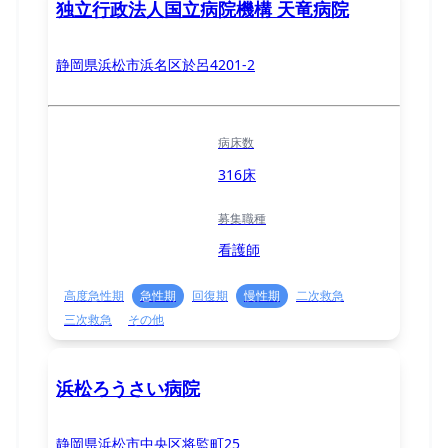
独立行政法人国立病院機構 天竜病院
静岡県浜松市浜名区於呂4201-2
病床数
316床
募集職種
看護師
高度急性期
急性期
回復期
慢性期
二次救急
三次救急
その他
浜松ろうさい病院
静岡県浜松市中央区将監町25