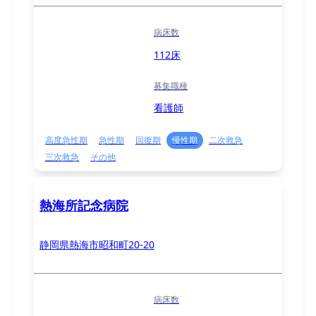
病床数
112床
募集職種
看護師
高度急性期
急性期
回復期
慢性期
二次救急
三次救急
その他
熱海所記念病院
静岡県熱海市昭和町20-20
病床数