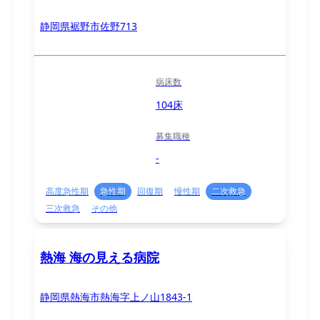
静岡県裾野市佐野713
病床数
104床
募集職種
-
高度急性期
急性期
回復期
慢性期
二次救急
三次救急
その他
熱海 海の見える病院
静岡県熱海市熱海字上ノ山1843-1