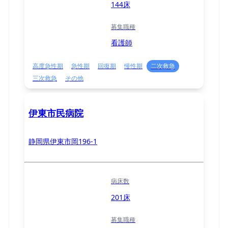
144床
募集職種
看護師
高度急性期
急性期
回復期
慢性期
二次救急
三次救急
その他
伊東市民病院
静岡県伊東市岡196-1
病床数
201床
募集職種