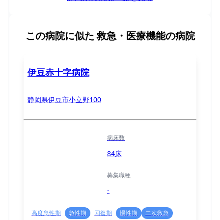
この病院に似た
救急・医療機能の病院
伊豆赤十字病院
静岡県伊豆市小立野100
病床数
84床
募集職種
-
高度急性期
急性期
回復期
慢性期
二次救急