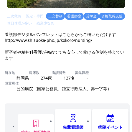
三次救急
認定・専門
二交替制
看護師寮
奨学金
資格取得支援
休日休暇が多い
残業少なめ
看護部デジタルパンフレットはこちらからご欄いただけます
http://www.shizuoka-pho.jp/kokoro/nursing/
新卒者や精神科看護が初めてでも安心して働ける体制を整えてい
ます！
所在地
病床数
看護師数
募集職種
静岡県
274床
137名
-
設置母体
公的病院（国家公務員、独立行政法人、赤十字等）
先輩看護師
病院イベント