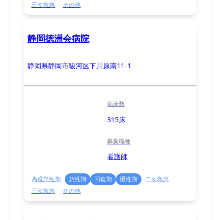
三次救急
その他
静岡徳洲会病院
静岡県静岡市駿河区下川原南11-1
病床数
315床
募集職種
看護師
高度急性期
急性期
回復期
慢性期
二次救急
三次救急
その他