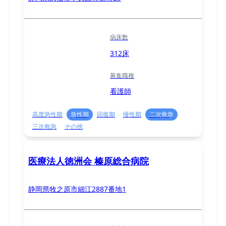
病床数
312床
募集職種
看護師
高度急性期
急性期
回復期
慢性期
二次救急
三次救急
その他
医療法人徳洲会 榛原総合病院
静岡県牧之原市細江2887番地1