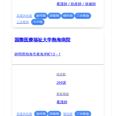
看護師 / 助産師 / 保健師
高度急性期
急性期
回復期
慢性期
二次救急
三次救急
その他
国際医療福祉大学熱海病院
静岡県熱海市東海岸町13－1
病床数
269床
募集職種
看護師
高度急性期
急性期
回復期
慢性期
二次救急