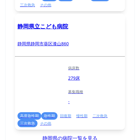
三次救急
その他
静岡県立こども病院
静岡県静岡市葵区漆山860
病床数
279床
募集職種
-
高度急性期
急性期
回復期
慢性期
二次救急
三次救急
その他
静岡県の病院一覧を見る