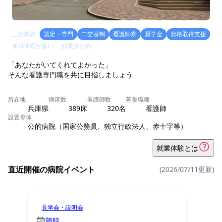
三次救急
認定・専門
二交替制
看護師寮
奨学金
資格取得支援
休日休暇が多い
残業少なめ
「あなたがいてくれてよかった」
そんな看護専門職を共に目指しましょう
所在地
病床数
看護師数
募集職種
兵庫県
389床
320名
看護師
設置母体
公的病院（国家公務員、独立行政法人、赤十字等）
就業体験とは
直近開催の病院イベント
(2026/07/11更新)
見学会・説明会
随時