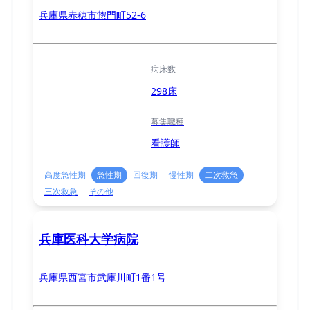
兵庫県赤穂市惣門町52-6
病床数
298床
募集職種
看護師
高度急性期
急性期
回復期
慢性期
二次救急
三次救急
その他
兵庫医科大学病院
兵庫県西宮市武庫川町1番1号