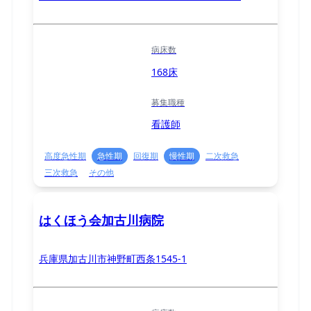
病床数
168床
募集職種
看護師
高度急性期
急性期
回復期
慢性期
二次救急
三次救急
その他
はくほう会加古川病院
兵庫県加古川市神野町西条1545-1