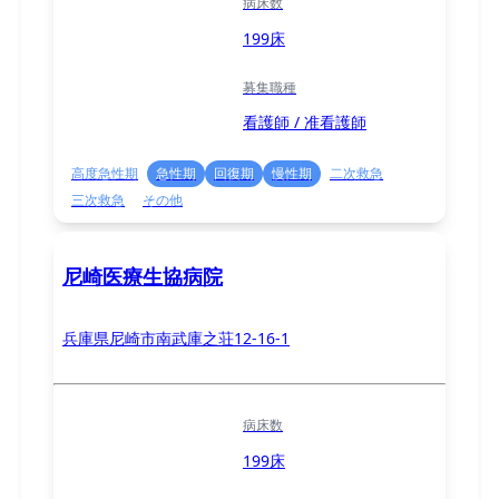
病床数
199床
募集職種
看護師 / 准看護師
高度急性期
急性期
回復期
慢性期
二次救急
三次救急
その他
尼崎医療生協病院
兵庫県尼崎市南武庫之荘12-16-1
病床数
199床