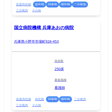
高度急性期
急性期
回復期
慢性期
二次救急
三次救急
その他
国立病院機構 兵庫あおの病院
兵庫県小野市市場町926-453
病床数
250床
募集職種
看護師
高度急性期
急性期
回復期
慢性期
二次救急
三次救急
その他