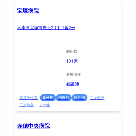
宝塚病院
兵庫県宝塚市野上2丁目1番2号
病床数
131床
募集職種
看護師
高度急性期
急性期
回復期
慢性期
二次救急
三次救急
その他
赤穂中央病院