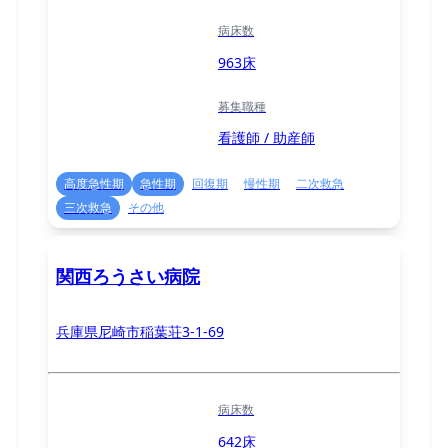
病床数
963床
募集職種
看護師 / 助産師
高度急性期
急性期
回復期
慢性期
二次救急
三次救急
その他
関西ろうさい病院
兵庫県尼崎市稲葉荘3-1-69
病床数
642床