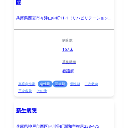
院
兵庫県西宮市今津山中町11-1（リハビリテーション
病院：西宮市鷲林寺南2-13）
病床数
167床
募集職種
看護師
高度急性期
急性期
回復期
慢性期
二次救急
三次救急
その他
新生病院
兵庫県神戸市西区伊川谷町潤和字横尾238-475