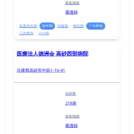
募集職種
看護師
高度急性期
急性期
回復期
慢性期
二次救急
三次救急
その他
医療法人徳洲会 高砂西部病院
兵庫県高砂市中筋1-10-41
病床数
219床
募集職種
看護師