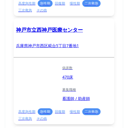
高度急性期
急性期
回復期
慢性期
二次救急
三次救急
その他
神戸市立西神戸医療センター
兵庫県神戸市西区糀台5丁目7番地1
病床数
470床
募集職種
看護師 / 助産師
高度急性期
急性期
回復期
慢性期
二次救急
三次救急
その他