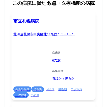
この病院に似た
救急・医療機能の病院
市立札幌病院
北海道札幌市中央区北11条西１３−１−１
病床数
672床
募集職種
看護師 / 助産師
高度急性期
急性期
回復期
慢性期
二次救急
三次救急
その他