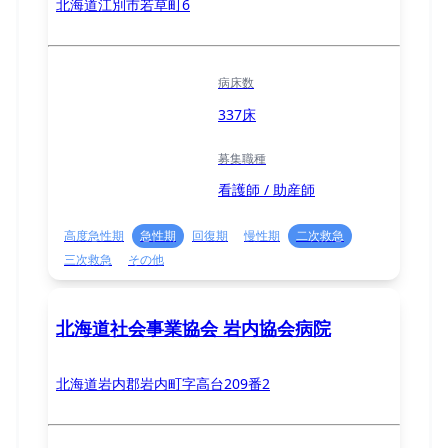
北海道江別市若草町6
病床数
337床
募集職種
看護師 / 助産師
高度急性期
急性期
回復期
慢性期
二次救急
三次救急
その他
北海道社会事業協会 岩内協会病院
北海道岩内郡岩内町字高台209番2