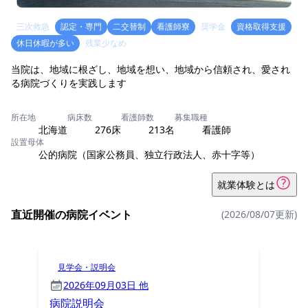
三次救急
認定・専門
二交替制
看護師寮
奨学金
資格取得支援
休日休暇が多い
残業少なめ
当院は、地域に根ざし、地域を想い、地域から信頼され、愛され
る病院づくりを実践します
所在地
病床数
看護師数
募集職種
北海道
276床
213名
看護師
設置母体
公的病院（国家公務員、独立行政法人、赤十字等）
就業体験とは
直近開催の病院イベント
(2026/08/07更新)
見学会・説明会
2026年09月03日 他
病院説明会