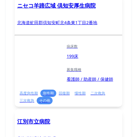
ニセコ羊蹄広域 倶知安厚生病院
北海道虻田郡倶知安町北4条東1丁目2番地
病床数
199床
募集職種
看護師 / 助産師 / 保健師
高度急性期
急性期
回復期
慢性期
二次救急
三次救急
その他
江別市立病院