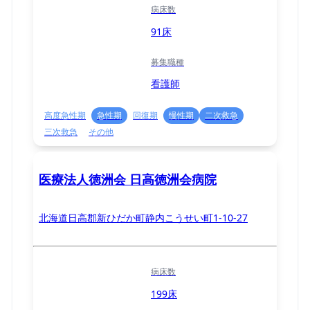
病床数
91床
募集職種
看護師
高度急性期
急性期
回復期
慢性期
二次救急
三次救急
その他
医療法人徳洲会 日高徳洲会病院
北海道日高郡新ひだか町静内こうせい町1-10-27
病床数
199床