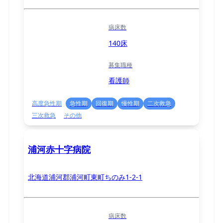
病床数
140床
募集職種
看護師
高度急性期
急性期
回復期
慢性期
二次救急
三次救急
その他
浦河赤十字病院
北海道浦河郡浦河町東町ちのみ1-2-1
病床数