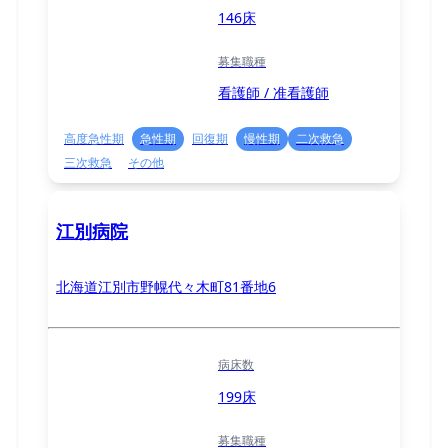
146床
募集職種
看護師 / 准看護師
高度急性期
急性期
回復期
慢性期
二次救急
三次救急
その他
江別病院
北海道江別市野幌代々木町81番地6
病床数
199床
募集職種