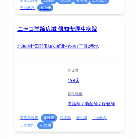
高度急性期
急性期
回復期
慢性期
二次救急
三次救急
その他
ニセコ羊蹄広域 倶知安厚生病院
北海道虻田郡倶知安町北4条東1丁目2番地
病床数
199床
募集職種
看護師 / 助産師 / 保健師
高度急性期
急性期
回復期
慢性期
二次救急
三次救急
その他