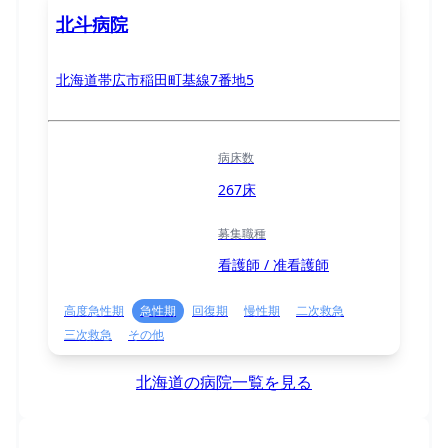
北斗病院
北海道帯広市稲田町基線7番地5
病床数
267床
募集職種
看護師 / 准看護師
高度急性期
急性期
回復期
慢性期
二次救急
三次救急
その他
北海道の病院一覧を見る