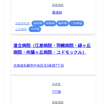
募集職種
看護師
高度急性期
急性期
回復期
慢性期
二次救急
三次救急
その他
道立病院（江差病院・羽幌病院・緑ヶ丘
病院・向陽ヶ丘病院・コドモックル）
北海道札幌市中央区北3条西7丁目
病床数
777床
募集職種