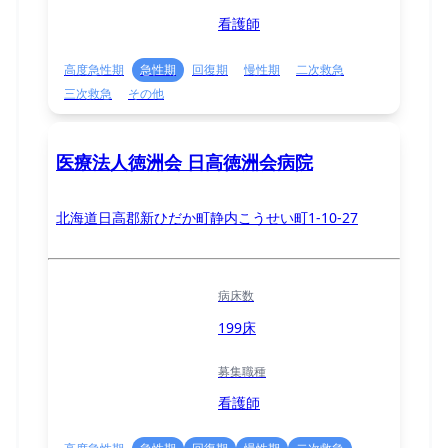
看護師
高度急性期
急性期
回復期
慢性期
二次救急
三次救急
その他
医療法人徳洲会 日高徳洲会病院
北海道日高郡新ひだか町静内こうせい町1-10-27
病床数
199床
募集職種
看護師