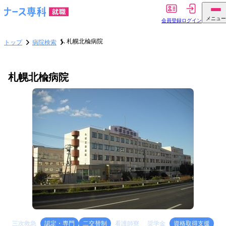
メニュー
会員登録
ログイン
札幌北楡病院
トップ
病院検索
札幌北楡病院
三次救急
認定・専門
二交替制
看護師寮
奨学金
資格取得支援