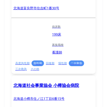
北海道富良野市住吉町1番30号
病床数
199床
募集職種
看護師
高度急性期
急性期
回復期
慢性期
二次救急
三次救急
その他
北海道社会事業協会 小樽協会病院
北海道小樽市住ノ江1丁目6番15号