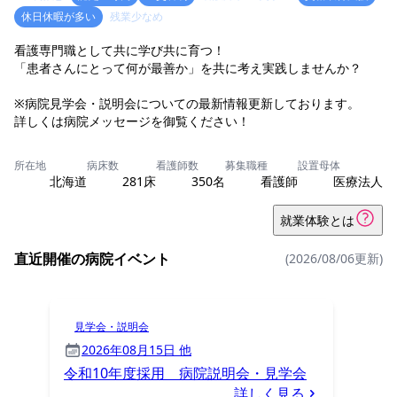
休日休暇が多い
残業少なめ
看護専門職として共に学び共に育つ！
「患者さんにとって何が最善か」を共に考え実践しませんか？
※病院見学会・説明会についての最新情報更新しております。
詳しくは病院メッセージを御覧ください！
所在地
病床数
看護師数
募集職種
設置母体
北海道
281床
350名
看護師
医療法人
就業体験とは
直近開催の病院イベント
(2026/08/06更新)
見学会・説明会
2026年08月15日 他
令和10年度採用 病院説明会・見学会
詳しく見る