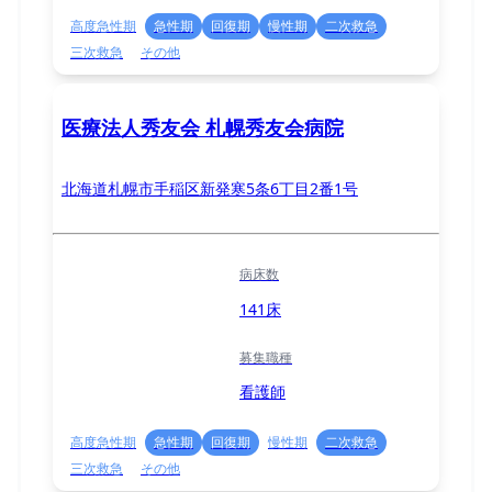
高度急性期
急性期
回復期
慢性期
二次救急
三次救急
その他
医療法人秀友会 札幌秀友会病院
北海道札幌市手稲区新発寒5条6丁目2番1号
病床数
141床
募集職種
看護師
高度急性期
急性期
回復期
慢性期
二次救急
三次救急
その他