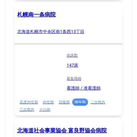
札幌南一条病院
北海道札幌市中央区南1条西13丁目
病床数
147床
募集職種
看護師 / 准看護師
高度急性期
急性期
回復期
慢性期
二次救急
三次救急
その他
北海道社会事業協会 富良野協会病院