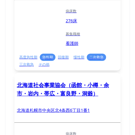
病床数
276床
募集職種
看護師
高度急性期
急性期
回復期
慢性期
二次救急
三次救急
その他
北海道社会事業協会（函館・小樽・余
市・岩内・帯広・富良野・洞爺）
北海道札幌市中央区北4条西6丁目1番1
病床数