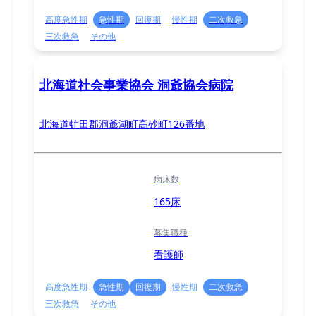
高度急性期
急性期
回復期
慢性期
二次救急
三次救急
その他
北海道社会事業協会 洞爺協会病院
北海道虻田郡洞爺湖町高砂町126番地
病床数
165床
募集職種
看護師
高度急性期
急性期
回復期
慢性期
二次救急
三次救急
その他