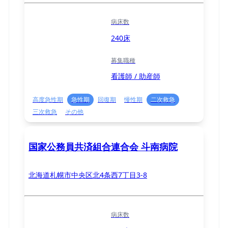
病床数
240床
募集職種
看護師 / 助産師
高度急性期
急性期
回復期
慢性期
二次救急
三次救急
その他
国家公務員共済組合連合会 斗南病院
北海道札幌市中央区北4条西7丁目3-8
病床数