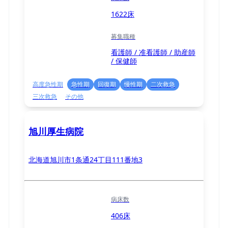
1622床
募集職種
看護師 / 准看護師 / 助産師
/ 保健師
高度急性期
急性期
回復期
慢性期
二次救急
三次救急
その他
旭川厚生病院
北海道旭川市1条通24丁目111番地3
病床数
406床