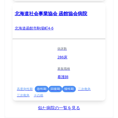
北海道社会事業協会 函館協会病院
北海道函館市駒場町4-6
病床数
286床
募集職種
看護師
高度急性期
急性期
回復期
慢性期
二次救急
三次救急
その他
似た病院の一覧を見る