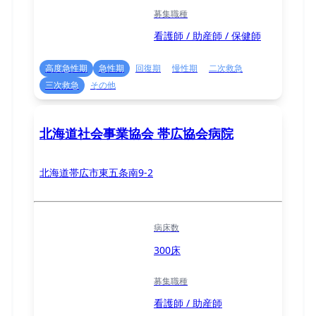
募集職種
看護師 / 助産師 / 保健師
高度急性期
急性期
回復期
慢性期
二次救急
三次救急
その他
北海道社会事業協会 帯広協会病院
北海道帯広市東五条南9-2
病床数
300床
募集職種
看護師 / 助産師