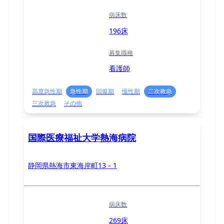
病床数
196床
募集職種
看護師
高度急性期
急性期
回復期
慢性期
二次救急
三次救急
その他
国際医療福祉大学熱海病院
静岡県熱海市東海岸町13－1
病床数
269床