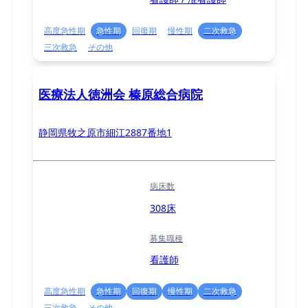
高度急性期
急性期
回復期
慢性期
二次救急
三次救急
その他
医療法人徳洲会 榛原総合病院
静岡県牧之原市細江2887番地1
病床数
308床
募集職種
看護師
高度急性期
急性期
回復期
慢性期
二次救急
三次救急
その他