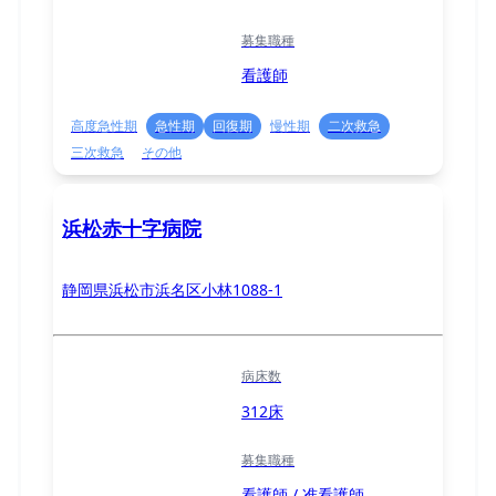
募集職種
看護師
高度急性期
急性期
回復期
慢性期
二次救急
三次救急
その他
浜松赤十字病院
静岡県浜松市浜名区小林1088-1
病床数
312床
募集職種
看護師 / 准看護師