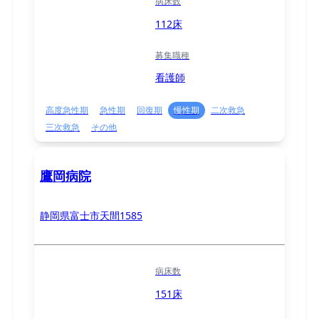
病床数
112床
募集職種
看護師
高度急性期
急性期
回復期
慢性期
二次救急
三次救急
その他
鷹岡病院
静岡県富士市天間1585
病床数
151床