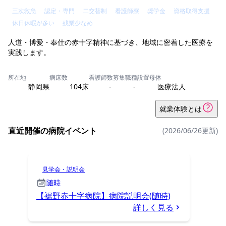
三次救急
認定・専門
二交替制
看護師寮
奨学金
資格取得支援
休日休暇が多い
残業少なめ
人道・博愛・奉仕の赤十字精神に基づき、地域に密着した医療を
所在地
病床数
看護師数
募集職種
設置母体
静岡県
104床
-
-
医療法人
就業体験とは
直近開催の病院イベント
(2026/06/26更新)
見学会・説明会
随時
【裾野赤十字病院】病院説明会(随時)
詳しく見る