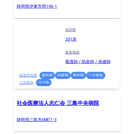
静岡県伊東市岡196-1
病床数
201床
募集職種
看護師 / 助産師 / 保健師
高度急性期
急性期
回復期
慢性期
二次救急
三次救急
その他
社会医療法人志仁会 三島中央病院
静岡県三島市緑町1-3