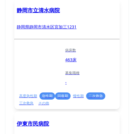
静岡市立清水病院
静岡県静岡市清水区宮加三1231
病床数
463床
募集職種
-
高度急性期
急性期
回復期
慢性期
二次救急
三次救急
その他
伊東市民病院