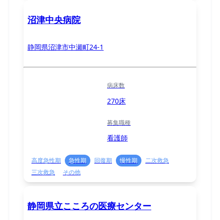
沼津中央病院
静岡県沼津市中瀬町24-1
病床数
270床
募集職種
看護師
高度急性期
急性期
回復期
慢性期
二次救急
三次救急
その他
静岡県立こころの医療センター