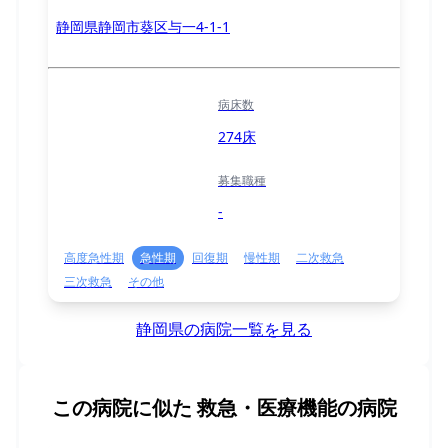
静岡県静岡市葵区与一4-1-1
病床数
274床
募集職種
-
高度急性期
急性期
回復期
慢性期
二次救急
三次救急
その他
静岡県の病院一覧を見る
この病院に似た
救急・医療機能の病院