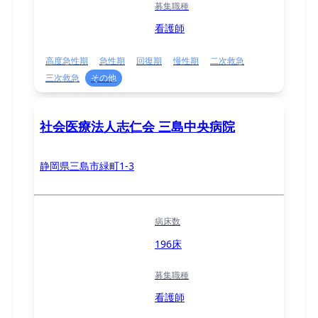
募集職種
看護師
高度急性期
急性期
回復期
慢性期
二次救急
三次救急
その他
社会医療法人志仁会 三島中央病院
静岡県三島市緑町1-3
病床数
196床
募集職種
看護師