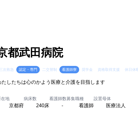
京都武田病院
三次救急
認定・専門
二交替制
看護師寮
奨学金
資格取得支援
休日休
わたしたちは心のかよう医療と介護を目指します
所在地
病床数
看護師数
募集職種
設置母体
京都府
240床
-
看護師
医療法人