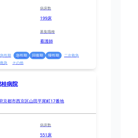
病床数
199床
募集職種
看護師
急性期
急性期
回復期
慢性期
二次救急
救急
その他
都桂病院
府京都市西京区山田平尾町17番地
病床数
551床