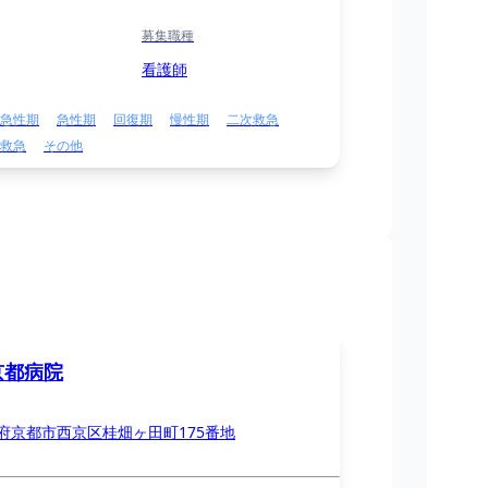
募集職種
看護師
急性期
急性期
回復期
慢性期
二次救急
救急
その他
京都病院
府京都市西京区桂畑ヶ田町175番地