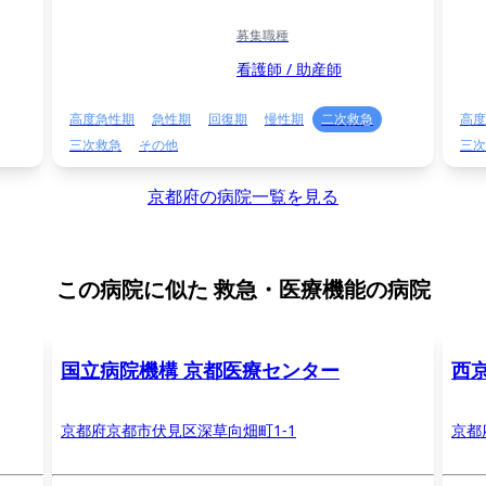
募集職種
看護師 / 助産師
高度急性期
急性期
回復期
慢性期
二次救急
高度
三次救急
その他
三次
京都府の病院一覧を見る
この病院に似た
救急・医療機能の病院
国立病院機構 京都医療センター
西
京都府京都市伏見区深草向畑町1-1
京都