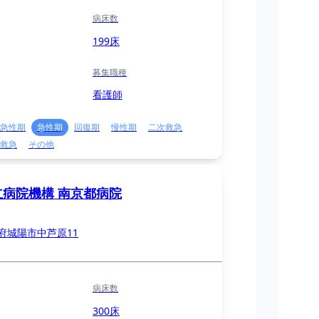
病床数
199床
募集職種
看護師
急性期
急性期
回復期
慢性期
二次救急
救急
その他
立病院機構 南京都病院
府城陽市中芦原11
病床数
300床