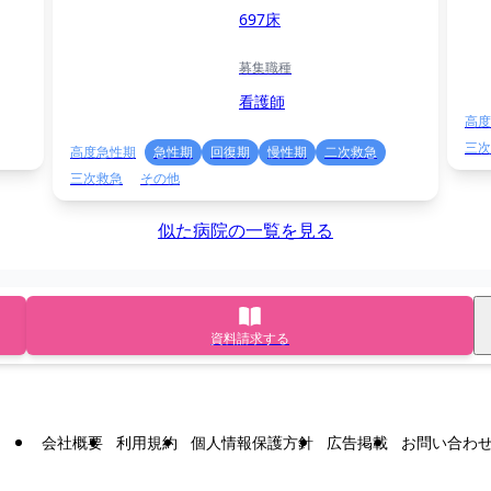
697床
募集職種
看護師
高度
三次
高度急性期
急性期
回復期
慢性期
二次救急
三次救急
その他
似た病院の一覧を見る
資料請求する
会社概要
利用規約
個人情報保護方針
広告掲載
お問い合わ