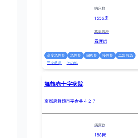
病床数
1556床
募集職種
看護師
高度急性期
急性期
回復期
慢性期
二次救急
三次救急
その他
舞鶴赤十字病院
京都府舞鶴市字倉谷４２７
病床数
188床