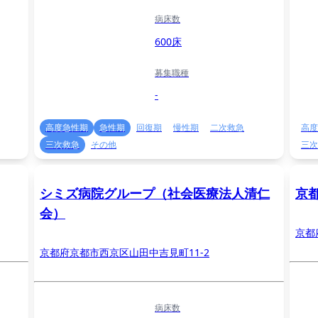
病床数
600床
募集職種
-
高度急性期
急性期
回復期
慢性期
二次救急
高度
三次救急
その他
三次
シミズ病院グループ（社会医療法人清仁
京
会）
京都
京都府京都市西京区山田中吉見町11-2
病床数