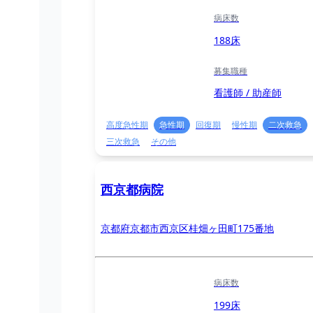
病床数
188床
募集職種
看護師 / 助産師
高度急性期
急性期
回復期
慢性期
二次救急
三次救急
その他
西京都病院
京都府京都市西京区桂畑ヶ田町175番地
病床数
199床