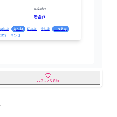
募集職種
看護師
急性期
急性期
回復期
慢性期
二次救急
救急
その他
お気に入り追加
せ