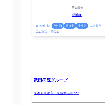
募集職種
看護師
高度急性期
急性期
回復期
慢性期
二次救急
三次救急
その他
武田病院グループ
京都府京都市下京区大黒町227