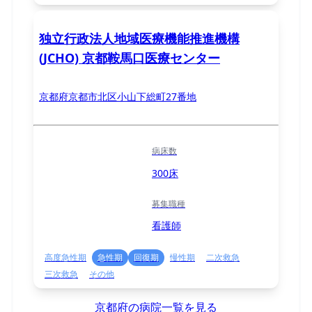
独立行政法人地域医療機能推進機構
(JCHO) 京都鞍馬口医療センター
京都府京都市北区小山下総町27番地
病床数
300床
募集職種
看護師
高度急性期
急性期
回復期
慢性期
二次救急
三次救急
その他
京都府の病院一覧を見る