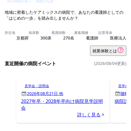
休日休暇が多い
残業少なめ
地域に密着したケアミックスの病院で、あなたの看護師としての
所在地
病床数
看護師数
募集職種
設置母体
京都府
300床
270名
看護師
医療法人
就業体験とは
直近開催の病院イベント
(2026/08/04更新)
見学会・説明会
見学会
2026年08月21日 他
随時
2027年卒・2028年卒向け病院見学説明
病院説明
会
詳しく見る