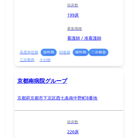
病床数
199床
募集職種
看護師 / 准看護師
高度急性期
急性期
回復期
慢性期
二次救急
三次救急
その他
京都南病院グループ
京都府京都市下京区西七条南中野町8番地
病床数
226床