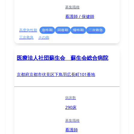
募集職種
看護師 / 保健師
高度急性期
急性期
回復期
慢性期
二次救急
三次救急
その他
医療法人社団蘇生会 蘇生会総合病院
京都府京都市伏見区下鳥羽広長町101番地
病床数
290床
募集職種
看護師