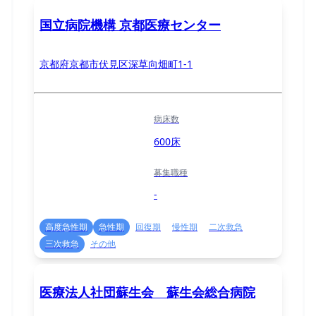
国立病院機構 京都医療センター
京都府京都市伏見区深草向畑町1-1
病床数
600床
募集職種
-
高度急性期
急性期
回復期
慢性期
二次救急
三次救急
その他
医療法人社団蘇生会 蘇生会総合病院