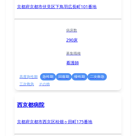
京都府京都市伏見区下鳥羽広長町101番地
病床数
290床
募集職種
看護師
高度急性期
急性期
回復期
慢性期
二次救急
三次救急
その他
西京都病院
京都府京都市西京区桂畑ヶ田町175番地