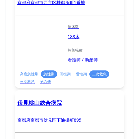
京都府京都市西京区桂御所町1番地
病床数
188床
募集職種
看護師 / 助産師
高度急性期
急性期
回復期
慢性期
二次救急
三次救急
その他
伏見桃山総合病院
京都府京都市伏見区下油掛町895