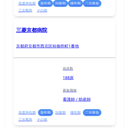
高度急性期
急性期
回復期
慢性期
二次救急
三次救急
その他
三菱京都病院
京都府京都市西京区桂御所町1番地
病床数
188床
募集職種
看護師 / 助産師
高度急性期
急性期
回復期
慢性期
二次救急
三次救急
その他