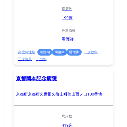
病床数
199床
募集職種
看護師
高度急性期
急性期
回復期
慢性期
二次救急
三次救急
その他
京都岡本記念病院
京都府京都府久世郡久御山町佐山西ノ口100番地
病床数
419床