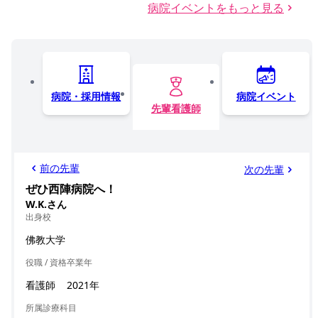
病院イベントをもっと見る
病院・採用情報
病院イベント
先輩看護師
前の先輩
次の先輩
ぜひ西陣病院へ！
W.K.さん
出身校
佛教大学
役職 / 資格
卒業年
看護師
2021年
所属診療科目