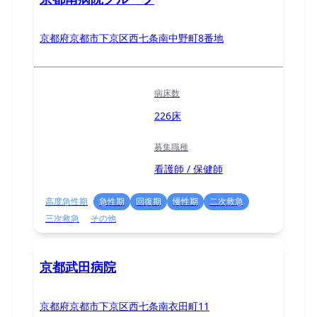
京都府京都市下京区西七条南中野町8番地
病床数
226床
募集職種
看護師 / 保健師
高度急性期
急性期
回復期
慢性期
二次救急
三次救急
その他
京都武田病院
京都府京都市下京区西七条南衣田町11