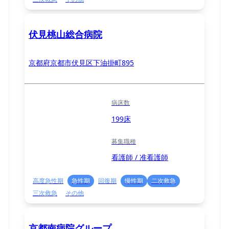
伏見桃山総合病院
京都府京都市伏見区下油掛町895
病床数
199床
募集職種
看護師 / 准看護師
高度急性期
急性期
回復期
慢性期
二次救急
三次救急
その他
京都南病院グループ