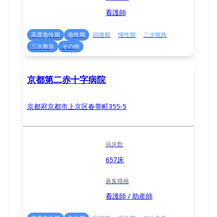
看護師
高度急性期
急性期
回復期
慢性期
二次救急
三次救急
その他
京都第二赤十字病院
京都府京都市上京区春帯町355-5
病床数
657床
募集職種
看護師 / 助産師