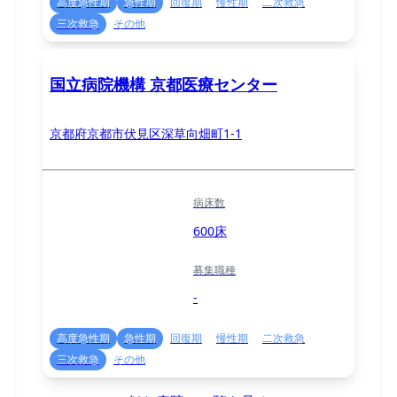
高度急性期
急性期
回復期
慢性期
二次救急
三次救急
その他
国立病院機構 京都医療センター
京都府京都市伏見区深草向畑町1-1
病床数
600床
募集職種
-
高度急性期
急性期
回復期
慢性期
二次救急
三次救急
その他