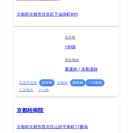
京都府京都市伏見区下油掛町895
病床数
199床
募集職種
看護師 / 准看護師
高度急性期
急性期
回復期
慢性期
二次救急
三次救急
その他
京都桂病院
京都府京都市西京区山田平尾町17番地