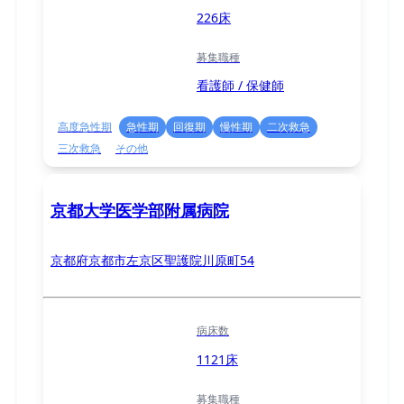
226床
募集職種
看護師 / 保健師
高度急性期
急性期
回復期
慢性期
二次救急
三次救急
その他
京都大学医学部附属病院
京都府京都市左京区聖護院川原町54
病床数
1121床
募集職種