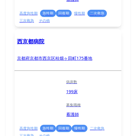
高度急性期
急性期
回復期
慢性期
二次救急
三次救急
その他
西京都病院
京都府京都市西京区桂畑ヶ田町175番地
病床数
199床
募集職種
看護師
高度急性期
急性期
回復期
慢性期
二次救急
三次救急
その他