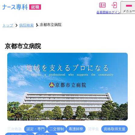
メニュー
会員登録
ログイン
京都市立病院
トップ
病院検索
京都市立病院
三次救急
認定・専門
二交替制
看護師寮
奨学金
資格取得支援