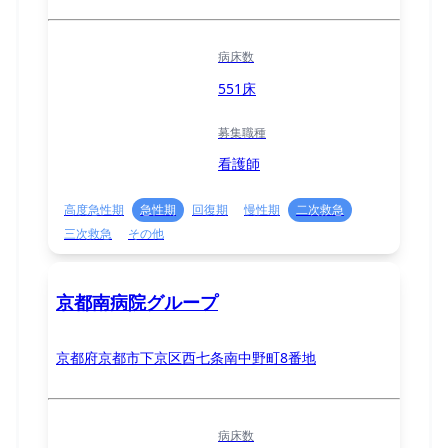
病床数
551床
募集職種
看護師
高度急性期
急性期
回復期
慢性期
二次救急
三次救急
その他
京都南病院グループ
京都府京都市下京区西七条南中野町8番地
病床数