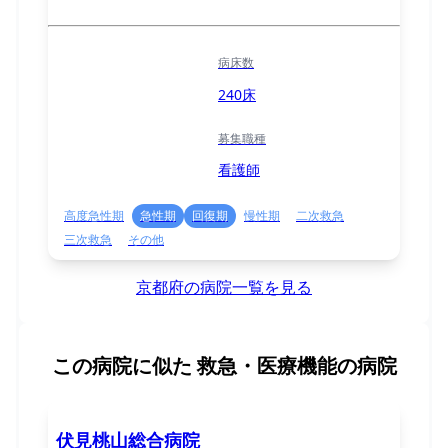
病床数
240床
募集職種
看護師
高度急性期
急性期
回復期
慢性期
二次救急
三次救急
その他
京都府の病院一覧を見る
この病院に似た
救急・医療機能の病院
伏見桃山総合病院