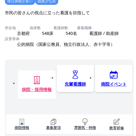
休日休暇が多い
残業少なめ
市民の皆さんの視点に立った看護を目指して
所在地
病床数
看護師数
募集職種
京都府
548床
540名
看護師 / 助産師
設置母体
公的病院（国家公務員、独立行政法人、赤十字等）
先輩看護師
病院イベント
病院・採用情報
病院情報
募集要項
雰囲気・特徴
教育研修