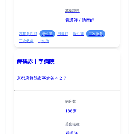
募集職種
看護師 / 助産師
高度急性期
急性期
回復期
慢性期
二次救急
三次救急
その他
舞鶴赤十字病院
京都府舞鶴市字倉谷４２７
病床数
188床
募集職種
看護師