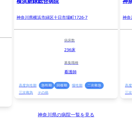
横浜新緑総合病院
神
神奈川県横浜市緑区十日市場町1726-7
神奈
病床数
236床
募集職種
看護師
高度急性期
急性期
回復期
慢性期
二次救急
高度
三次救急
その他
三次
神奈川県の病院一覧を見る