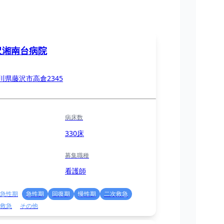
沢湘南台病院
川県藤沢市高倉2345
病床数
330床
募集職種
看護師
急性期
急性期
回復期
慢性期
二次救急
救急
その他