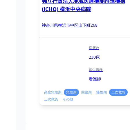
独立行政法人地域医療機能推進機構
(JCHO) 横浜中央病院
神奈川県横浜市中区山下町268
病床数
230床
募集職種
看護師
高度急性期
急性期
回復期
慢性期
二次救急
三次救急
その他