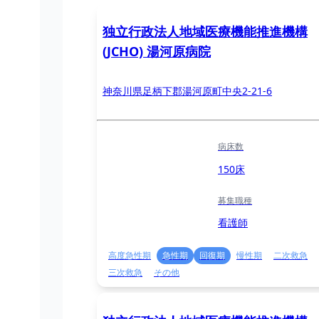
独立行政法人地域医療機能推進機構
(JCHO) 湯河原病院
神奈川県足柄下郡湯河原町中央2-21-6
病床数
150床
募集職種
看護師
高度急性期
急性期
回復期
慢性期
二次救急
三次救急
その他