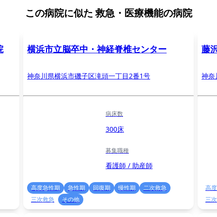
この病院に似た
救急・医療機能の病院
院
横浜市立脳卒中・神経脊椎センター
藤
神奈川県横浜市磯子区滝頭一丁目2番1号
神奈
病床数
300床
募集職種
看護師 / 助産師
高度急性期
急性期
回復期
慢性期
二次救急
高度
三次救急
その他
三次