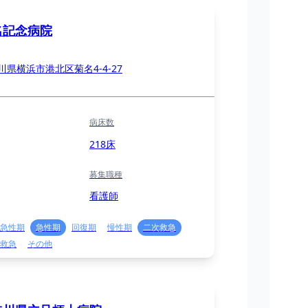
名記念病院
川県横浜市港北区菊名4-4-27
病床数
218床
募集職種
看護師
急性期
急性期
回復期
慢性期
二次救急
救急
その他