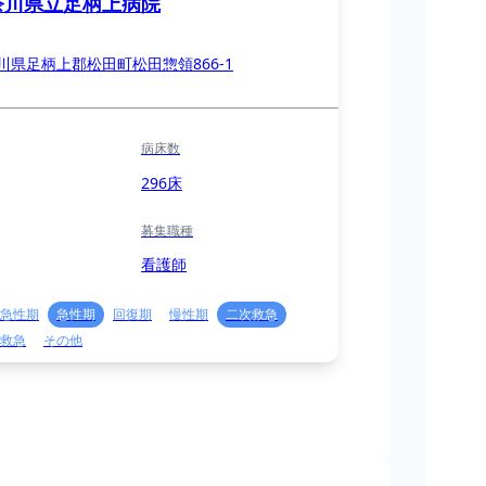
奈川県立足柄上病院
川県足柄上郡松田町松田惣領866-1
病床数
296床
募集職種
看護師
急性期
急性期
回復期
慢性期
二次救急
救急
その他