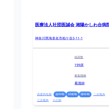
医療法人社団医誠会 湘陽かしわ台病
神奈川県海老名市柏ケ谷3-11-1
病床数
199床
募集職種
看護師
高度急性期
急性期
回復期
慢性期
二次救急
三次救急
その他