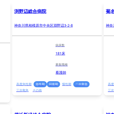
渕野辺総合病院
菊
神奈川県相模原市中央区淵野辺3-2-8
神奈
病床数
181床
募集職種
看護師
高度急性期
急性期
回復期
慢性期
二次救急
高度
三次救急
その他
三次