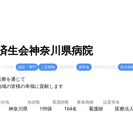
済生会神奈川県病院
三次救急
認定・専門
二交替制
看護師寮
奨学金
資格取得支援
休日休
医療を通じて
地域の皆様の幸福に貢献します
所在地
病床数
看護師数
募集職種
設置母体
神奈川県
199床
164名
看護師
医療法