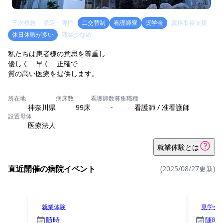
三次救急
認定・専門
二交替制
看護師寮
奨学金
資格取得支援
休日休暇が多い
残業少なめ
私たちは患者様の意思を尊重し
優しく 早く 正確で
質の高い医療を提供します。
所在地
病床数
看護師数
募集職種
神奈川県
99床
-
看護師 / 准看護師
設置母体
医療法人
就業体験とは
直近開催の病院イベント
(2025/08/27更新)
就業体験
見学会
随時
随時