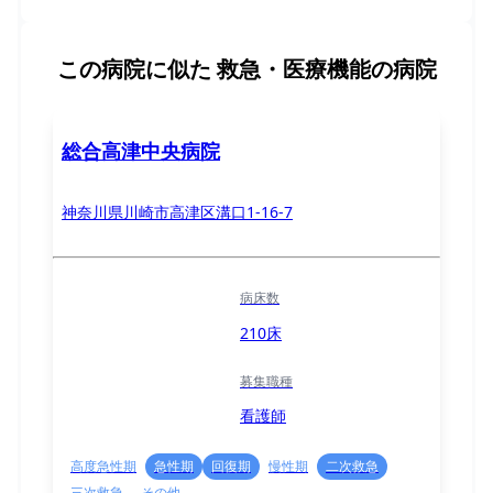
この病院に似た
救急・医療機能の病院
総合高津中央病院
神奈川県川崎市高津区溝口1-16-7
病床数
210床
募集職種
看護師
高度急性期
急性期
回復期
慢性期
二次救急
三次救急
その他