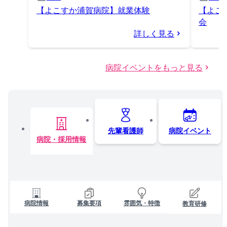
【よこすか浦賀病院】就業体験
【よこ
会
詳しく見る
病院イベントをもっと見る
先輩看護師
病院イベント
病院・採用情報
病院情報
募集要項
雰囲気・特徴
教育研修