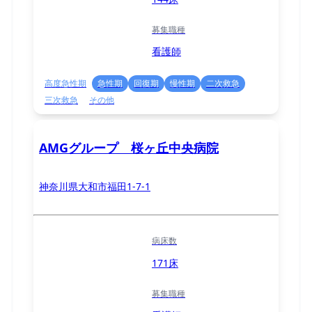
募集職種
看護師
高度急性期
急性期
回復期
慢性期
二次救急
三次救急
その他
AMGグループ 桜ヶ丘中央病院
神奈川県大和市福田1-7-1
病床数
171床
募集職種