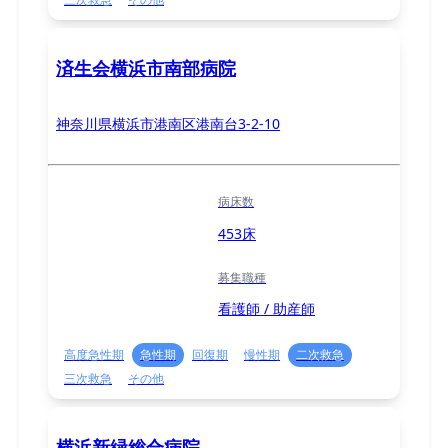
済生会横浜市南部病院
神奈川県横浜市港南区港南台3-2-10
病床数
453床
募集職種
看護師 / 助産師
高度急性期
急性期
回復期
慢性期
二次救急
三次救急
その他
横浜新緑総合病院