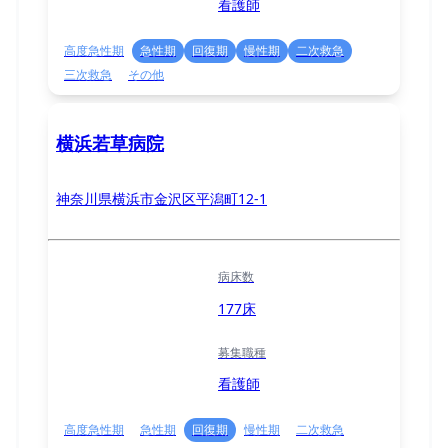
看護師
高度急性期
急性期
回復期
慢性期
二次救急
三次救急
その他
横浜若草病院
神奈川県横浜市金沢区平潟町12-1
病床数
177床
募集職種
看護師
高度急性期
急性期
回復期
慢性期
二次救急