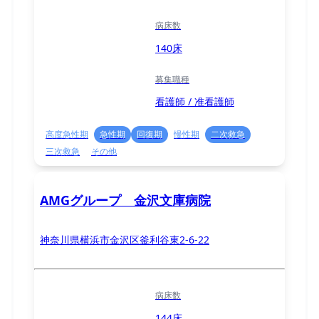
病床数
140床
募集職種
看護師 / 准看護師
高度急性期
急性期
回復期
慢性期
二次救急
三次救急
その他
AMGグループ 金沢文庫病院
神奈川県横浜市金沢区釜利谷東2-6-22
病床数
144床