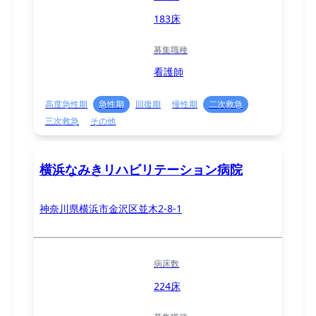
183床
募集職種
看護師
高度急性期
急性期
回復期
慢性期
二次救急
三次救急
その他
横浜なみきリハビリテーション病院
神奈川県横浜市金沢区並木2-8-1
病床数
224床