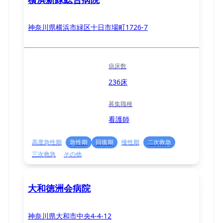
神奈川県横浜市緑区十日市場町1726-7
病床数
236床
募集職種
看護師
高度急性期
急性期
回復期
慢性期
二次救急
三次救急
その他
大和徳洲会病院
神奈川県大和市中央4-4-12