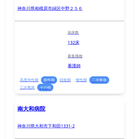
神奈川県相模原市緑区中野２５６
病床数
132床
募集職種
看護師
高度急性期
急性期
回復期
慢性期
二次救急
三次救急
その他
南大和病院
神奈川県大和市下和田1331-2