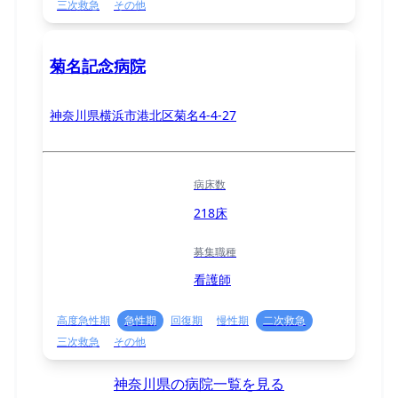
三次救急
その他
菊名記念病院
神奈川県横浜市港北区菊名4-4-27
病床数
218床
募集職種
看護師
高度急性期
急性期
回復期
慢性期
二次救急
三次救急
その他
神奈川県の病院一覧を見る