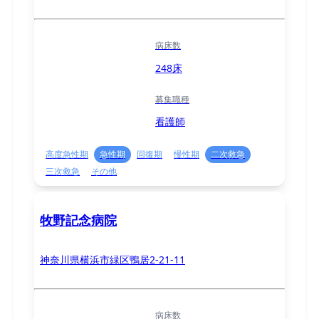
病床数
248床
募集職種
看護師
高度急性期
急性期
回復期
慢性期
二次救急
三次救急
その他
牧野記念病院
神奈川県横浜市緑区鴨居2-21-11
病床数