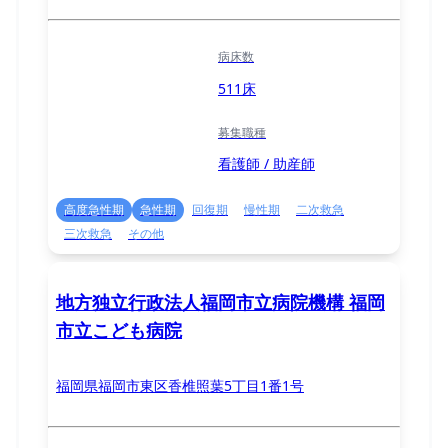
病床数
511床
募集職種
看護師 / 助産師
高度急性期
急性期
回復期
慢性期
二次救急
三次救急
その他
地方独立行政法人福岡市立病院機構 福岡
市立こども病院
福岡県福岡市東区香椎照葉5丁目1番1号