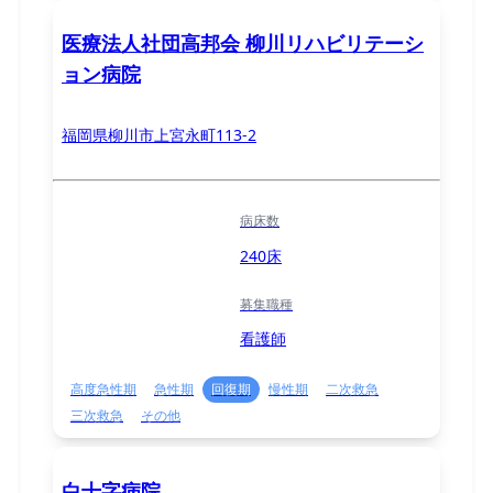
医療法人社団高邦会 柳川リハビリテーシ
ョン病院
福岡県柳川市上宮永町113-2
病床数
240床
募集職種
看護師
高度急性期
急性期
回復期
慢性期
二次救急
三次救急
その他
白十字病院