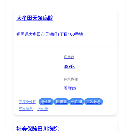
大牟田天領病院
福岡県大牟田市天領町1丁目100番地
病床数
389床
募集職種
看護師
高度急性期
急性期
回復期
慢性期
二次救急
三次救急
その他
社会保険田川病院