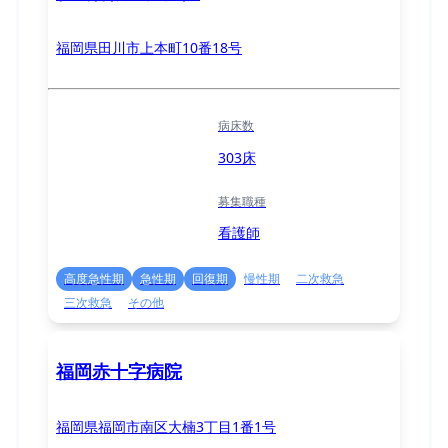
福岡県田川市上本町10番18号
病床数
303床
募集職種
看護師
高度急性期
急性期
回復期
慢性期
二次救急
三次救急
その他
福岡赤十字病院
福岡県福岡市南区大楠3丁目1番1号