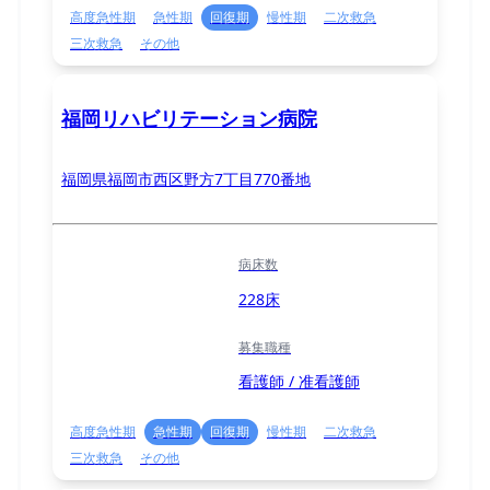
高度急性期
急性期
回復期
慢性期
二次救急
三次救急
その他
福岡リハビリテーション病院
福岡県福岡市西区野方7丁目770番地
病床数
228床
募集職種
看護師 / 准看護師
高度急性期
急性期
回復期
慢性期
二次救急
三次救急
その他