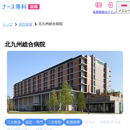
メニュー
会員登録
ログイン
北九州総合病院
トップ
病院検索
北九州総合病院
三次救急
認定・専門
二交替制
看護師寮
奨学金
資格取得支援
休日休暇が多い
残業少なめ