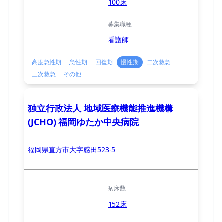
100床
募集職種
看護師
高度急性期
急性期
回復期
慢性期
二次救急
三次救急
その他
独立行政法人 地域医療機能推進機構
(JCHO) 福岡ゆたか中央病院
福岡県直方市大字感田523-5
病床数
152床