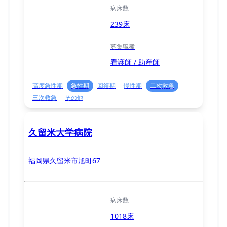
病床数
239床
募集職種
看護師 / 助産師
高度急性期
急性期
回復期
慢性期
二次救急
三次救急
その他
久留米大学病院
福岡県久留米市旭町67
病床数
1018床