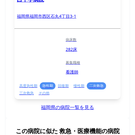
福岡県福岡市西区石丸4丁目3-1
病床数
282床
募集職種
看護師
高度急性期
急性期
回復期
慢性期
二次救急
三次救急
その他
福岡県の病院一覧を見る
この病院に似た
救急・医療機能の病院