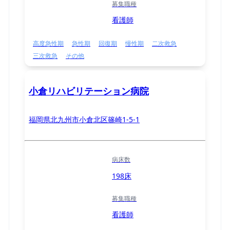
募集職種
看護師
高度急性期
急性期
回復期
慢性期
二次救急
三次救急
その他
小倉リハビリテーション病院
福岡県北九州市小倉北区篠崎1-5-1
病床数
198床
募集職種
看護師