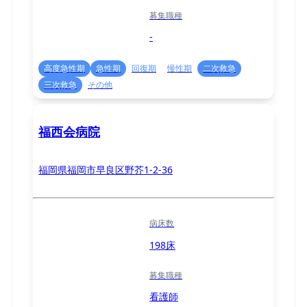
募集職種
-
高度急性期
急性期
回復期
慢性期
二次救急
三次救急
その他
福西会病院
福岡県福岡市早良区野芥1-2-36
病床数
198床
募集職種
看護師