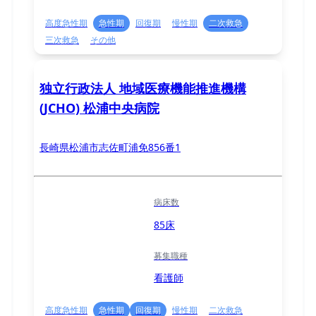
高度急性期
急性期
回復期
慢性期
二次救急
三次救急
その他
独立行政法人 地域医療機能推進機構
(JCHO) 松浦中央病院
長崎県松浦市志佐町浦免856番1
病床数
85床
募集職種
看護師
高度急性期
急性期
回復期
慢性期
二次救急