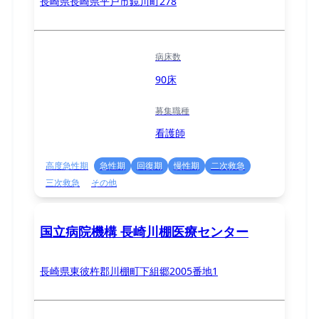
長崎県長崎県平戸市鏡川町278
病床数
90床
募集職種
看護師
高度急性期
急性期
回復期
慢性期
二次救急
三次救急
その他
国立病院機構 長崎川棚医療センター
長崎県東彼杵郡川棚町下組郷2005番地1