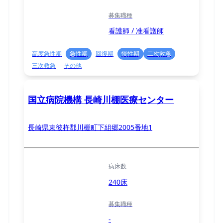
募集職種
看護師 / 准看護師
高度急性期
急性期
回復期
慢性期
二次救急
三次救急
その他
国立病院機構 長崎川棚医療センター
長崎県東彼杵郡川棚町下組郷2005番地1
病床数
240床
募集職種
-