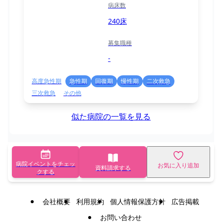
病床数
240床
募集職種
-
高度急性期
急性期
回復期
慢性期
二次救急
三次救急
その他
似た病院の一覧を見る
病院イベントをチェッ
お気に入り追加
資料請求する
クする
会社概要
利用規約
個人情報保護方針
広告掲載
お問い合わせ