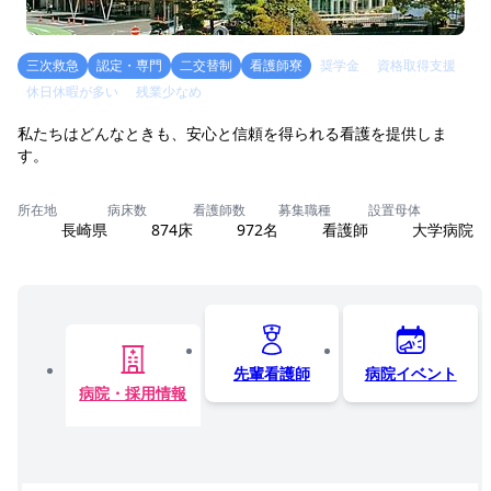
三次救急
認定・専門
二交替制
看護師寮
奨学金
資格取得支援
休日休暇が多い
残業少なめ
私たちはどんなときも、安心と信頼を得られる看護を提供しま
す。
所在地
病床数
看護師数
募集職種
設置母体
長崎県
874床
972名
看護師
大学病院
先輩看護師
病院イベント
病院・採用情報