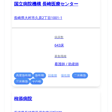
国立病院機構 長崎医療センター
長崎県大村市久原2丁目1001-1
病床数
643床
募集職種
看護師 / 助産師
高度急性期
急性期
回復期
慢性期
二次救急
三次救急
その他
柿添病院