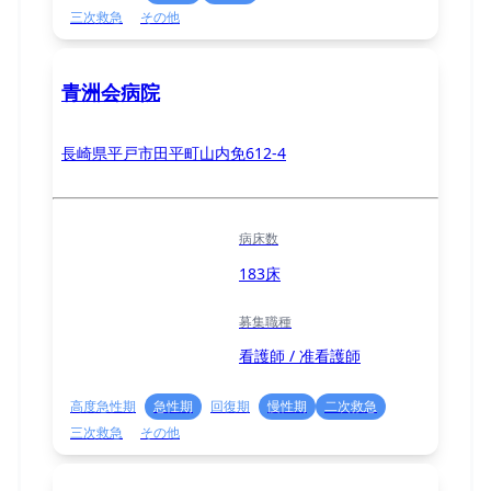
三次救急
その他
青洲会病院
長崎県平戸市田平町山内免612-4
病床数
183床
募集職種
看護師 / 准看護師
高度急性期
急性期
回復期
慢性期
二次救急
三次救急
その他