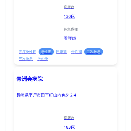
病床数
130床
募集職種
看護師
高度急性期
急性期
回復期
慢性期
二次救急
三次救急
その他
青洲会病院
長崎県平戸市田平町山内免612-4
病床数
183床