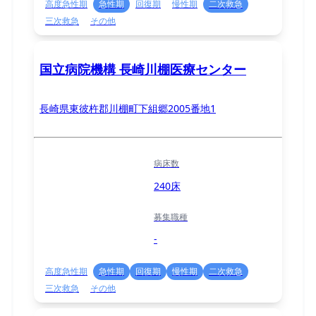
高度急性期
急性期
回復期
慢性期
二次救急
三次救急
その他
国立病院機構 長崎川棚医療センター
長崎県東彼杵郡川棚町下組郷2005番地1
病床数
240床
募集職種
-
高度急性期
急性期
回復期
慢性期
二次救急
三次救急
その他