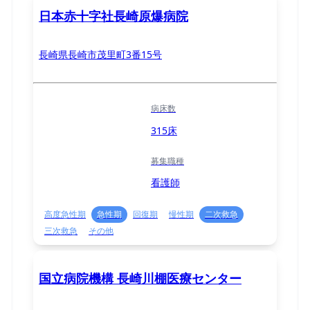
日本赤十字社長崎原爆病院
長崎県長崎市茂里町3番15号
病床数
315床
募集職種
看護師
高度急性期
急性期
回復期
慢性期
二次救急
三次救急
その他
国立病院機構 長崎川棚医療センター