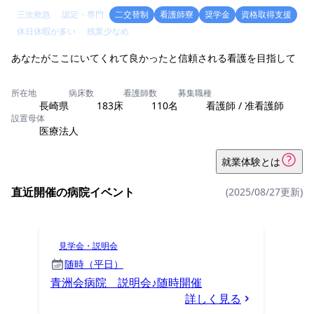
三次救急
認定・専門
二交替制
看護師寮
奨学金
資格取得支援
休日休暇が多い
残業少なめ
あなたがここにいてくれて良かったと信頼される看護を目指して
所在地
病床数
看護師数
募集職種
長崎県
183床
110名
看護師 / 准看護師
設置母体
医療法人
就業体験とは
直近開催の病院イベント
(2025/08/27更新)
見学会・説明会
随時（平日）
青洲会病院 説明会♪随時開催
詳しく見る