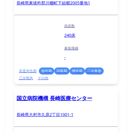
長崎県東彼杵郡川棚町下組郷2005番地1
病床数
240床
募集職種
-
高度急性期
急性期
回復期
慢性期
二次救急
三次救急
その他
国立病院機構 長崎医療センター
長崎県大村市久原2丁目1001-1