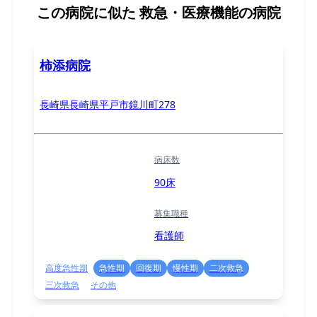
この病院に似た
救急・医療機能の病院
柿添病院
長崎県長崎県平戸市鏡川町278
病床数
90床
募集職種
看護師
高度急性期
急性期
回復期
慢性期
二次救急
三次救急
その他