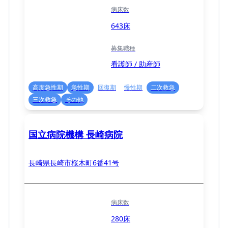
病床数
643床
募集職種
看護師 / 助産師
高度急性期
急性期
回復期
慢性期
二次救急
三次救急
その他
国立病院機構 長崎病院
長崎県長崎市桜木町6番41号
病床数
280床