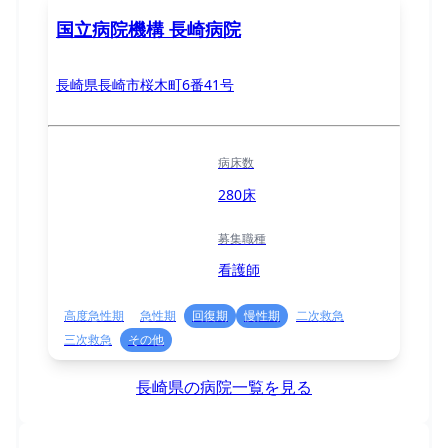
国立病院機構 長崎病院
長崎県長崎市桜木町6番41号
病床数
280床
募集職種
看護師
高度急性期
急性期
回復期
慢性期
二次救急
三次救急
その他
長崎県の病院一覧を見る