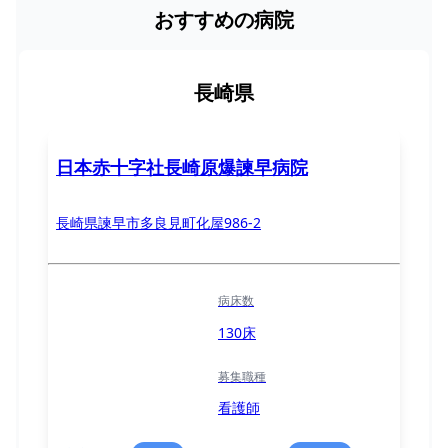
おすすめの病院
長崎県
日本赤十字社長崎原爆諫早病院
長崎県諫早市多良見町化屋986-2
病床数
130床
募集職種
看護師