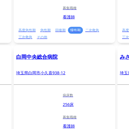
募集職種
看護師
高度急性期
急性期
回復期
慢性期
二次救急
高度
三次救急
その他
三次
白岡中央総合病院
み
埼玉県白岡市小久喜938-12
埼玉
病床数
256床
募集職種
看護師