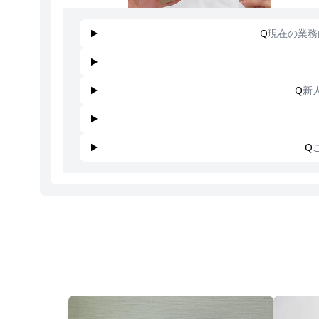
Q
現在の業務
Q
新
Q