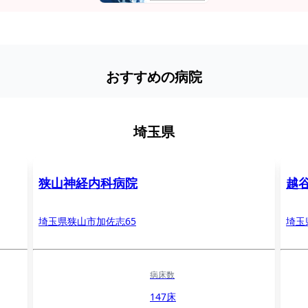
おすすめの病院
埼玉県
狭山神経内科病院
越
埼玉県狭山市加佐志65
埼玉
病床数
147床