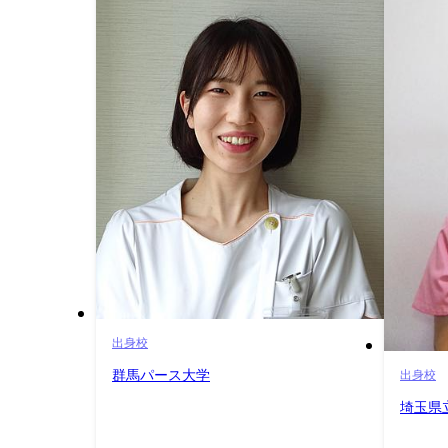
出身校
群馬パース大学
出身校
埼玉県