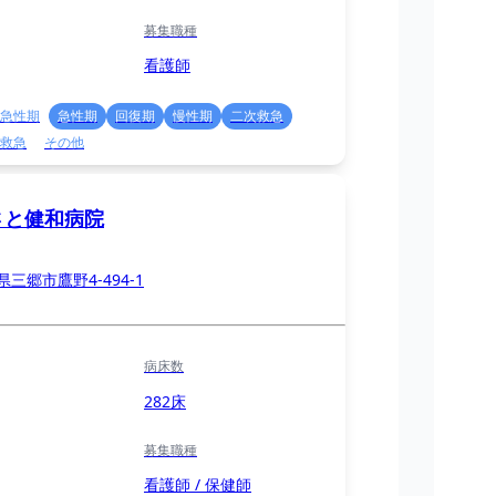
募集職種
看護師
急性期
急性期
回復期
慢性期
二次救急
救急
その他
さと健和病院
県三郷市鷹野4-494-1
病床数
282床
募集職種
看護師 / 保健師