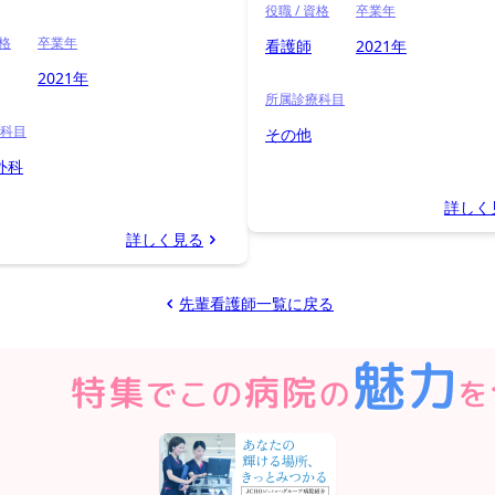
役職 / 資格
卒業年
資格
卒業年
看護師
2021年
2021年
所属診療科目
科目
その他
 外科
詳しく
詳しく見る
先輩看護師一覧に戻る