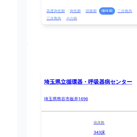
高度急性期
急性期
回復期
慢性期
二次救急
三次救急
その他
埼玉県立循環器・呼吸器病センター
埼玉県熊谷市板井1696
病床数
343床