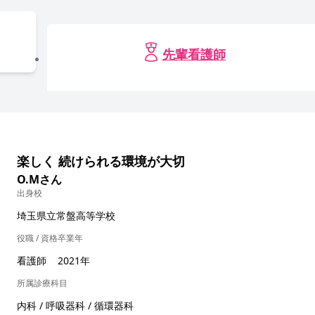
先輩看護師
楽しく 続けられる環境が大切
O.Mさん
出身校
埼玉県立常盤高等学校
役職 / 資格
卒業年
看護師
2021年
所属診療科目
内科 / 呼吸器科 / 循環器科