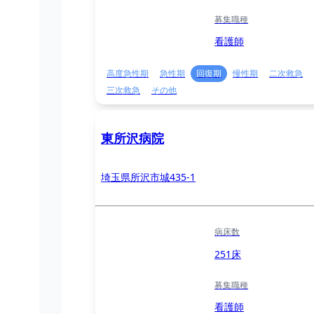
募集職種
看護師
高度急性期
急性期
回復期
慢性期
二次救急
三次救急
その他
東所沢病院
埼玉県所沢市城435-1
病床数
251床
募集職種
看護師