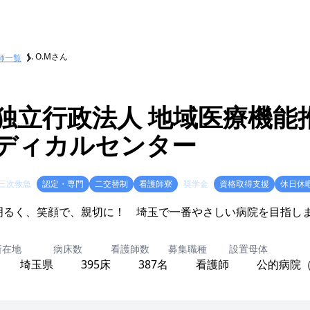
O.Mさん
師一覧
独立行政法人 地域医療機能推進
ディカルセンター
三次救急
認定・専門
二交替制
看護師寮
奨学金
資格取得支援
休日休
明るく、笑顔で、親切に！ 埼玉で一番やさしい病院を目指し
所在地
病床数
看護師数
募集職種
設置母体
埼玉県
395床
387名
看護師
公的病院