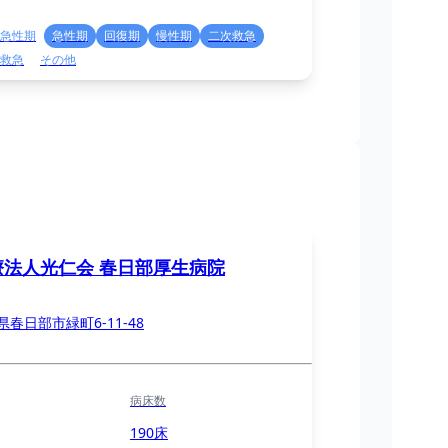
急性期
急性期
回復期
慢性期
二次救急
救急
その他
療法人光仁会 春日部厚生病院
県春日部市緑町6-11-48
病床数
190床