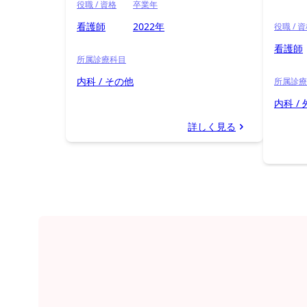
役職 / 資格
卒業年
看護師
2022年
役職 / 
看護師
所属診療科目
内科 / その他
所属診療
内科 /
詳しく見る