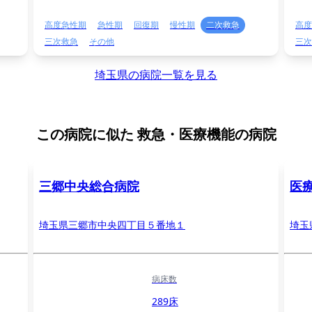
高度急性期
急性期
回復期
慢性期
二次救急
高度
三次救急
その他
三次
埼玉県の病院一覧を見る
この病院に似た
救急・医療機能の病院
三郷中央総合病院
医
埼玉県三郷市中央四丁目５番地１
埼玉
病床数
289床