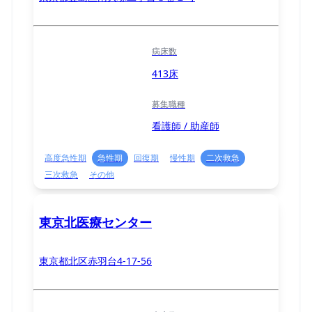
病床数
413床
募集職種
看護師 / 助産師
高度急性期
急性期
回復期
慢性期
二次救急
三次救急
その他
東京北医療センター
東京都北区赤羽台4-17-56