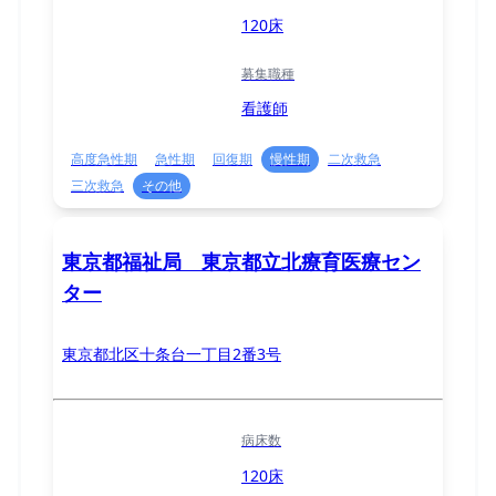
120床
募集職種
看護師
高度急性期
急性期
回復期
慢性期
二次救急
三次救急
その他
東京都福祉局 東京都立北療育医療セン
ター
東京都北区十条台一丁目2番3号
病床数
120床