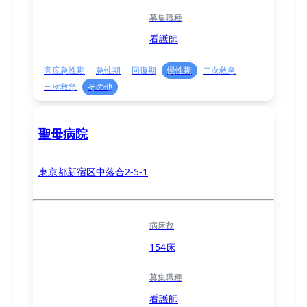
募集職種
看護師
高度急性期
急性期
回復期
慢性期
二次救急
三次救急
その他
聖母病院
東京都新宿区中落合2-5-1
病床数
154床
募集職種
看護師