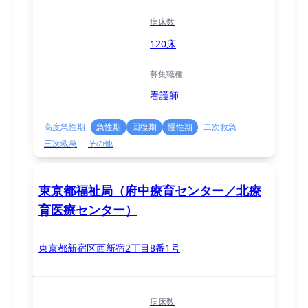
病床数
120床
募集職種
看護師
高度急性期
急性期
回復期
慢性期
二次救急
三次救急
その他
東京都福祉局（府中療育センター／北療
育医療センター）
東京都新宿区西新宿2丁目8番1号
病床数