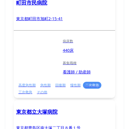
町田市民病院
東京都町田市旭町2-15-41
病床数
440床
募集職種
看護師 / 助産師
高度急性期
急性期
回復期
慢性期
二次救急
三次救急
その他
東京都立大塚病院
東京都豊島区南大塚二丁目８番１号