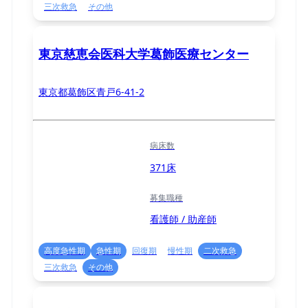
三次救急
その他
東京慈恵会医科大学葛飾医療センター
東京都葛飾区青戸6-41-2
病床数
371床
募集職種
看護師 / 助産師
高度急性期
急性期
回復期
慢性期
二次救急
三次救急
その他