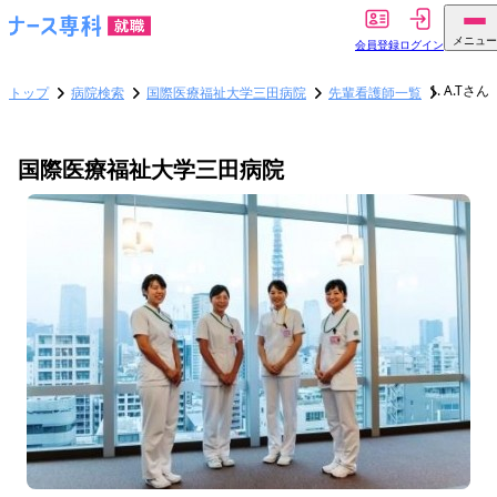
メニュー
会員登録
ログイン
A.Tさん
トップ
病院検索
国際医療福祉大学三田病院
先輩看護師一覧
国際医療福祉大学三田病院