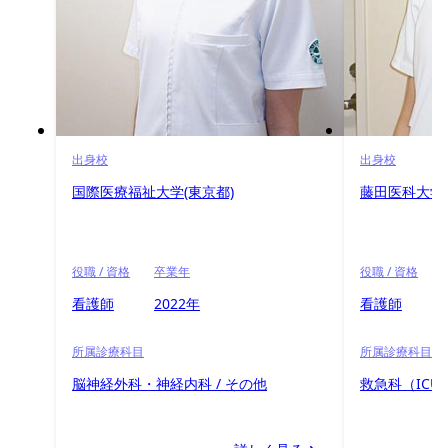
出身校
出身校
国際医療福祉大学(東京都)
藤田医科大学
役職 / 資格
卒業年
役職 / 資格
看護師
2022年
看護師
所属診療科目
所属診療科目
脳神経外科・神経内科 / その他
救急科（ICU