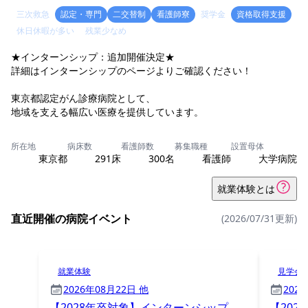
三次救急
認定・専門
二交替制
看護師寮
奨学金
資格取得支援
休日休暇が多い
残業少なめ
★インターンシップ：追加開催決定★
詳細はインターンシップのページよりご確認ください！
東京都認定がん診療病院として、
地域を支える幅広い医療を提供しています。
所在地
病床数
看護師数
募集職種
設置母体
東京都
291床
300名
看護師
大学病院
就業体験とは
直近開催の病院イベント
(2026/07/31更新)
就業体験
見学会
2026年08月22日 他
202
【2028年卒対象】インターンシップ
【20