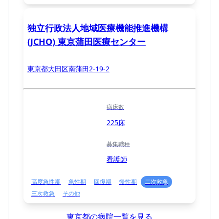
独立行政法人地域医療機能推進機構
(JCHO) 東京蒲田医療センター
東京都大田区南蒲田2-19-2
病床数
225床
募集職種
看護師
高度急性期
急性期
回復期
慢性期
二次救急
三次救急
その他
東京都の病院一覧を見る