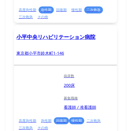
高度急性期
急性期
回復期
慢性期
二次救急
三次救急
その他
小平中央リハビリテーション病院
東京都小平市鈴木町1-146
病床数
200床
募集職種
看護師 / 准看護師
高度急性期
急性期
回復期
慢性期
二次救急
三次救急
その他