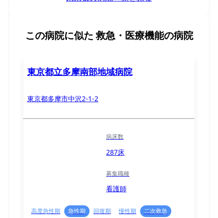
この病院に似た
救急・医療機能の病院
東京都立多摩南部地域病院
東京都多摩市中沢2-1-2
病床数
287床
募集職種
看護師
高度急性期
急性期
回復期
慢性期
二次救急