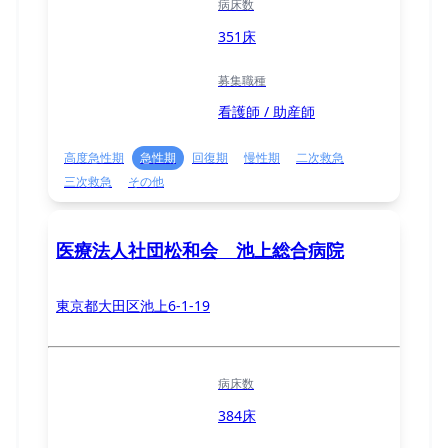
病床数
351床
募集職種
看護師 / 助産師
高度急性期
急性期
回復期
慢性期
二次救急
三次救急
その他
医療法人社団松和会 池上総合病院
東京都大田区池上6-1-19
病床数
384床