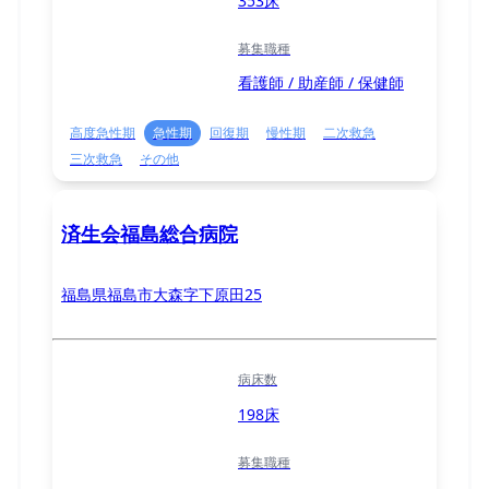
353床
募集職種
看護師 / 助産師 / 保健師
高度急性期
急性期
回復期
慢性期
二次救急
三次救急
その他
済生会福島総合病院
福島県福島市大森字下原田25
病床数
198床
募集職種