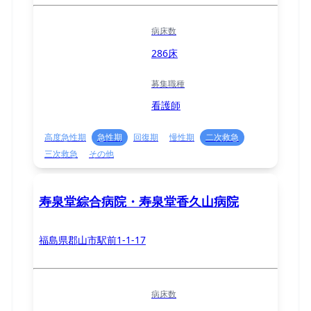
病床数
286床
募集職種
看護師
高度急性期
急性期
回復期
慢性期
二次救急
三次救急
その他
寿泉堂綜合病院・寿泉堂香久山病院
福島県郡山市駅前1-1-17
病床数