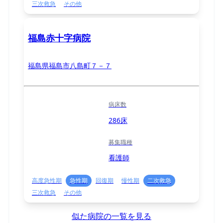
三次救急
その他
福島赤十字病院
福島県福島市八島町７－７
病床数
286床
募集職種
看護師
高度急性期
急性期
回復期
慢性期
二次救急
三次救急
その他
似た病院の一覧を見る