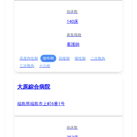
病床数
140床
募集職種
看護師
高度急性期
急性期
回復期
慢性期
二次救急
三次救急
その他
大原綜合病院
福島県福島市上町6番1号
病床数