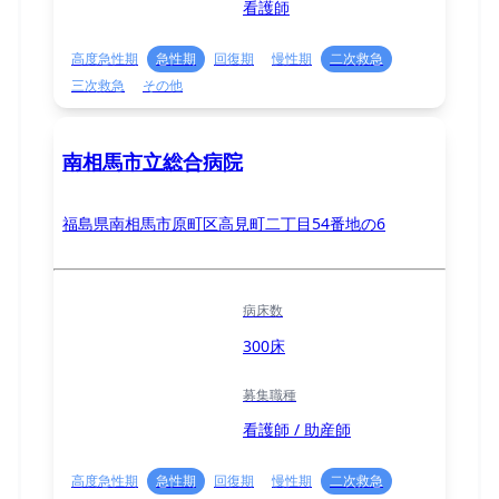
看護師
高度急性期
急性期
回復期
慢性期
二次救急
三次救急
その他
南相馬市立総合病院
福島県南相馬市原町区高見町二丁目54番地の6
病床数
300床
募集職種
看護師 / 助産師
高度急性期
急性期
回復期
慢性期
二次救急