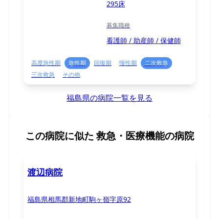
295床
募集職種
看護師 / 助産師 / 保健師
高度急性期
急性期
回復期
慢性期
二次救急
三次救急
その他
福島県の病院一覧を見る
この病院に似た
救急・医療機能の病院
渡辺病院
福島県相馬郡新地町駒ヶ嶺字原92