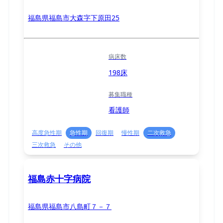
福島県福島市大森字下原田25
病床数
198床
募集職種
看護師
高度急性期
急性期
回復期
慢性期
二次救急
三次救急
その他
福島赤十字病院
福島県福島市八島町７－７