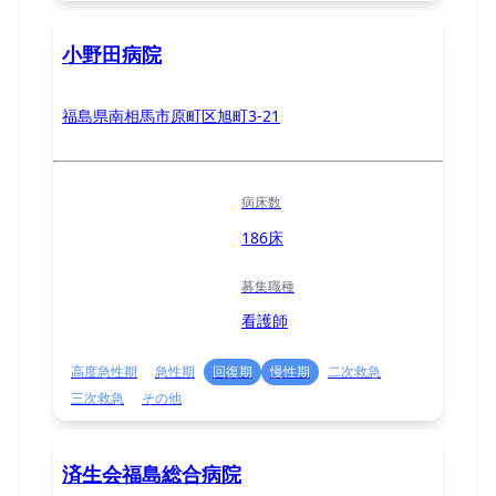
小野田病院
福島県南相馬市原町区旭町3-21
病床数
186床
募集職種
看護師
高度急性期
急性期
回復期
慢性期
二次救急
三次救急
その他
済生会福島総合病院