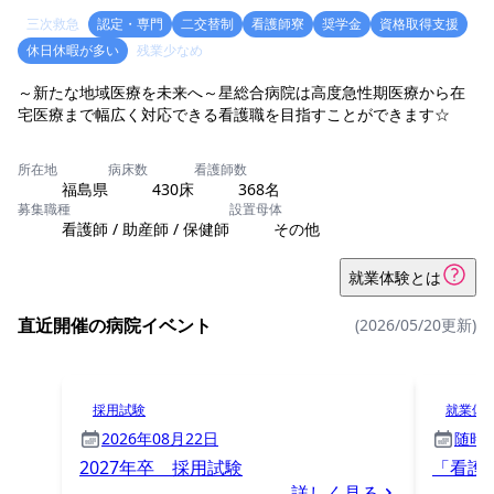
三次救急
認定・専門
二交替制
看護師寮
奨学金
資格取得支援
休日休暇が多い
残業少なめ
～新たな地域医療を未来へ～星総合病院は高度急性期医療から在
宅医療まで幅広く対応できる看護職を目指すことができます☆
所在地
病床数
看護師数
福島県
430床
368名
募集職種
設置母体
看護師 / 助産師 / 保健師
その他
就業体験とは
直近開催の病院イベント
(2026/05/20更新)
採用試験
就業体
2026年08月22日
随時
2027年卒 採用試験
「看護
詳しく見る