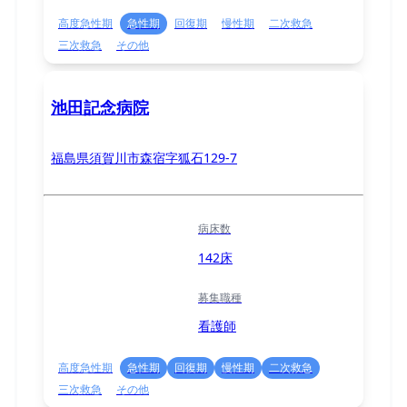
高度急性期
急性期
回復期
慢性期
二次救急
三次救急
その他
池田記念病院
福島県須賀川市森宿字狐石129-7
病床数
142床
募集職種
看護師
高度急性期
急性期
回復期
慢性期
二次救急
三次救急
その他