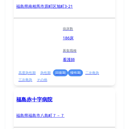
福島県南相馬市原町区旭町3-21
病床数
186床
募集職種
看護師
高度急性期
急性期
回復期
慢性期
二次救急
三次救急
その他
福島赤十字病院
福島県福島市八島町７－７