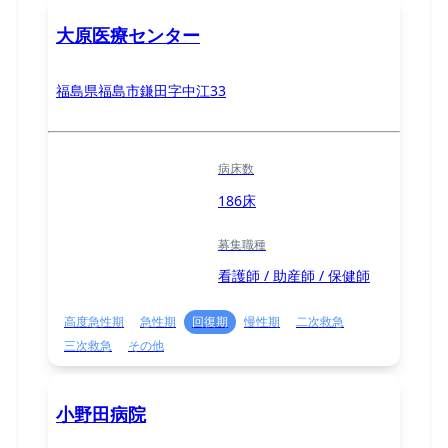
大原医療センター
福島県福島市鎌田字中江33
病床数
186床
募集職種
看護師 / 助産師 / 保健師
高度急性期
急性期
回復期
慢性期
二次救急
三次救急
その他
小野田病院