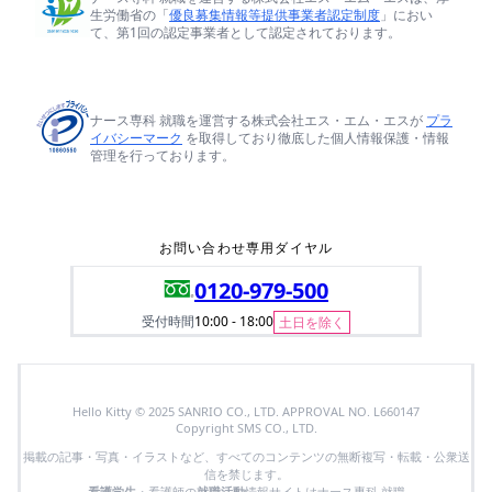
生労働省の「
優良募集情報等提供事業者認定制度
」におい
て、第1回の認定事業者として認定されております。
ナース専科 就職を運営する株式会社エス・エム・エスが
プラ
イバシーマーク
を取得しており徹底した個人情報保護・情報
管理を行っております。
お問い合わせ専用ダイヤル
0120-979-500
受付時間
10:00 - 18:00
土日を除く
Hello Kitty © 2025 SANRIO CO., LTD. APPROVAL NO. L660147
Copyright SMS CO., LTD.
掲載の記事・写真・イラストなど、すべてのコンテンツの無断複写・転載・公衆送
信を禁じます。
看護学生
・看護師の
就職活動
情報サイトはナース専科 就職