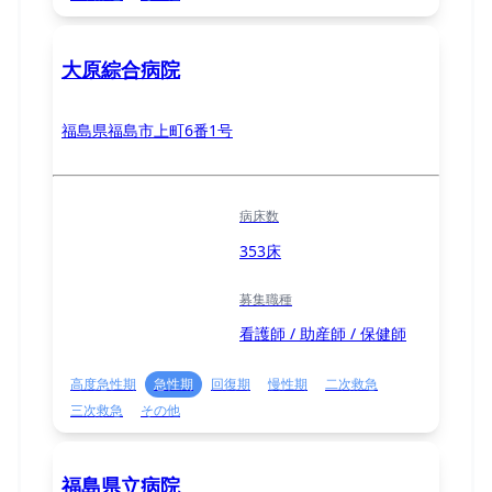
大原綜合病院
福島県福島市上町6番1号
病床数
353床
募集職種
看護師 / 助産師 / 保健師
高度急性期
急性期
回復期
慢性期
二次救急
三次救急
その他
福島県立病院