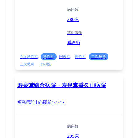
病床数
286床
募集職種
看護師
高度急性期
急性期
回復期
慢性期
二次救急
三次救急
その他
寿泉堂綜合病院・寿泉堂香久山病院
福島県郡山市駅前1-1-17
病床数
295床