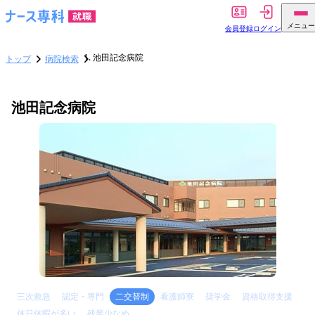
メニュー
会員登録
ログイン
池田記念病院
トップ
病院検索
池田記念病院
三次救急
認定・専門
二交替制
看護師寮
奨学金
資格取得支援
休日休暇が多い
残業少なめ