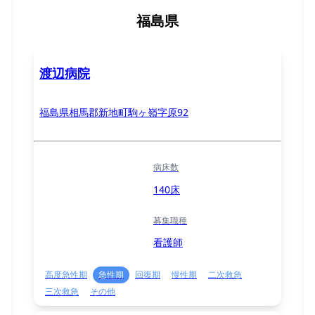
福島県
渡辺病院
福島県相馬郡新地町駒ヶ嶺字原92
病床数
140床
募集職種
看護師
高度急性期
急性期
回復期
慢性期
二次救急
三次救急
その他