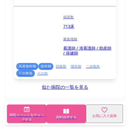
病床数
713床
募集職種
看護師 / 准看護師 / 助産師
/ 保健師
高度急性期
急性期
回復期
慢性期
二次救急
三次救急
その他
似た病院の一覧を見る
病院イベントをチェッ
お気に入り追加
資料請求する
クする