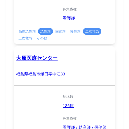
募集職種
看護師
高度急性期
急性期
回復期
慢性期
二次救急
三次救急
その他
大原医療センター
福島県福島市鎌田字中江33
病床数
186床
募集職種
看護師 / 助産師 / 保健師