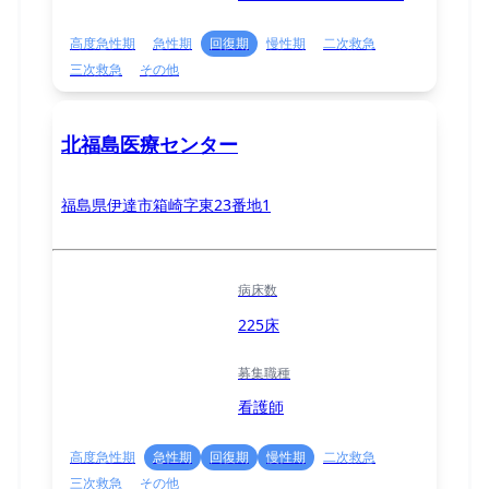
高度急性期
急性期
回復期
慢性期
二次救急
三次救急
その他
北福島医療センター
福島県伊達市箱崎字東23番地1
病床数
225床
募集職種
看護師
高度急性期
急性期
回復期
慢性期
二次救急
三次救急
その他