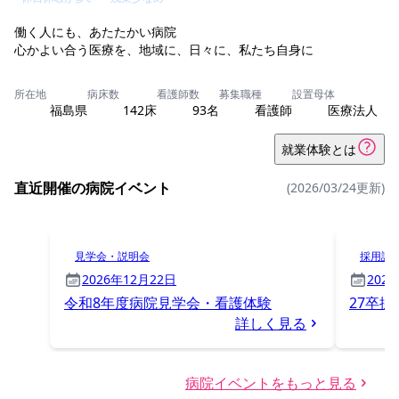
働く人にも、あたたかい病院
心かよい合う医療を、地域に、日々に、私たち自身に
所在地
病床数
看護師数
募集職種
設置母体
福島県
142床
93名
看護師
医療法人
就業体験とは
直近開催の病院イベント
(2026/03/24更新)
見学会・説明会
採用試
2026年12月22日
202
令和8年度病院見学会・看護体験
27卒採
詳しく見る
病院イベントをもっと見る