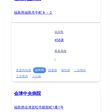
福島県福島市中町８－２
病床数
456床
募集職種
-
高度急性期
急性期
回復期
慢性期
二次救急
三次救急
その他
会津中央病院
福島県会津若松市鶴賀町1番1号