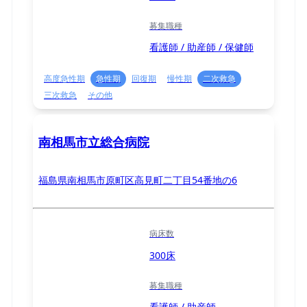
募集職種
看護師 / 助産師 / 保健師
高度急性期
急性期
回復期
慢性期
二次救急
三次救急
その他
南相馬市立総合病院
福島県南相馬市原町区高見町二丁目54番地の6
病床数
300床
募集職種
看護師 / 助産師