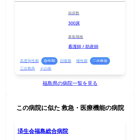
病床数
300床
募集職種
看護師 / 助産師
高度急性期
急性期
回復期
慢性期
二次救急
三次救急
その他
福島県の病院一覧を見る
この病院に似た
救急・医療機能の病院
済生会福島総合病院