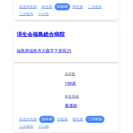
高度急性期
急性期
回復期
慢性期
二次救急
三次救急
その他
済生会福島総合病院
福島県福島市大森字下原田25
病床数
198床
募集職種
看護師
高度急性期
急性期
回復期
慢性期
二次救急
三次救急
その他