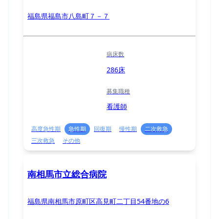
福島県福島市八島町７－７
病床数
286床
募集職種
看護師
高度急性期
急性期
回復期
慢性期
二次救急
三次救急
その他
南相馬市立総合病院
福島県南相馬市原町区高見町二丁目54番地の6