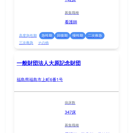
募集職種
看護師
高度急性期
急性期
回復期
慢性期
二次救急
三次救急
その他
一般財団法人大原記念財団
福島県福島市上町6番1号
病床数
347床
募集職種