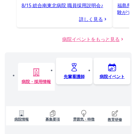
8/15 総合南東北病院 職員採用説明会♪
福島県
験がで
詳しく見る
病院イベントをもっと見る
先輩看護師
病院イベント
病院・採用情報
病院情報
募集要項
雰囲気・特徴
教育研修