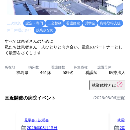
三次救急
認定・専門
二交替制
看護師寮
奨学金
資格取得支援
休日休暇が多い
残業少なめ
すべては患者さんのために
私たちは患者さん一人ひとりと向き合い、最良のパートナーとし
て最善を尽くします
所在地
病床数
看護師数
募集職種
設置母体
福島県
461床
589名
看護師
医療法人
就業体験とは
直近開催の病院イベント
(2026/08/06更新)
見学会・説明会
就業体
2026年08月15日
202