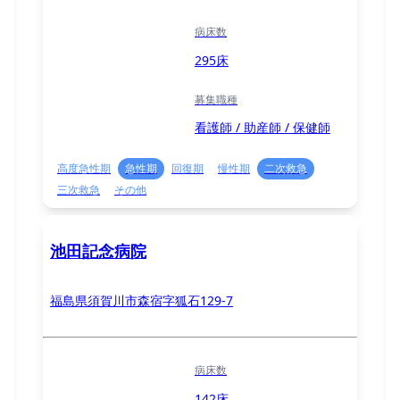
病床数
295床
募集職種
看護師 / 助産師 / 保健師
高度急性期
急性期
回復期
慢性期
二次救急
三次救急
その他
池田記念病院
福島県須賀川市森宿字狐石129-7
病床数
142床