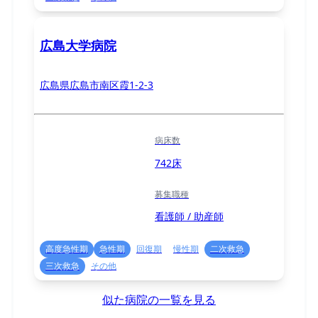
広島大学病院
広島県広島市南区霞1-2-3
病床数
742床
募集職種
看護師 / 助産師
高度急性期
急性期
回復期
慢性期
二次救急
三次救急
その他
似た病院の一覧を見る