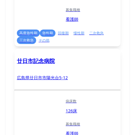
募集職種
看護師
高度急性期
急性期
回復期
慢性期
二次救急
三次救急
その他
廿日市記念病院
広島県廿日市市陽光台5-12
病床数
126床
募集職種
看護師