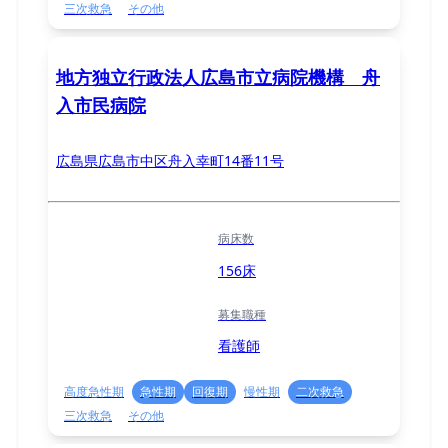
三次救急
その他
地方独立行政法人広島市立病院機構 舟
入市民病院
広島県広島市中区舟入幸町14番11号
病床数
156床
募集職種
看護師
高度急性期
急性期
回復期
慢性期
二次救急
三次救急
その他