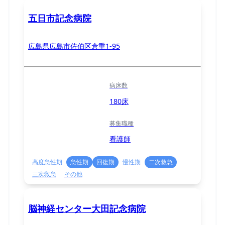
五日市記念病院
広島県広島市佐伯区倉重1-95
病床数
180床
募集職種
看護師
高度急性期
急性期
回復期
慢性期
二次救急
三次救急
その他
脳神経センター大田記念病院