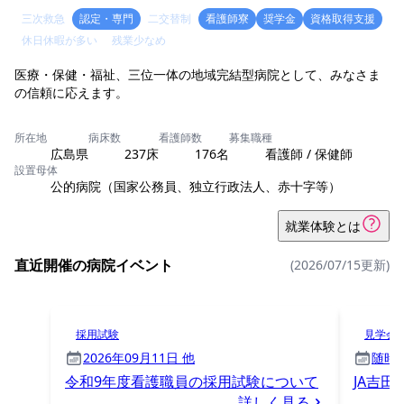
三次救急
認定・専門
二交替制
看護師寮
奨学金
資格取得支援
休日休暇が多い
残業少なめ
医療・保健・福祉、三位一体の地域完結型病院として、みなさま
の信頼に応えます。
所在地
病床数
看護師数
募集職種
広島県
237床
176名
看護師 / 保健師
設置母体
公的病院（国家公務員、独立行政法人、赤十字等）
就業体験とは
直近開催の病院イベント
(2026/07/15更新)
採用試験
見学会
2026年09月11日 他
随時 
令和9年度看護職員の採用試験について
JA吉
詳しく見る