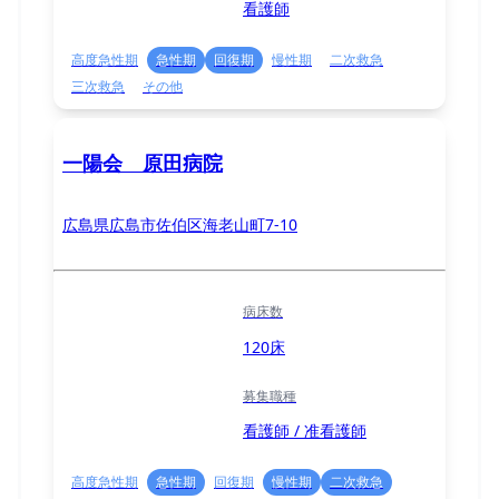
看護師
高度急性期
急性期
回復期
慢性期
二次救急
三次救急
その他
一陽会 原田病院
広島県広島市佐伯区海老山町7-10
病床数
120床
募集職種
看護師 / 准看護師
高度急性期
急性期
回復期
慢性期
二次救急