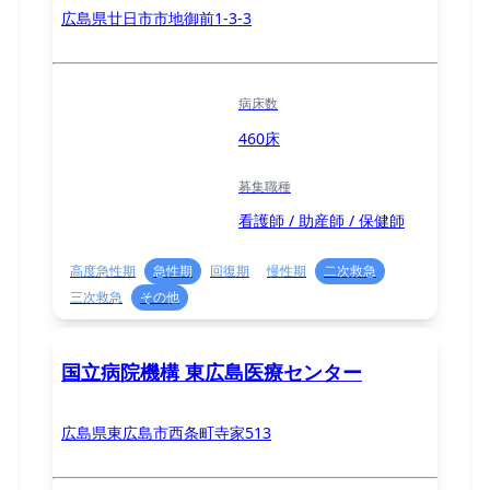
広島県廿日市市地御前1-3-3
病床数
460床
募集職種
看護師 / 助産師 / 保健師
高度急性期
急性期
回復期
慢性期
二次救急
三次救急
その他
国立病院機構 東広島医療センター
広島県東広島市西条町寺家513