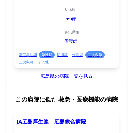
病床数
269床
募集職種
看護師
高度急性期
急性期
回復期
慢性期
二次救急
三次救急
その他
広島県の病院一覧を見る
この病院に似た
救急・医療機能の病院
JA広島厚生連 広島総合病院