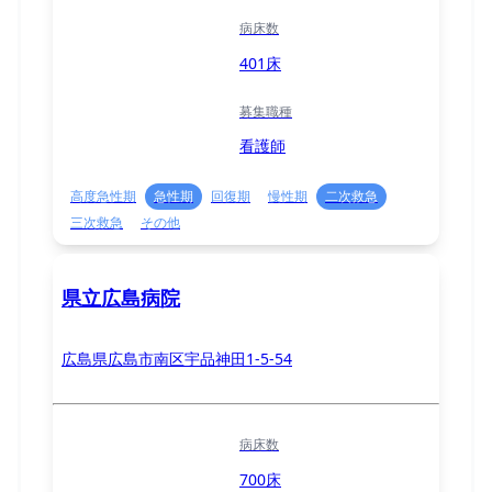
病床数
401床
募集職種
看護師
高度急性期
急性期
回復期
慢性期
二次救急
三次救急
その他
県立広島病院
広島県広島市南区宇品神田1-5-54
病床数
700床