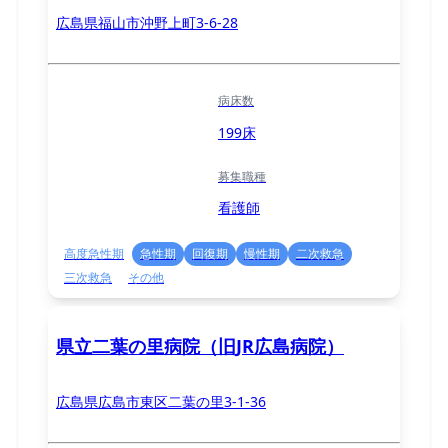
広島県福山市沖野上町3-6-28
病床数
199床
募集職種
看護師
高度急性期
急性期
回復期
慢性期
二次救急
三次救急
その他
県立二葉の里病院（旧JR広島病院）
広島県広島市東区二葉の里3-1-36