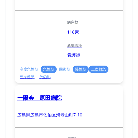
病床数
118床
募集職種
看護師
高度急性期
急性期
回復期
慢性期
二次救急
三次救急
その他
一陽会 原田病院
広島県広島市佐伯区海老山町7-10