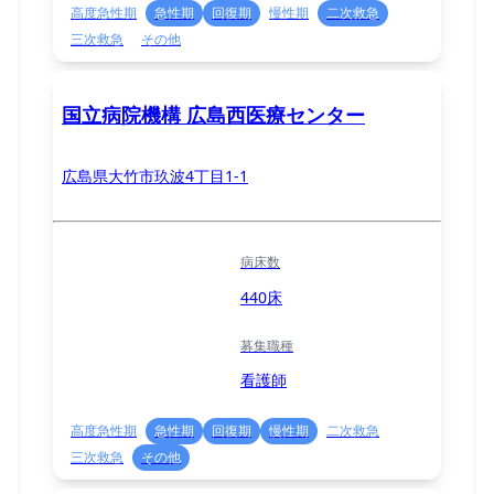
高度急性期
急性期
回復期
慢性期
二次救急
三次救急
その他
国立病院機構 広島西医療センター
広島県大竹市玖波4丁目1-1
病床数
440床
募集職種
看護師
高度急性期
急性期
回復期
慢性期
二次救急
三次救急
その他