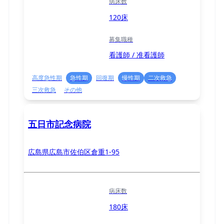
病床数
120床
募集職種
看護師 / 准看護師
高度急性期
急性期
回復期
慢性期
二次救急
三次救急
その他
五日市記念病院
広島県広島市佐伯区倉重1-95
病床数
180床