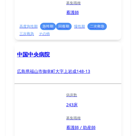
募集職種
看護師
高度急性期
急性期
回復期
慢性期
二次救急
三次救急
その他
中国中央病院
広島県福山市御幸町大字上岩成148-13
病床数
243床
募集職種
看護師 / 助産師