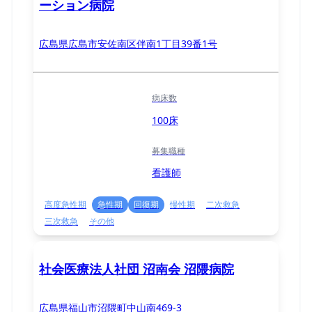
ーション病院
広島県広島市安佐南区伴南1丁目39番1号
病床数
100床
募集職種
看護師
高度急性期
急性期
回復期
慢性期
二次救急
三次救急
その他
社会医療法人社団 沼南会 沼隈病院
広島県福山市沼隈町中山南469-3