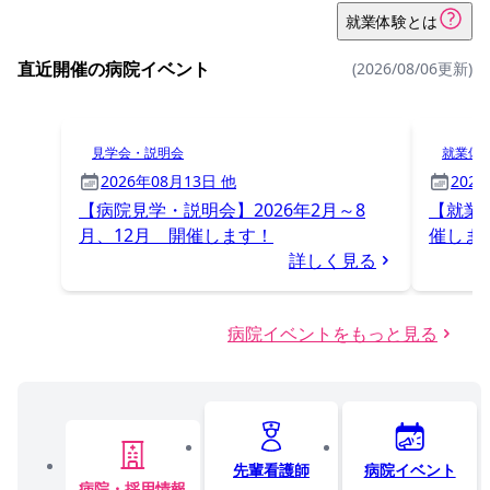
就業体験とは
直近開催の病院イベント
(2026/08/06更新)
見学会・説明会
就業体
2026年08月13日 他
202
【病院見学・説明会】2026年2月～8
【就業体
月、12月 開催します！
催しま
詳しく見る
病院イベントをもっと見る
先輩看護師
病院イベント
病院・採用情報