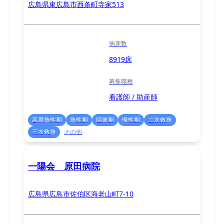
広島県東広島市西条町寺家513
病床数
8919床
募集職種
看護師 / 助産師
高度急性期
急性期
回復期
慢性期
二次救急
三次救急
その他
一陽会 原田病院
広島県広島市佐伯区海老山町7-10