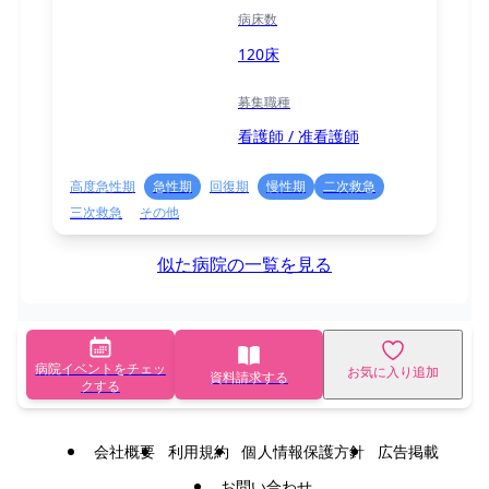
病床数
120床
募集職種
看護師 / 准看護師
高度急性期
急性期
回復期
慢性期
二次救急
三次救急
その他
似た病院の一覧を見る
病院イベントをチェッ
お気に入り追加
資料請求する
クする
会社概要
利用規約
個人情報保護方針
広告掲載
お問い合わせ