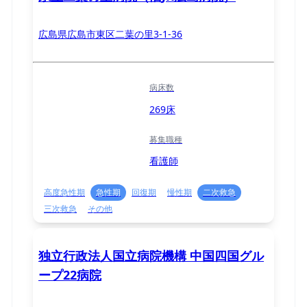
広島県広島市東区二葉の里3-1-36
病床数
269床
募集職種
看護師
高度急性期
急性期
回復期
慢性期
二次救急
三次救急
その他
独立行政法人国立病院機構 中国四国グル
ープ22病院