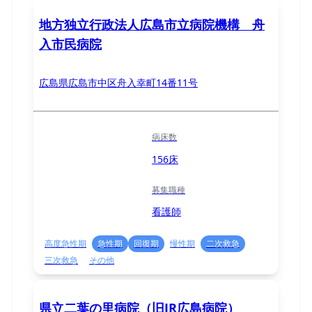
地方独立行政法人広島市立病院機構 舟
入市民病院
広島県広島市中区舟入幸町14番11号
病床数
156床
募集職種
看護師
高度急性期
急性期
回復期
慢性期
二次救急
三次救急
その他
県立二葉の里病院（旧JR広島病院）