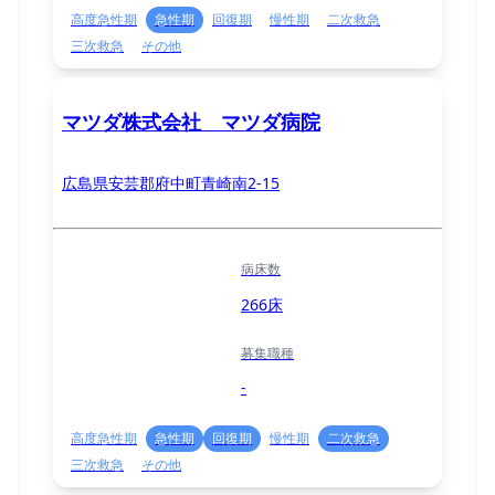
高度急性期
急性期
回復期
慢性期
二次救急
三次救急
その他
マツダ株式会社 マツダ病院
広島県安芸郡府中町青崎南2-15
病床数
266床
募集職種
-
高度急性期
急性期
回復期
慢性期
二次救急
三次救急
その他