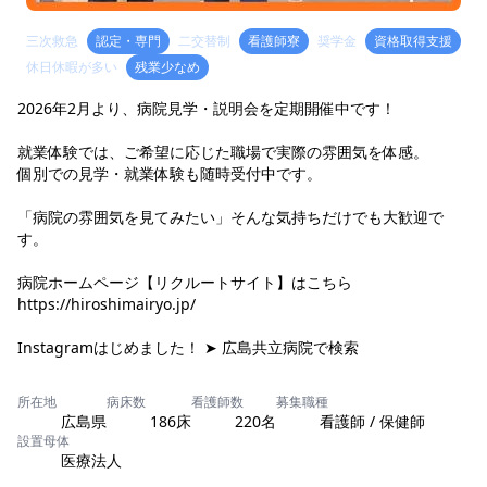
三次救急
認定・専門
二交替制
看護師寮
奨学金
資格取得支援
休日休暇が多い
残業少なめ
2026年2月より、病院見学・説明会を定期開催中です！
就業体験では、ご希望に応じた職場で実際の雰囲気を体感。
個別での見学・就業体験も随時受付中です。
「病院の雰囲気を見てみたい」そんな気持ちだけでも大歓迎で
す。
病院ホームページ【リクルートサイト】はこちら
https://hiroshimairyo.jp/
Instagramはじめました！ ➤ 広島共立病院で検索
所在地
病床数
看護師数
募集職種
広島県
186床
220名
看護師 / 保健師
設置母体
医療法人