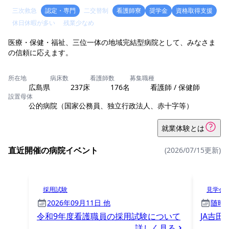
三次救急
認定・専門
二交替制
看護師寮
奨学金
資格取得支援
休日休暇が多い
残業少なめ
医療・保健・福祉、三位一体の地域完結型病院として、みなさま
の信頼に応えます。
所在地
病床数
看護師数
募集職種
広島県
237床
176名
看護師 / 保健師
設置母体
公的病院（国家公務員、独立行政法人、赤十字等）
就業体験とは
直近開催の病院イベント
(2026/07/15更新)
採用試験
見学会
2026年09月11日 他
随時 
令和9年度看護職員の採用試験について
JA吉
詳しく見る