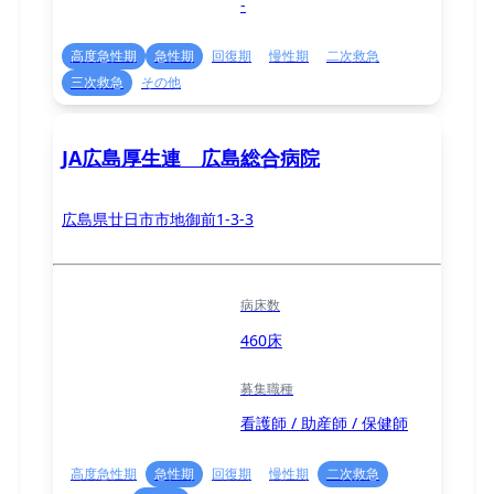
-
高度急性期
急性期
回復期
慢性期
二次救急
三次救急
その他
JA広島厚生連 広島総合病院
広島県廿日市市地御前1-3-3
病床数
460床
募集職種
看護師 / 助産師 / 保健師
高度急性期
急性期
回復期
慢性期
二次救急