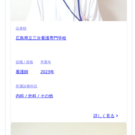
出身校
広島県立三次看護専門学校
役職 / 資格
卒業年
看護師
2023年
所属診療科目
内科 / 外科 / その他
詳しく見る