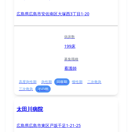
広島県広島市安佐南区大塚西3丁目1-20
病床数
199床
募集職種
看護師
高度急性期
急性期
回復期
慢性期
二次救急
三次救急
その他
太田川病院
広島県広島市東区戸坂千足1-21-25