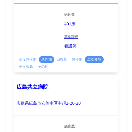
病床数
401床
募集職種
看護師
高度急性期
急性期
回復期
慢性期
二次救急
三次救急
その他
広島共立病院
広島県広島市安佐南区中須2-20-20
病床数