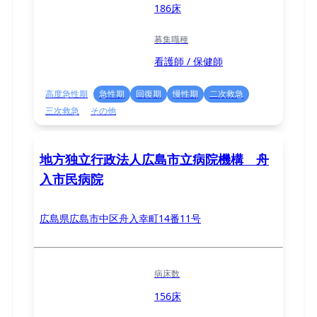
186床
募集職種
看護師 / 保健師
高度急性期
急性期
回復期
慢性期
二次救急
三次救急
その他
地方独立行政法人広島市立病院機構 舟
入市民病院
広島県広島市中区舟入幸町14番11号
病床数
156床