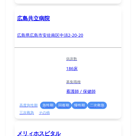
広島共立病院
広島県広島市安佐南区中須2-20-20
病床数
186床
募集職種
看護師 / 保健師
高度急性期
急性期
回復期
慢性期
二次救急
三次救急
その他
メリィホスピタル