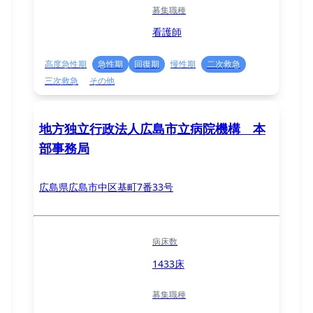
募集職種
看護師
高度急性期
急性期
回復期
慢性期
二次救急
三次救急
その他
地方独立行政法人広島市立病院機構 本
部事務局
広島県広島市中区基町7番33号
病床数
1433床
募集職種