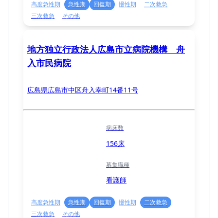
高度急性期
急性期
回復期
慢性期
二次救急
三次救急
その他
地方独立行政法人広島市立病院機構 舟
入市民病院
広島県広島市中区舟入幸町14番11号
病床数
156床
募集職種
看護師
高度急性期
急性期
回復期
慢性期
二次救急
三次救急
その他