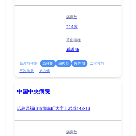
病床数
214床
募集職種
看護師
高度急性期
急性期
回復期
慢性期
二次救急
三次救急
その他
中国中央病院
広島県福山市御幸町大字上岩成148-13
病床数