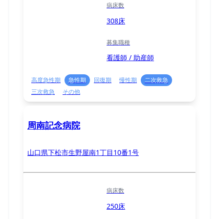
病床数
308床
募集職種
看護師 / 助産師
高度急性期
急性期
回復期
慢性期
二次救急
三次救急
その他
周南記念病院
山口県下松市生野屋南1丁目10番1号
病床数
250床