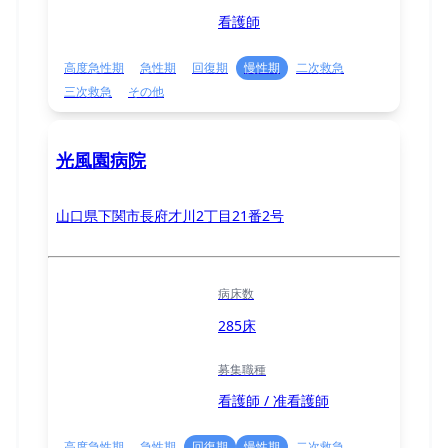
看護師
高度急性期
急性期
回復期
慢性期
二次救急
三次救急
その他
光風園病院
山口県下関市長府才川2丁目21番2号
病床数
285床
募集職種
看護師 / 准看護師
高度急性期
急性期
回復期
慢性期
二次救急