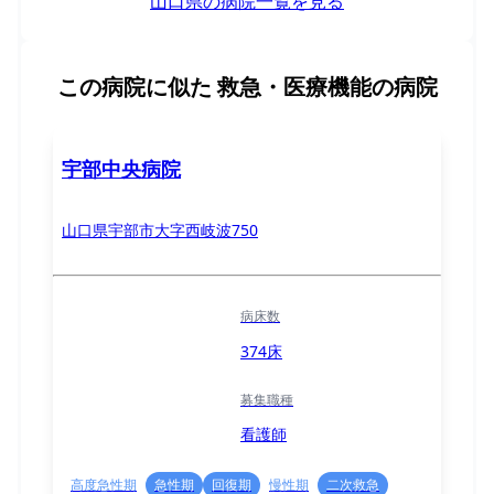
山口県の病院一覧を見る
この病院に似た
救急・医療機能の病院
宇部中央病院
山口県宇部市大字西岐波750
病床数
374床
募集職種
看護師
高度急性期
急性期
回復期
慢性期
二次救急