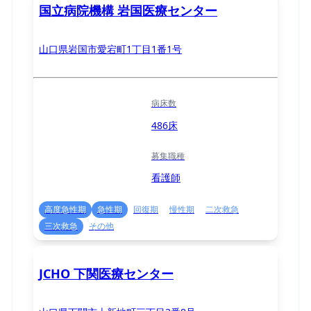
国立病院機構 岩国医療センター
山口県岩国市愛宕町1丁目1番1号
病床数
486床
募集職種
看護師
高度急性期
急性期
回復期
慢性期
二次救急
三次救急
その他
JCHO 下関医療センター