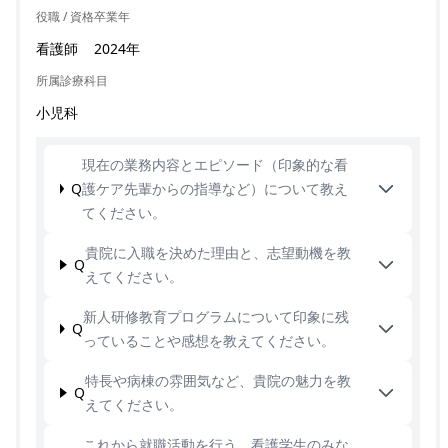
役職 / 資格
卒業年
看護師
2024年
所属診療科目
小児科
現在の業務内容とエピソード（印象的な看
Q
護ケア先輩からの指導など）について教え
てください。
貴院に入職を決めた理由と、志望動機を教
Q
えてください。
新人研修教育プログラムについて印象に残
Q
っていることや感想を教えてください。
特長や病棟の雰囲気など、貴院の魅力を教
Q
えてください。
これから就職活動を行う、看護学生のみな