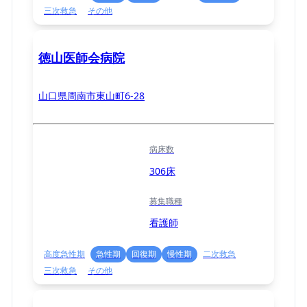
三次救急
その他
徳山医師会病院
山口県周南市東山町6-28
病床数
306床
募集職種
看護師
高度急性期
急性期
回復期
慢性期
二次救急
三次救急
その他