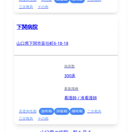
三次救急
その他
下関病院
山口県下関市富任町6-18-18
病床数
300床
募集職種
看護師 / 准看護師
高度急性期
急性期
回復期
慢性期
二次救急
三次救急
その他