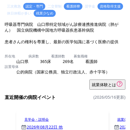
三次救急
認定・専門
二交替制
看護師寮
奨学金
資格取得支援
休日休暇が多い
残業少なめ
呼吸器専門病院 山口県特定領域がん診療連携推進病院（肺が
ん） 国立病院機構中国地方呼吸器疾患基幹病院
患者さんの権利を尊重し、最新の医学知識に基づく医療の提供
所在地
病床数
看護師数
募集職種
山口県
365床
269名
看護師
設置母体
公的病院（国家公務員、独立行政法人、赤十字等）
就業体験とは
直近開催の病院イベント
(2026/05/16更新)
見学会・説明会
就業体
2026年08月22日 他
202