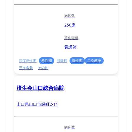
病床数
250床
募集職種
看護師
高度急性期
急性期
回復期
慢性期
二次救急
三次救急
その他
済生会山口総合病院
山口県山口市緑町2-11
病床数