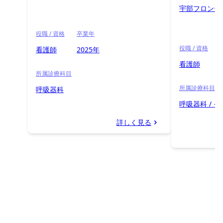
宇部フロンテ
役職 / 資格
卒業年
役職 / 資格
看護師
2025年
看護師
所属診療科目
所属診療科目
呼吸器科
呼吸器科 / 
詳しく見る