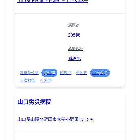
山口県下関市上新地町三丁目3番8号
病床数
305床
募集職種
看護師
高度急性期
急性期
回復期
慢性期
二次救急
三次救急
その他
山口労災病院
山口県山陽小野田市大字小野田1315-4