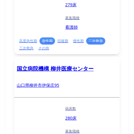
279床
募集職種
看護師
高度急性期
急性期
回復期
慢性期
二次救急
三次救急
その他
国立病院機構 柳井医療センター
山口県柳井市伊保庄95
病床数
280床
募集職種