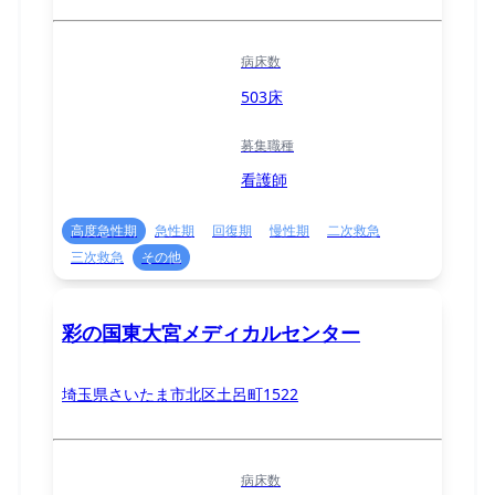
病床数
503床
募集職種
看護師
高度急性期
急性期
回復期
慢性期
二次救急
三次救急
その他
彩の国東大宮メディカルセンター
埼玉県さいたま市北区土呂町1522
病床数