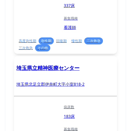
337床
募集職種
看護師
高度急性期
急性期
回復期
慢性期
二次救急
三次救急
その他
埼玉県立精神医療センター
埼玉県北足立郡伊奈町大字小室818-2
病床数
183床
募集職種