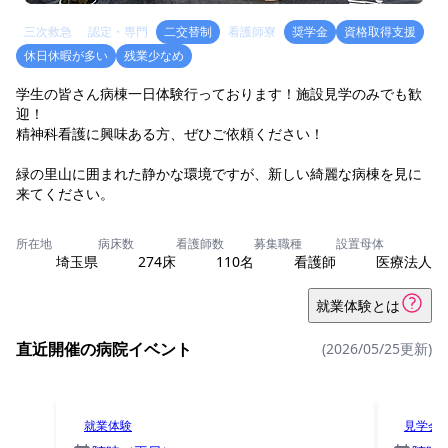
三次救急
認定・専門
二交替制
看護師寮
奨学金
資格取得支援
休日休暇が多い
残業少なめ
学生の皆さん病棟一日体験行っております！施設見学のみでも歓
迎！
精神科看護に興味ある方、ぜひご依頼ください！
緑の里山に囲まれた静かな環境ですが、新しい綺麗な病棟を見に
来てください。
所在地
病床数
看護師数
募集職種
設置母体
埼玉県
274床
110名
看護師
医療法人
就業体験とは
直近開催の病院イベント
(2026/05/25更新)
就業体験
見学会