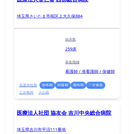
埼玉県さいたま市桜区上大久保884
病床数
259床
募集職種
看護師 / 准看護師 / 保健師
高度急性期
急性期
回復期
慢性期
二次救急
三次救急
その他
医療法人社団 協友会 吉川中央総合病院
埼玉県吉川市平沼111番地