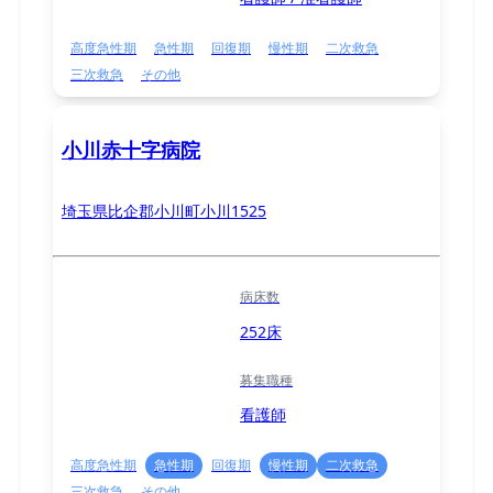
高度急性期
急性期
回復期
慢性期
二次救急
三次救急
その他
小川赤十字病院
埼玉県比企郡小川町小川1525
病床数
252床
募集職種
看護師
高度急性期
急性期
回復期
慢性期
二次救急
三次救急
その他