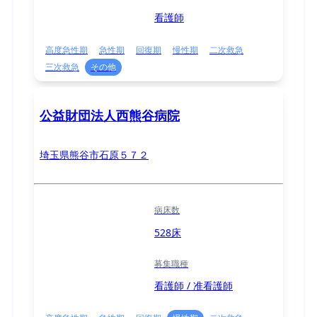
看護師
高度急性期
急性期
回復期
慢性期
二次救急
三次救急
その他
公益財団法人西熊谷病院
埼玉県熊谷市石原５７２
病床数
528床
募集職種
看護師 / 准看護師