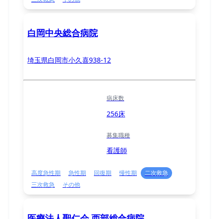
白岡中央総合病院
埼玉県白岡市小久喜938-12
病床数
256床
募集職種
看護師
高度急性期
急性期
回復期
慢性期
二次救急
三次救急
その他
医療法人聖仁会 西部総合病院