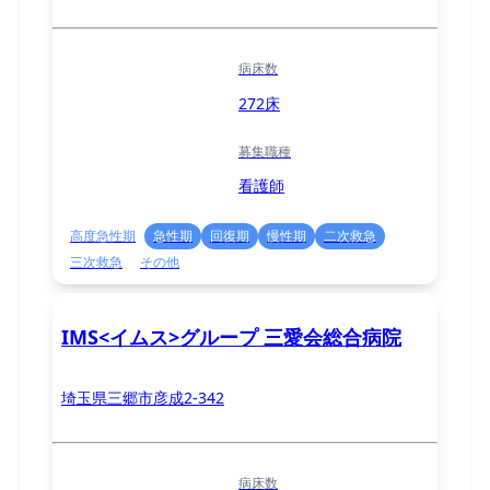
病床数
272床
募集職種
看護師
高度急性期
急性期
回復期
慢性期
二次救急
三次救急
その他
IMS<イムス>グループ 三愛会総合病院
埼玉県三郷市彦成2-342
病床数