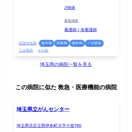
298床
募集職種
看護師 / 准看護師
高度急性期
急性期
回復期
慢性期
二次救急
三次救急
その他
埼玉県の病院一覧を見る
この病院に似た
救急・医療機能の病院
埼玉県立がんセンター
埼玉県北足立郡伊奈町大字小室780