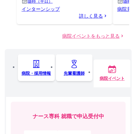
随時（平日）
随時
インターンシップ
病院見学
詳しく見る
病院イベントをもっと見る
病院・採用情報
先輩看護師
病院イベント
ナース専科 就職で申込受付中