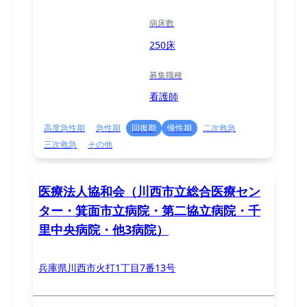
病床数
250床
募集職種
看護師
高度急性期
急性期
回復期
慢性期
二次救急
三次救急
その他
医療法人協和会（川西市立総合医療セン
ター・箕面市立病院・第二協立病院・千
里中央病院・他3病院）
兵庫県川西市火打1丁目7番13号