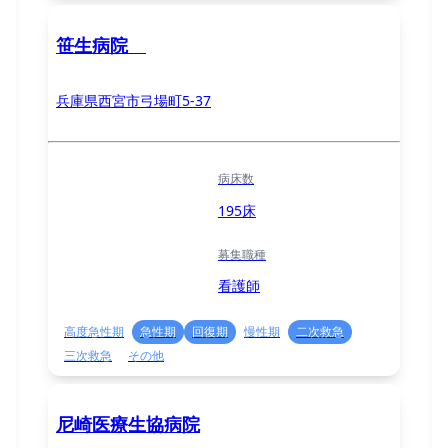
笹生病院
兵庫県西宮市弓場町5-37
病床数
195床
募集職種
看護師
高度急性期
急性期
回復期
慢性期
二次救急
三次救急
その他
尼崎医療生協病院