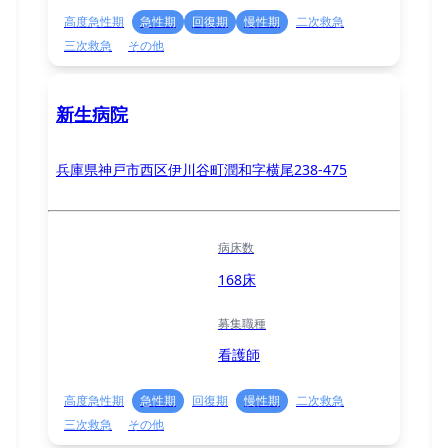
高度急性期
急性期
回復期
慢性期
二次救急
三次救急
その他
新生病院
兵庫県神戸市西区伊川谷町潤和字横尾238-475
病床数
168床
募集職種
看護師
高度急性期
急性期
回復期
慢性期
二次救急
三次救急
その他