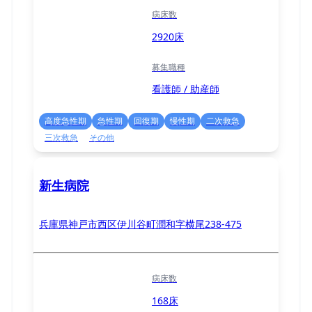
病床数
2920床
募集職種
看護師 / 助産師
高度急性期
急性期
回復期
慢性期
二次救急
三次救急
その他
新生病院
兵庫県神戸市西区伊川谷町潤和字横尾238-475
病床数
168床