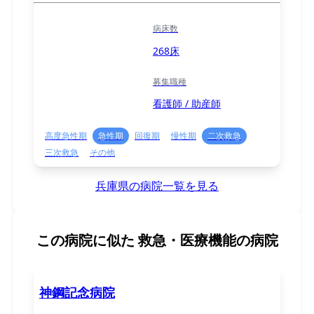
病床数
268床
募集職種
看護師 / 助産師
高度急性期
急性期
回復期
慢性期
二次救急
三次救急
その他
兵庫県の病院一覧を見る
この病院に似た
救急・医療機能の病院
神鋼記念病院