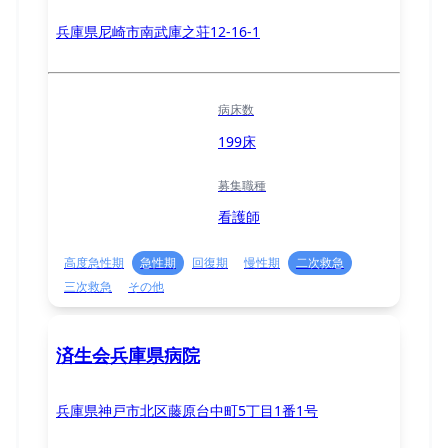
兵庫県尼崎市南武庫之荘12-16-1
病床数
199床
募集職種
看護師
高度急性期
急性期
回復期
慢性期
二次救急
三次救急
その他
済生会兵庫県病院
兵庫県神戸市北区藤原台中町5丁⽬1番1号