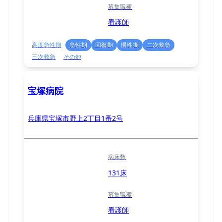
募集職種
看護師
高度急性期
急性期
回復期
慢性期
二次救急
三次救急
その他
宝塚病院
兵庫県宝塚市野上2丁目1番2号
病床数
131床
募集職種
看護師