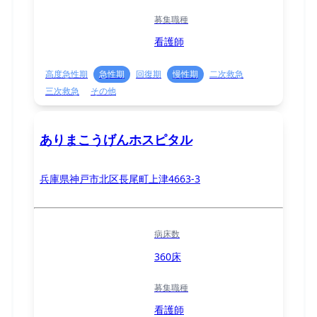
募集職種
看護師
高度急性期
急性期
回復期
慢性期
二次救急
三次救急
その他
ありまこうげんホスピタル
兵庫県神戸市北区長尾町上津4663-3
病床数
360床
募集職種
看護師