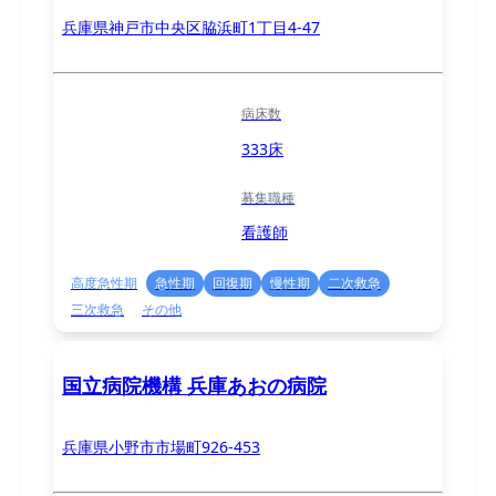
兵庫県神戸市中央区脇浜町1丁目4-47
病床数
333床
募集職種
看護師
高度急性期
急性期
回復期
慢性期
二次救急
三次救急
その他
国立病院機構 兵庫あおの病院
兵庫県小野市市場町926-453