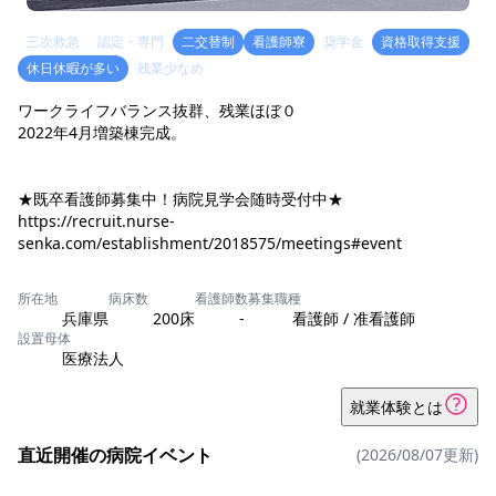
三次救急
認定・専門
二交替制
看護師寮
奨学金
資格取得支援
休日休暇が多い
残業少なめ
ワークライフバランス抜群、残業ほぼ０
2022年4月増築棟完成。
★既卒看護師募集中！病院見学会随時受付中★
https://recruit.nurse-
senka.com/establishment/2018575/meetings#event
所在地
病床数
看護師数
募集職種
兵庫県
200床
-
看護師 / 准看護師
設置母体
医療法人
就業体験とは
直近開催の病院イベント
(2026/08/07更新)