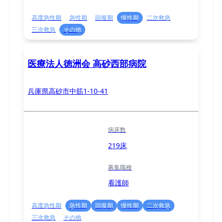
高度急性期
急性期
回復期
慢性期
二次救急
三次救急
その他
医療法人徳洲会 高砂西部病院
兵庫県高砂市中筋1-10-41
病床数
219床
募集職種
看護師
高度急性期
急性期
回復期
慢性期
二次救急
三次救急
その他