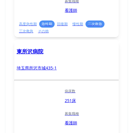
募集職種
看護師
高度急性期
急性期
回復期
慢性期
二次救急
三次救急
その他
東所沢病院
埼玉県所沢市城435-1
病床数
251床
募集職種
看護師