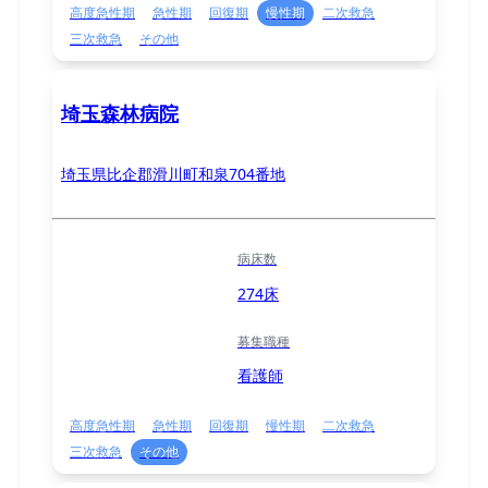
高度急性期
急性期
回復期
慢性期
二次救急
三次救急
その他
埼玉森林病院
埼玉県比企郡滑川町和泉704番地
病床数
274床
募集職種
看護師
高度急性期
急性期
回復期
慢性期
二次救急
三次救急
その他