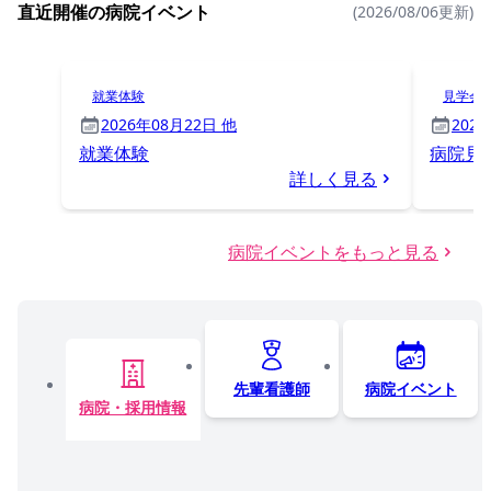
直近開催の病院イベント
(2026/08/06更新)
就業体験
見学会
2026年08月22日 他
202
就業体験
病院見
詳しく見る
病院イベントをもっと見る
先輩看護師
病院イベント
病院・採用情報