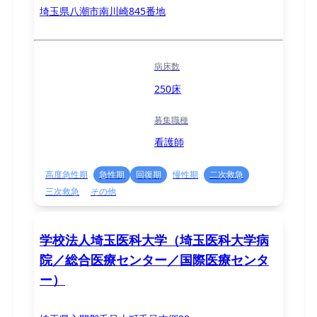
埼玉県八潮市南川崎845番地
病床数
250床
募集職種
看護師
高度急性期
急性期
回復期
慢性期
二次救急
三次救急
その他
学校法人埼玉医科大学（埼玉医科大学病
院／総合医療センター／国際医療センタ
ー）