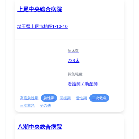
上尾中央総合病院
埼玉県上尾市柏座1-10-10
病床数
733床
募集職種
看護師 / 助産師
高度急性期
急性期
回復期
慢性期
二次救急
三次救急
その他
八潮中央総合病院