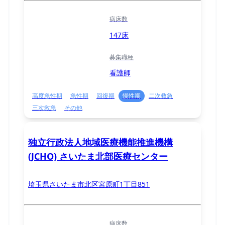
病床数
147床
募集職種
看護師
高度急性期
急性期
回復期
慢性期
二次救急
三次救急
その他
独立行政法人地域医療機能推進機構
(JCHO) さいたま北部医療センター
埼玉県さいたま市北区宮原町1丁目851
病床数