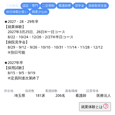
三次救急
認定・専門
二交替制
看護師寮
奨学金
資格取得支援
休日休暇が多い
残業少なめ
★2027・28・29年卒
【就業体験】
2027年3月25日、26日※一日コース
8/22・10/24・12/26・2/27※半日コース
【病院見学会】
8/29・9/12・9/26・10/10・10/31・11/14・11/28・12/12
※別日可能
★2027年卒
【採用試験】
8/15・9/5・9/19
※定員到達次第終了
所在地
病床数
看護師数
募集職種
設置母体
埼玉県
181床
206名
看護師
医療法人
就業体験とは