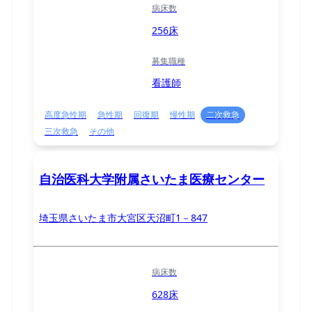
病床数
256床
募集職種
看護師
高度急性期
急性期
回復期
慢性期
二次救急
三次救急
その他
自治医科大学附属さいたま医療センター
埼玉県さいたま市大宮区天沼町1－847
病床数
628床