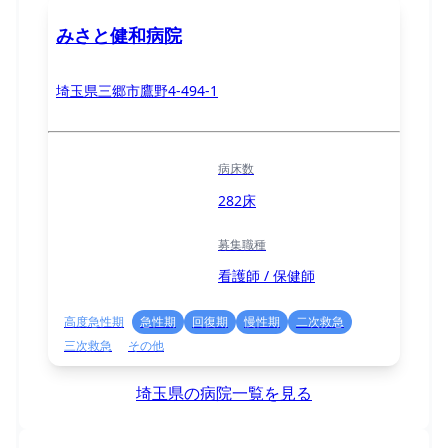
みさと健和病院
埼玉県三郷市鷹野4-494-1
病床数
282床
募集職種
看護師 / 保健師
高度急性期
急性期
回復期
慢性期
二次救急
三次救急
その他
埼玉県の病院一覧を見る