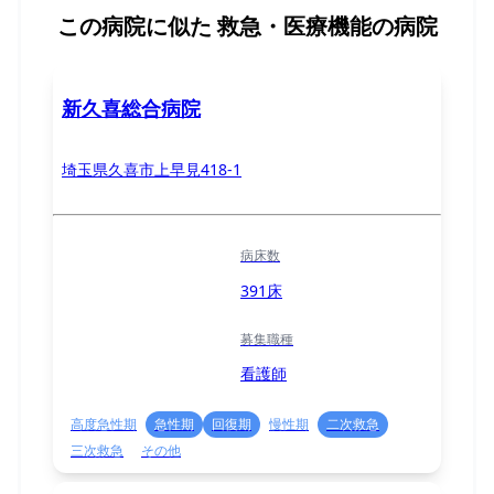
この病院に似た
救急・医療機能の病院
新久喜総合病院
埼玉県久喜市上早見418-1
病床数
391床
募集職種
看護師
高度急性期
急性期
回復期
慢性期
二次救急
三次救急
その他