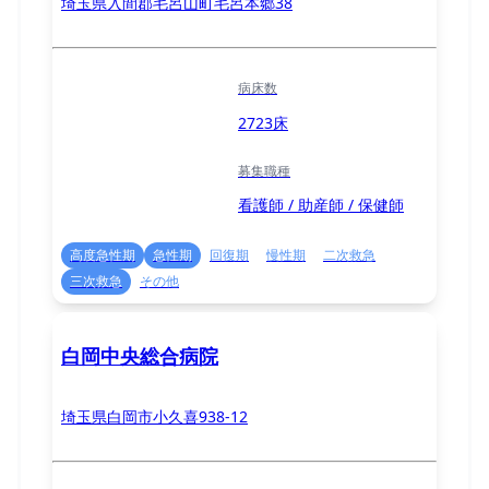
埼玉県入間郡毛呂山町毛呂本郷38
病床数
2723床
募集職種
看護師 / 助産師 / 保健師
高度急性期
急性期
回復期
慢性期
二次救急
三次救急
その他
白岡中央総合病院
埼玉県白岡市小久喜938-12