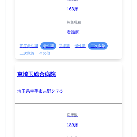
163床
募集職種
看護師
高度急性期
急性期
回復期
慢性期
二次救急
三次救急
その他
東埼玉総合病院
埼玉県幸手市吉野517-5
病床数
189床