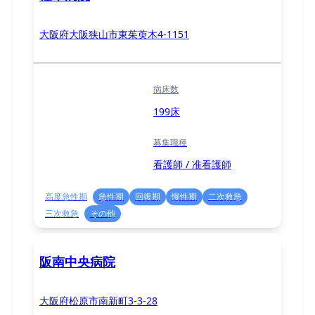
大阪府大阪狭山市東茱萸木4-1151
病床数
199床
募集職種
看護師 / 准看護師
高度急性期
急性期
回復期
慢性期
二次救急
三次救急
その他
阪南中央病院
大阪府松原市南新町3-3-28