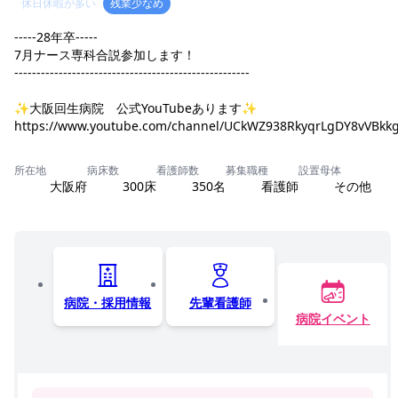
休日休暇が多い
残業少なめ
-----28年卒-----
7月ナース専科合説参加します！
-----------------------------------------------------
✨大阪回生病院 公式YouTubeあります✨
https://www.youtube.com/channel/UCkWZ938RkyqrLgDY8vVBkk
所在地
病床数
看護師数
募集職種
設置母体
大阪府
300床
350名
看護師
その他
病院・採用情報
先輩看護師
病院イベント