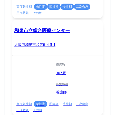
高度急性期
急性期
回復期
慢性期
二次救急
三次救急
その他
和泉市立総合医療センター
大阪府和泉市和気町4-5-1
病床数
307床
募集職種
看護師
高度急性期
急性期
回復期
慢性期
二次救急
三次救急
その他