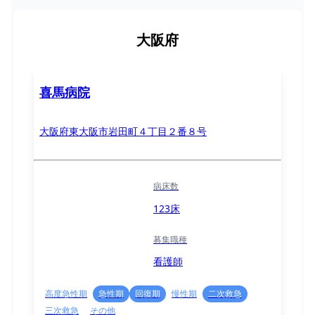
大阪府
喜馬病院
大阪府東大阪市岩田町４丁目２番８号
病床数
123床
募集職種
看護師
高度急性期
急性期
回復期
慢性期
二次救急
三次救急
その他