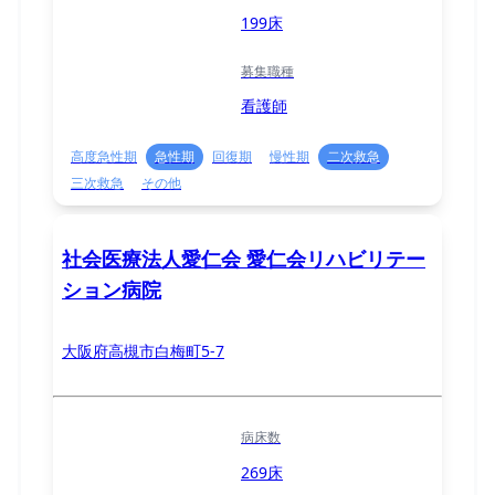
199床
募集職種
看護師
高度急性期
急性期
回復期
慢性期
二次救急
三次救急
その他
社会医療法人愛仁会 愛仁会リハビリテー
ション病院
大阪府高槻市白梅町5-7
病床数
269床