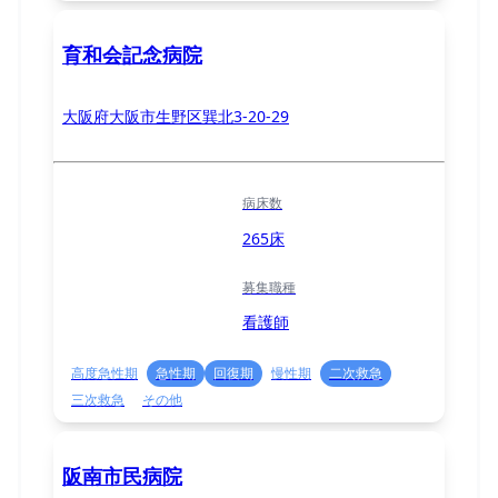
育和会記念病院
大阪府大阪市生野区巽北3-20-29
病床数
265床
募集職種
看護師
高度急性期
急性期
回復期
慢性期
二次救急
三次救急
その他
阪南市民病院