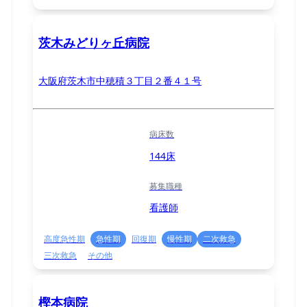
茨木みどりヶ丘病院
大阪府茨木市中穂積３丁目２番４１号
病床数
144床
募集職種
看護師
高度急性期
急性期
回復期
慢性期
二次救急
三次救急
その他
樫本病院