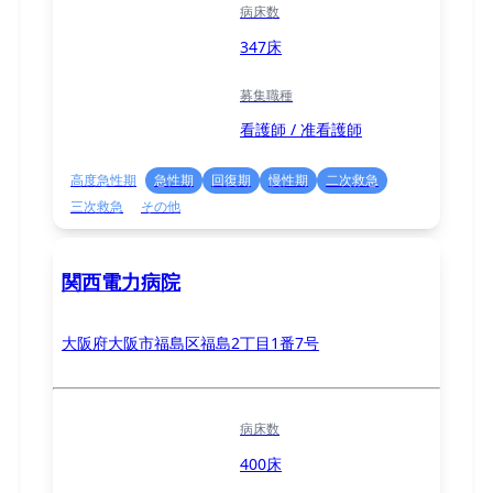
病床数
347床
募集職種
看護師 / 准看護師
高度急性期
急性期
回復期
慢性期
二次救急
三次救急
その他
関西電力病院
大阪府大阪市福島区福島2丁目1番7号
病床数
400床