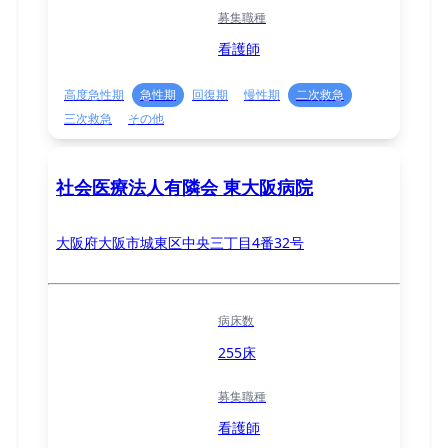
募集職種
看護師
高度急性期
急性期
回復期
慢性期
二次救急
三次救急
その他
社会医療法人有隣会 東大阪病院
大阪府大阪市城東区中央三丁目4番32号
病床数
255床
募集職種
看護師