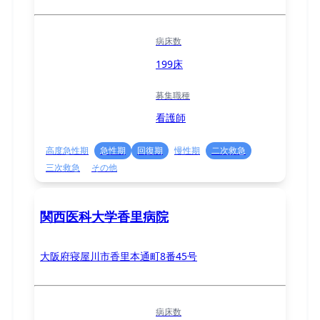
病床数
199床
募集職種
看護師
高度急性期
急性期
回復期
慢性期
二次救急
三次救急
その他
関西医科大学香里病院
大阪府寝屋川市香里本通町8番45号
病床数