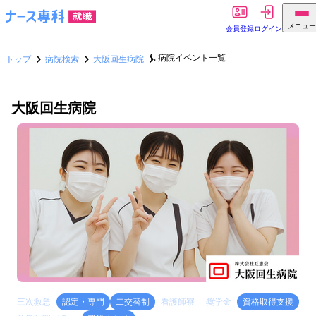
メニュー
会員登録
ログイン
病院イベント一覧
トップ
病院検索
大阪回生病院
大阪回生病院
三次救急
認定・専門
二交替制
看護師寮
奨学金
資格取得支援