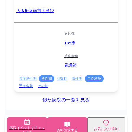
大阪府阪南市下出17
病床数
185床
募集職種
看護師
高度急性期
急性期
回復期
慢性期
二次救急
三次救急
その他
似た病院の一覧を見る
病院イベントをチェッ
お気に入り追加
資料請求する