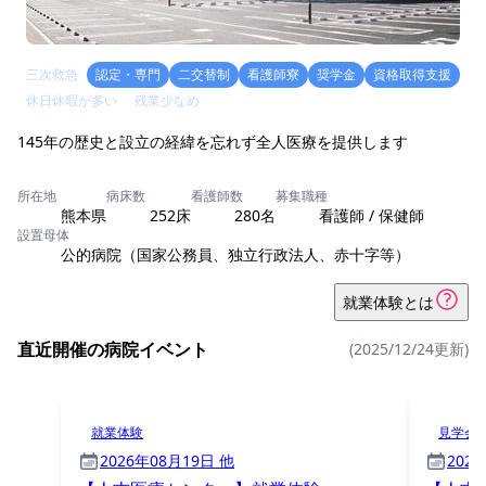
三次救急
認定・専門
二交替制
看護師寮
奨学金
資格取得支援
休日休暇が多い
残業少なめ
145年の歴史と設立の経緯を忘れず全人医療を提供します
所在地
病床数
看護師数
募集職種
熊本県
252床
280名
看護師 / 保健師
設置母体
公的病院（国家公務員、独立行政法人、赤十字等）
就業体験とは
直近開催の病院イベント
(2025/12/24更新)
就業体験
見学会
2026年08月19日 他
202