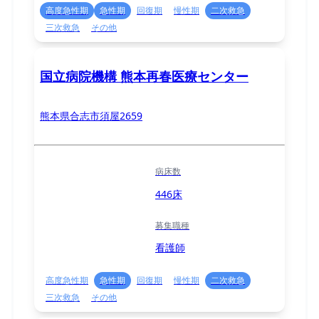
高度急性期
急性期
回復期
慢性期
二次救急
三次救急
その他
国立病院機構 熊本再春医療センター
熊本県合志市須屋2659
病床数
446床
募集職種
看護師
高度急性期
急性期
回復期
慢性期
二次救急
三次救急
その他