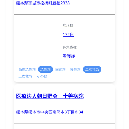
熊本県宇城市松橋町豊福2338
病床数
172床
募集職種
看護師
高度急性期
急性期
回復期
慢性期
二次救急
三次救急
その他
医療法人朝日野会 十善病院
熊本県熊本市中央区南熊本3丁目6-34