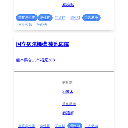
看護師
高度急性期
急性期
回復期
慢性期
二次救急
三次救急
その他
国立病院機構 菊池病院
熊本県合志市福原208
病床数
239床
募集職種
看護師
高度急性期
急性期
回復期
慢性期
二次救急