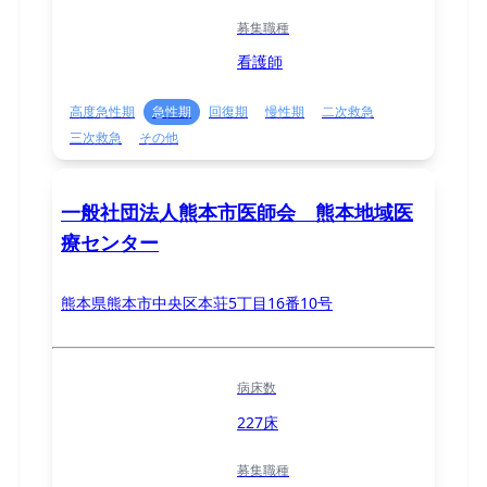
募集職種
看護師
高度急性期
急性期
回復期
慢性期
二次救急
三次救急
その他
一般社団法人熊本市医師会 熊本地域医
療センター
熊本県熊本市中央区本荘5丁目16番10号
病床数
227床
募集職種