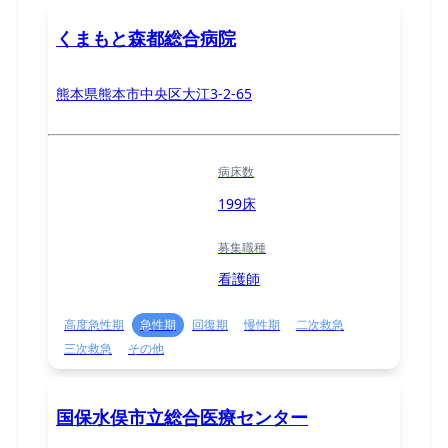
くまもと森都総合病院
熊本県熊本市中央区大江3-2-65
病床数
199床
募集職種
看護師
高度急性期
急性期
回復期
慢性期
二次救急
三次救急
その他
国保水俣市立総合医療センター