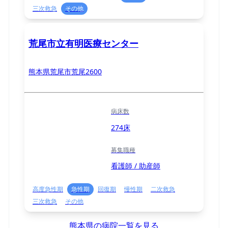
三次救急
その他
荒尾市立有明医療センター
熊本県荒尾市荒尾2600
病床数
274床
募集職種
看護師 / 助産師
高度急性期
急性期
回復期
慢性期
二次救急
三次救急
その他
熊本県の病院一覧を見る