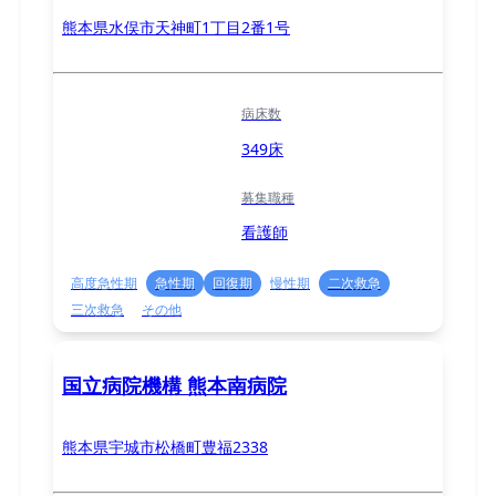
熊本県水俣市天神町1丁目2番1号
病床数
349床
募集職種
看護師
高度急性期
急性期
回復期
慢性期
二次救急
三次救急
その他
国立病院機構 熊本南病院
熊本県宇城市松橋町豊福2338