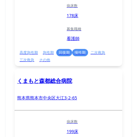
病床数
178床
募集職種
看護師
高度急性期
急性期
回復期
慢性期
二次救急
三次救急
その他
くまもと森都総合病院
熊本県熊本市中央区大江3-2-65
病床数
199床