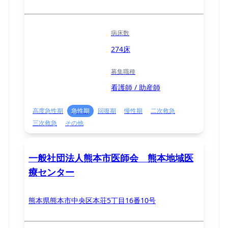
病床数
274床
募集職種
看護師 / 助産師
高度急性期
急性期
回復期
慢性期
二次救急
三次救急
その他
一般社団法人熊本市医師会 熊本地域医
療センター
熊本県熊本市中央区本荘5丁目16番10号