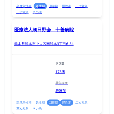
高度急性期
急性期
回復期
慢性期
二次救急
三次救急
その他
医療法人朝日野会 十善病院
熊本県熊本市中央区南熊本3丁目6-34
病床数
178床
募集職種
看護師
高度急性期
急性期
回復期
慢性期
二次救急
三次救急
その他