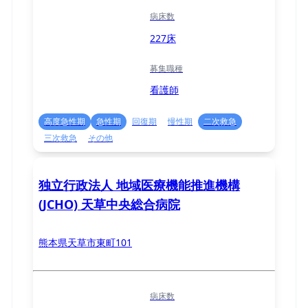
病床数
227床
募集職種
看護師
高度急性期
急性期
回復期
慢性期
二次救急
三次救急
その他
独立行政法人 地域医療機能推進機構
(JCHO) 天草中央総合病院
熊本県天草市東町101
病床数