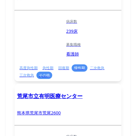
病床数
239床
募集職種
看護師
高度急性期
急性期
回復期
慢性期
二次救急
三次救急
その他
荒尾市立有明医療センター
熊本県荒尾市荒尾2600