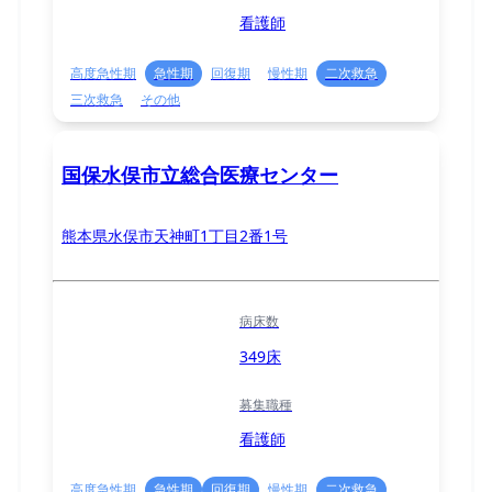
看護師
高度急性期
急性期
回復期
慢性期
二次救急
三次救急
その他
国保水俣市立総合医療センター
熊本県水俣市天神町1丁目2番1号
病床数
349床
募集職種
看護師
高度急性期
急性期
回復期
慢性期
二次救急