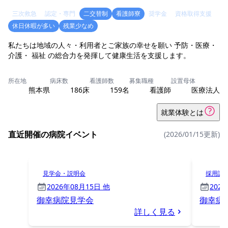
三次救急
認定・専門
二交替制
看護師寮
奨学金
資格取得支援
休日休暇が多い
残業少なめ
私たちは地域の人々・利用者とご家族の幸せを願い 予防・医療・
介護・ 福祉 の総合力を発揮して健康生活を支援します。
所在地
病床数
看護師数
募集職種
設置母体
熊本県
186床
159名
看護師
医療法人
就業体験とは
直近開催の病院イベント
(2026/01/15更新)
見学会・説明会
採用試
2026年08月15日 他
202
御幸病院見学会
御幸病
詳しく見る