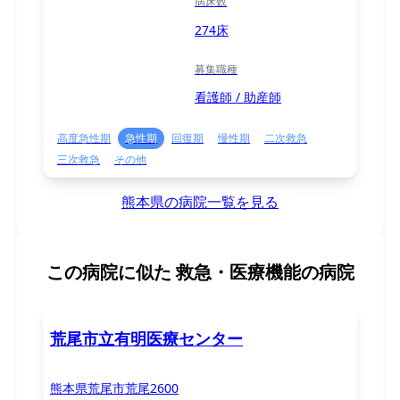
病床数
274床
募集職種
看護師 / 助産師
高度急性期
急性期
回復期
慢性期
二次救急
三次救急
その他
熊本県の病院一覧を見る
この病院に似た
救急・医療機能の病院
荒尾市立有明医療センター
熊本県荒尾市荒尾2600