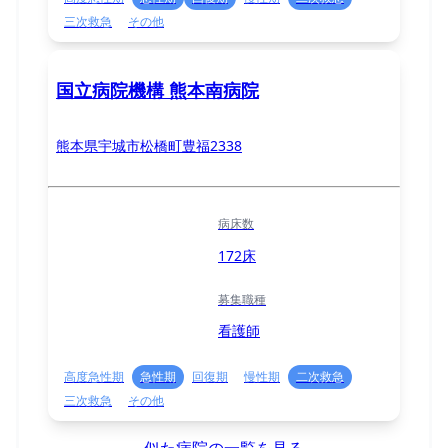
三次救急
その他
国立病院機構 熊本南病院
熊本県宇城市松橋町豊福2338
病床数
172床
募集職種
看護師
高度急性期
急性期
回復期
慢性期
二次救急
三次救急
その他
似た病院の一覧を見る