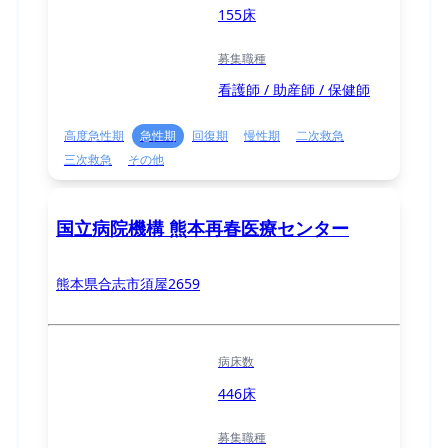
155床
募集職種
看護師 / 助産師 / 保健師
高度急性期
急性期
回復期
慢性期
二次救急
三次救急
その他
国立病院機構 熊本再春医療センター
熊本県合志市須屋2659
病床数
446床
募集職種