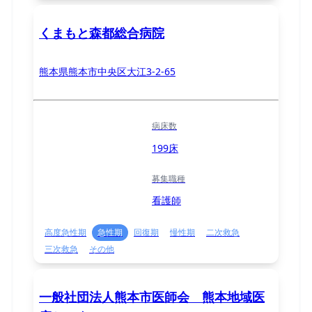
くまもと森都総合病院
熊本県熊本市中央区大江3-2-65
病床数
199床
募集職種
看護師
高度急性期
急性期
回復期
慢性期
二次救急
三次救急
その他
一般社団法人熊本市医師会 熊本地域医