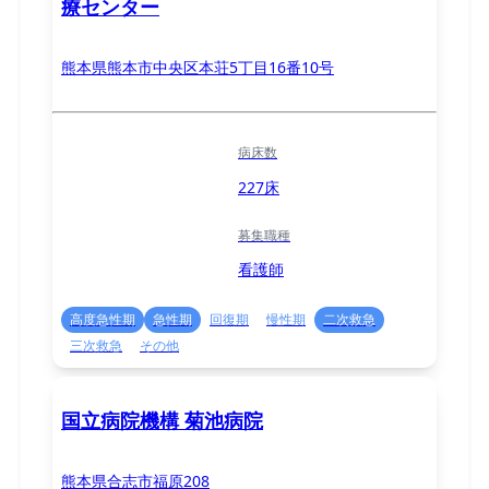
療センター
熊本県熊本市中央区本荘5丁目16番10号
病床数
227床
募集職種
看護師
高度急性期
急性期
回復期
慢性期
二次救急
三次救急
その他
国立病院機構 菊池病院
熊本県合志市福原208