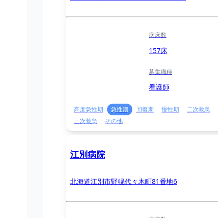
病床数
157床
募集職種
看護師
高度急性期
急性期
回復期
慢性期
二次救急
三次救急
その他
江別病院
北海道江別市野幌代々木町81番地6