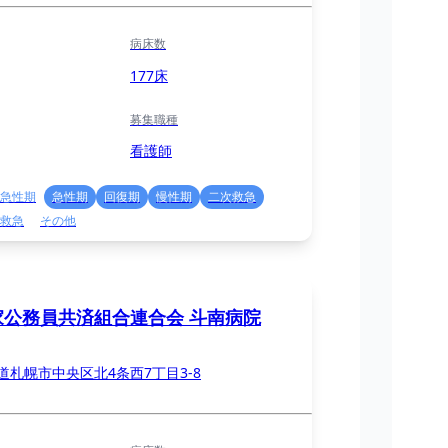
病床数
177床
募集職種
看護師
急性期
急性期
回復期
慢性期
二次救急
救急
その他
家公務員共済組合連合会 斗南病院
道札幌市中央区北4条西7丁目3-8