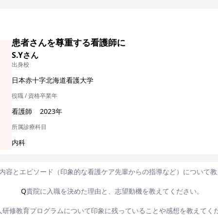
患者さんを尊重する看護師に
S.Yさん
出身校
日本赤十字北海道看護大学
役職 / 資格
卒業年
看護師
2023年
所属診療科目
内科
内容とエピソード（印象的な看護ケア先輩からの指導など）について教
Q
貴院に入職を決めた理由と、志望動機を教えてください。
人研修教育プログラムについて印象に残っていることや感想を教えてく