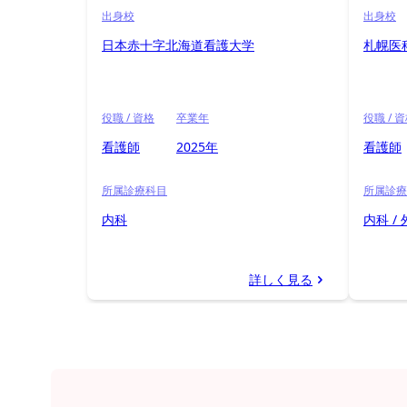
出身校
出身校
日本赤十字北海道看護大学
札幌医
役職 / 資格
卒業年
役職 / 
看護師
2025年
看護師
所属診療科目
所属診療
内科
内科 /
詳しく見る