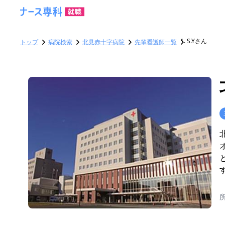
S.Yさん
トップ
病院検索
北見赤十字病院
先輩看護師一覧