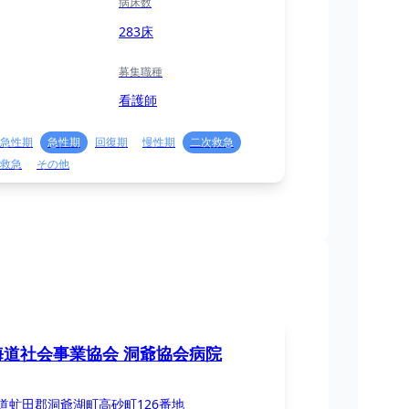
病床数
283床
募集職種
看護師
急性期
急性期
回復期
慢性期
二次救急
救急
その他
海道社会事業協会 洞爺協会病院
道虻田郡洞爺湖町高砂町126番地