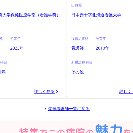
出身校
科大学保健医療学部（看護学科）
日本赤十字北海道看護大学
資格
卒業年
役職 / 資格
卒業年
2023年
看護師
2010年
科目
所属診療科目
 外科
その他
詳しく見る
詳しく
先輩看護師一覧に戻る