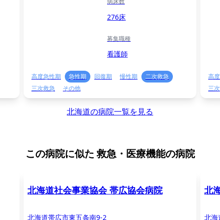
病床数
276床
募集職種
看護師
高度急性期
急性期
回復期
慢性期
二次救急
高度
三次救急
その他
三次
北海道の病院一覧を見る
この病院に似た
救急・医療機能の病院
北海道社会事業協会 帯広協会病院
北
北海道帯広市東五条南9-2
北海