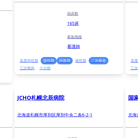
病床数
165床
募集職種
看護師
高度急性期
急性期
回復期
慢性期
二次救急
高度
三次救急
その他
三次
JCHO札幌北辰病院
国
北海道札幌市厚別区厚別中央二条6-2-1
北海