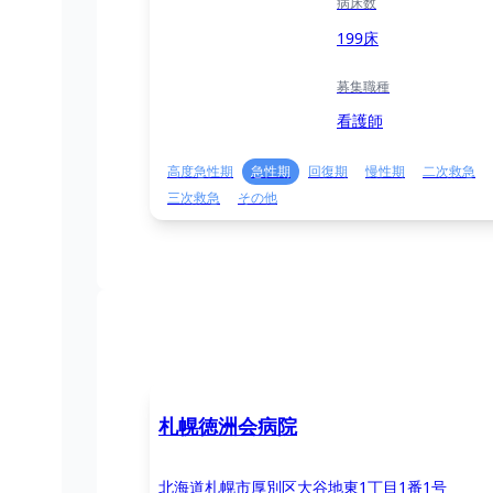
病床数
199床
募集職種
看護師
高度急性期
急性期
回復期
慢性期
二次救急
三次救急
その他
札幌徳洲会病院
北海道札幌市厚別区大谷地東1丁目1番1号