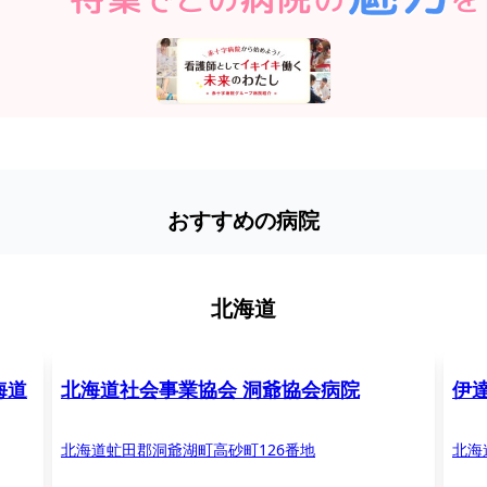
おすすめの病院
北海道
海道
北海道社会事業協会 洞爺協会病院
伊
北海道虻田郡洞爺湖町高砂町126番地
北海