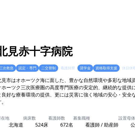
北見赤十字病院
三次救急
認定・専門
二交替制
看護師寮
奨学金
資格取得支援
休日休
北見市はオホーツク海に面した、豊かな自然環境や多彩な地域
オホーツク三次医療圏の高度専門医療の安定的、継続的な提供
と良好な療養環境の提供、更には災害に強く地域の安心・安全
す。
所在地
病床数
看護師数
募集職種
設置母
北海道
524床
672名
看護師 / 助産師