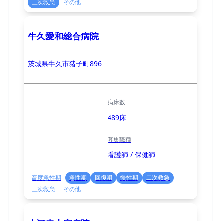
三次救急
その他
牛久愛和総合病院
茨城県牛久市猪子町896
病床数
489床
募集職種
看護師 / 保健師
高度急性期
急性期
回復期
慢性期
二次救急
三次救急
その他