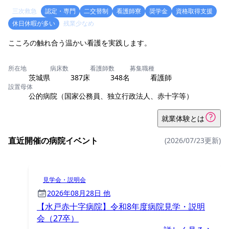
三次救急
認定・専門
二交替制
看護師寮
奨学金
資格取得支援
休日休暇が多い
残業少なめ
こころの触れ合う温かい看護を実践します。
所在地
病床数
看護師数
募集職種
茨城県
387床
348名
看護師
設置母体
公的病院（国家公務員、独立行政法人、赤十字等）
就業体験とは
直近開催の病院イベント
(2026/07/23更新)
見学会・説明会
2026年08月28日 他
【水戸赤十字病院】令和8年度病院見学・説明
会（27卒）