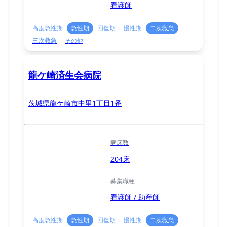
看護師
高度急性期
急性期
回復期
慢性期
二次救急
三次救急
その他
龍ケ崎済生会病院
茨城県龍ケ崎市中里1丁目1番
病床数
204床
募集職種
看護師 / 助産師
高度急性期
急性期
回復期
慢性期
二次救急