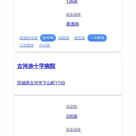
126床
募集職種
看護師
高度急性期
急性期
回復期
慢性期
二次救急
三次救急
その他
古河赤十字病院
茨城県古河市下山町1150
病床数
200床
募集職種