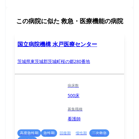
この病院に似た
救急・医療機能の病院
国立病院機構 水戸医療センター
茨城県東茨城郡茨城町桜の郷280番地
病床数
500床
募集職種
看護師
高度急性期
急性期
回復期
慢性期
二次救急