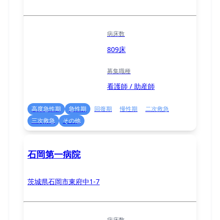
病床数
809床
募集職種
看護師 / 助産師
高度急性期
急性期
回復期
慢性期
二次救急
三次救急
その他
石岡第一病院
茨城県石岡市東府中1-7
病床数