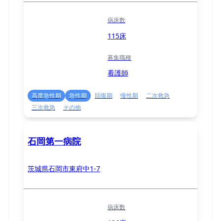
病床数
115床
募集職種
看護師
高度急性期
急性期
回復期
慢性期
二次救急
三次救急
その他
石岡第一病院
茨城県石岡市東府中1-7
病床数