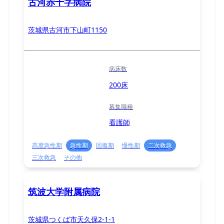
古河赤十字病院
茨城県古河市下山町1150
病床数
200床
募集職種
看護師
高度急性期
急性期
回復期
慢性期
二次救急
三次救急
その他
筑波大学附属病院
茨城県つくば市天久保2-1-1