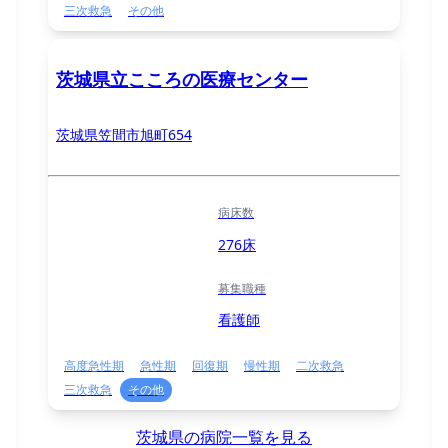
三次救急
その他
茨城県立こころの医療センター
茨城県笠間市旭町654
病床数
276床
募集職種
看護師
高度急性期
急性期
回復期
慢性期
二次救急
三次救急
その他
茨城県の病院一覧を見る