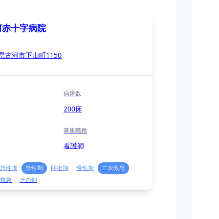
河赤十字病院
県古河市下山町1150
病床数
200床
募集職種
看護師
急性期
急性期
回復期
慢性期
二次救急
救急
その他