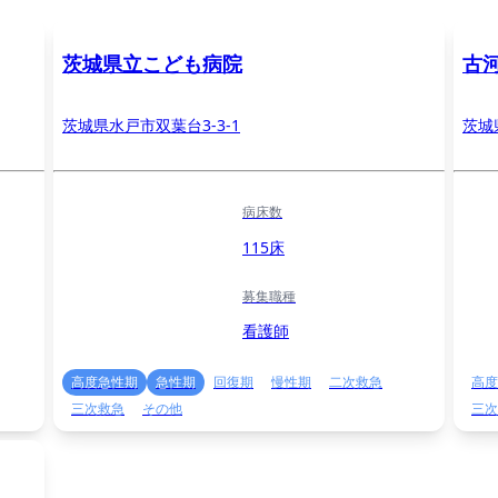
茨城県立こども病院
古
茨城県水戸市双葉台3-3-1
茨城
病床数
115床
募集職種
看護師
高度急性期
急性期
回復期
慢性期
二次救急
高度
三次救急
その他
三次