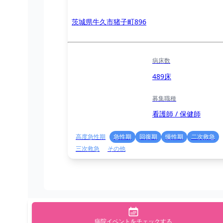
茨城県牛久市猪子町896
病床数
489床
募集職種
看護師 / 保健師
高度急性期
急性期
回復期
慢性期
二次救急
三次救急
その他
病院イベントをチェックする