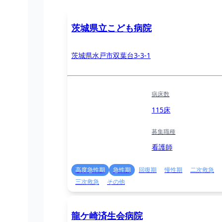
茨城県立こども病院
茨城県水戸市双葉台3-3-1
病床数
115床
募集職種
看護師
高度急性期
急性期
回復期
慢性期
二次救急
三次救急
その他
龍ケ崎済生会病院