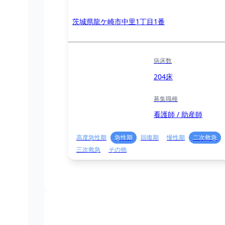
茨城県龍ケ崎市中里1丁目1番
病床数
204床
募集職種
看護師 / 助産師
高度急性期
急性期
回復期
慢性期
二次救急
三次救急
その他