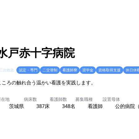
水戸赤十字病院
三次救急
認定・専門
二交替制
看護師寮
奨学金
資格取得支援
休日休
こころの触れ合う温かい看護を実践します。
所在地
病床数
看護師数
募集職種
設置母体
茨城県
387床
348名
看護師
公的病院