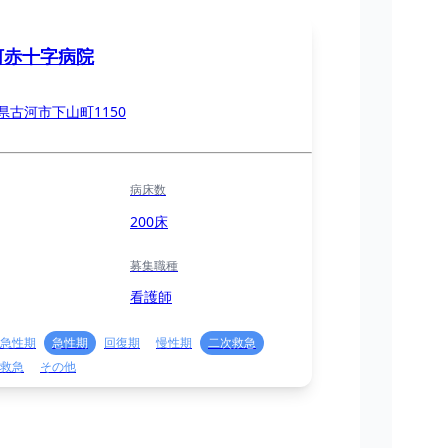
河赤十字病院
県古河市下山町1150
病床数
200床
募集職種
看護師
急性期
急性期
回復期
慢性期
二次救急
救急
その他