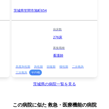
茨城県笠間市旭町654
病床数
276床
募集職種
看護師
高度急性期
急性期
回復期
慢性期
二次救急
三次救急
その他
茨城県の病院一覧を見る
この病院に似た
救急・医療機能の病院