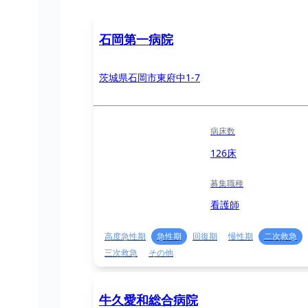
石岡第一病院
茨城県石岡市東府中1-7
病床数
126床
募集職種
看護師
高度急性期
急性期
回復期
慢性期
二次救急
三次救急
その他
牛久愛和総合病院