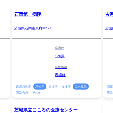
石岡第一病院
古
茨城県石岡市東府中1-7
茨城
病床数
126床
募集職種
看護師
高度急性期
急性期
回復期
慢性期
二次救急
高度
三次救急
その他
三次
茨城県立こころの医療センター