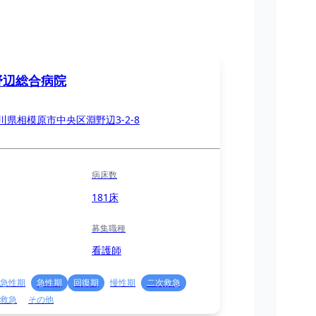
野辺総合病院
川県相模原市中央区淵野辺3-2-8
病床数
181床
募集職種
看護師
急性期
急性期
回復期
慢性期
二次救急
救急
その他