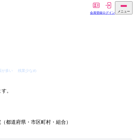
メニュー
会員登録
ログイン
暇が多い
残業少なめ
。
ます。
院（都道府県・市区町村・組合）