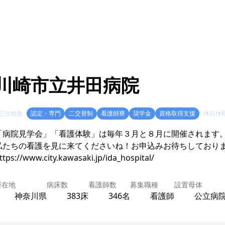
川崎市立井田病院
三次救急
認定・専門
二交替制
看護師寮
奨学金
資格取得支援
休日休
「病院見学会」「看護体験」は毎年３月と８月に開催されます
私たちの看護を見に来てくださいね！お申込みお待ちしており
ttps://www.city.kawasaki.jp/ida_hospital/
所在地
病床数
看護師数
募集職種
設置母体
神奈川県
383床
346名
看護師
公立病