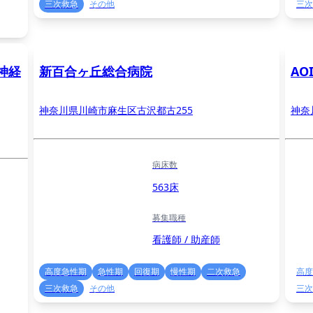
三次救急
その他
三次
神経
新百合ヶ丘総合病院
AO
神奈川県川崎市麻生区古沢都古255
神奈
病床数
563床
募集職種
看護師 / 助産師
高度急性期
急性期
回復期
慢性期
二次救急
高度
三次救急
その他
三次