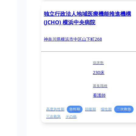
独立行政法人地域医療機能推進機構
(JCHO) 横浜中央病院
神奈川県横浜市中区山下町268
病床数
230床
募集職種
看護師
高度急性期
急性期
回復期
慢性期
二次救急
三次救急
その他