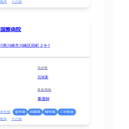
救急
その他
I国際病院
川県川崎市川崎区田町 2-9-1
病床数
328床
募集職種
看護師
急性期
急性期
回復期
慢性期
二次救急
救急
その他