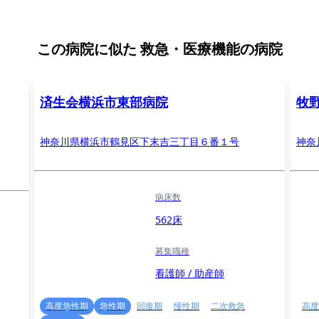
この病院に似た
救急・医療機能の病院
済生会横浜市東部病院
牧
神奈川県横浜市鶴見区下末吉三丁目６番１号
神奈
病床数
562床
募集職種
看護師 / 助産師
高度急性期
急性期
回復期
慢性期
二次救急
高度