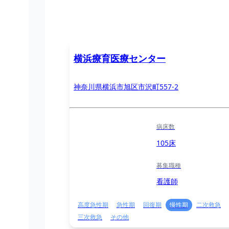
横浜療育医療センター
神奈川県横浜市旭区市沢町557-2
病床数
105床
募集職種
看護師
高度急性期
急性期
回復期
慢性期
二次救急
三次救急
その他