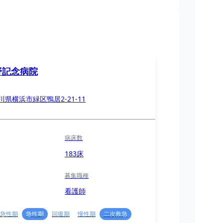
野記念病院
川県横浜市緑区鴨居2-21-11
病床数
183床
募集職種
看護師
急性期
急性期
回復期
慢性期
二次救急