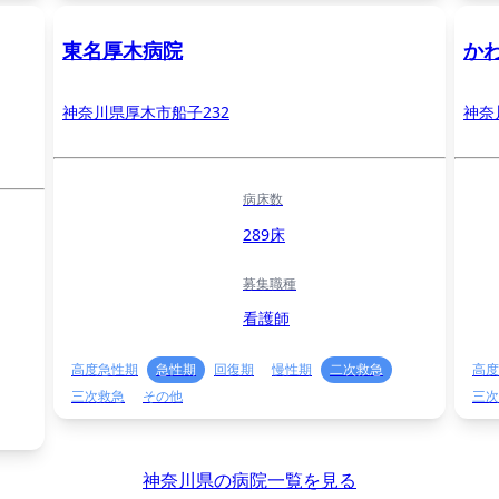
東名厚木病院
か
神奈川県厚木市船子232
神奈
病床数
289床
募集職種
看護師
高度急性期
急性期
回復期
慢性期
二次救急
高度
三次救急
その他
三次
神奈川県の病院一覧を見る