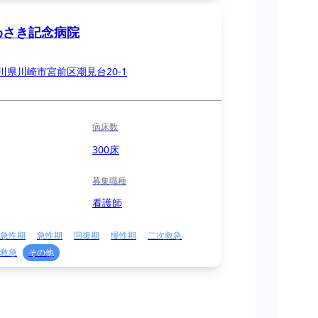
わさき記念病院
川県川崎市宮前区潮見台20-1
病床数
300床
募集職種
看護師
急性期
急性期
回復期
慢性期
二次救急
救急
その他