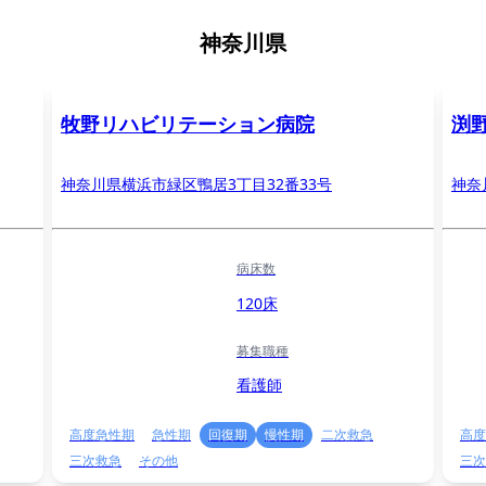
神奈川県
牧野リハビリテーション病院
渕
神奈川県横浜市緑区鴨居3丁目32番33号
神奈
病床数
120床
募集職種
看護師
高度急性期
急性期
回復期
慢性期
二次救急
高度
三次救急
その他
三次