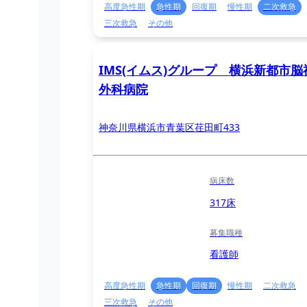
高度急性期
急性期
回復期
慢性期
二次救急
三次救急
その他
IMS(イムス)グループ 横浜新都市脳
外科病院
神奈川県横浜市青葉区荏田町433
病床数
317床
募集職種
看護師
高度急性期
急性期
回復期
慢性期
二次救急
三次救急
その他