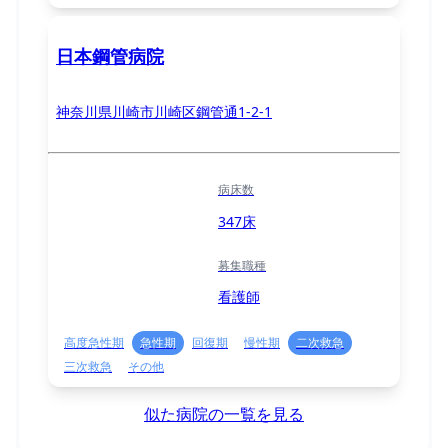
日本鋼管病院
神奈川県川崎市川崎区鋼管通1-2-1
病床数
347床
募集職種
看護師
高度急性期
急性期
回復期
慢性期
二次救急
三次救急
その他
似た病院の一覧を見る