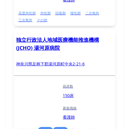
高度急性期
急性期
回復期
慢性期
二次救急
三次救急
その他
独立行政法人地域医療機能推進機構
(JCHO) 湯河原病院
神奈川県足柄下郡湯河原町中央2-21-6
病床数
150床
募集職種
看護師