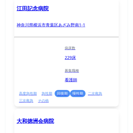
江田記念病院
神奈川県横浜市青葉区あざみ野南1-1
病床数
229床
募集職種
看護師
高度急性期
急性期
回復期
慢性期
二次救急
三次救急
その他
大和徳洲会病院