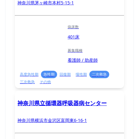
神奈川県茅ヶ崎市本村5-15-1
病床数
401床
募集職種
看護師 / 助産師
高度急性期
急性期
回復期
慢性期
二次救急
三次救急
その他
神奈川県立循環器呼吸器病センター
神奈川県横浜市金沢区富岡東6-16-1