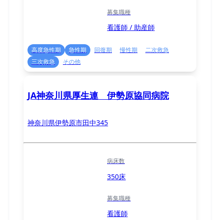
募集職種
看護師 / 助産師
高度急性期
急性期
回復期
慢性期
二次救急
三次救急
その他
JA神奈川県厚生連 伊勢原協同病院
神奈川県伊勢原市田中345
病床数
350床
募集職種
看護師