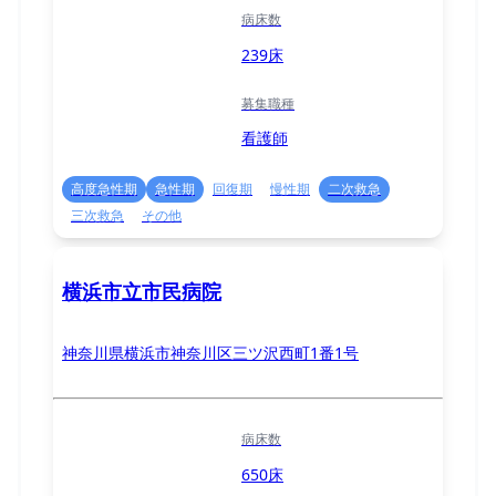
病床数
239床
募集職種
看護師
高度急性期
急性期
回復期
慢性期
二次救急
三次救急
その他
横浜市立市民病院
神奈川県横浜市神奈川区三ツ沢西町1番1号
病床数
650床