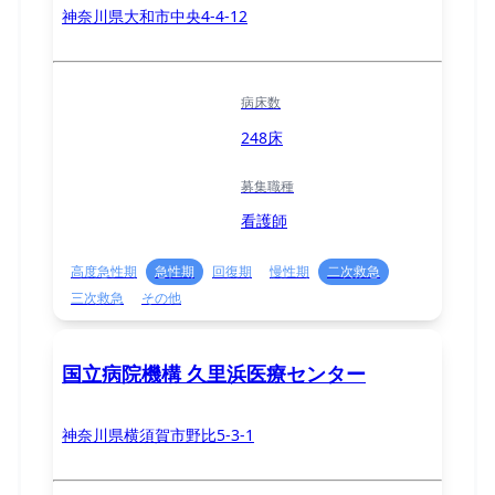
神奈川県大和市中央4-4-12
病床数
248床
募集職種
看護師
高度急性期
急性期
回復期
慢性期
二次救急
三次救急
その他
国立病院機構 久里浜医療センター
神奈川県横須賀市野比5-3-1