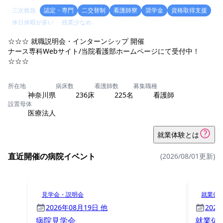
三次救急
認定・専門
二交替制
看護師寮
奨学金
資格取得支援
休日休暇が多い
残業少なめ
☆☆☆ 就職説明会・インターンシップ 開催
ナース専科Webサイト/当院看護部ホームページにて受付中！
☆☆☆
所在地
病床数
看護師数
募集職種
神奈川県
236床
225名
看護師
設置母体
医療法人
就業体験とは
直近開催の病院イベント
(2026/08/01更新)
見学会・説明会
就業体
2026年08月19日 他
202
病院見学会
就業体