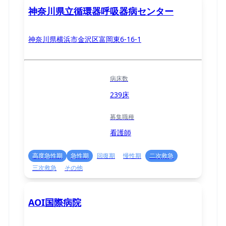
神奈川県立循環器呼吸器病センター
神奈川県横浜市金沢区富岡東6-16-1
病床数
239床
募集職種
看護師
高度急性期
急性期
回復期
慢性期
二次救急
三次救急
その他
AOI国際病院