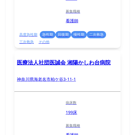
募集職種
看護師
高度急性期
急性期
回復期
慢性期
二次救急
三次救急
その他
医療法人社団医誠会 湘陽かしわ台病院
神奈川県海老名市柏ケ谷3-11-1
病床数
199床
募集職種
看護師