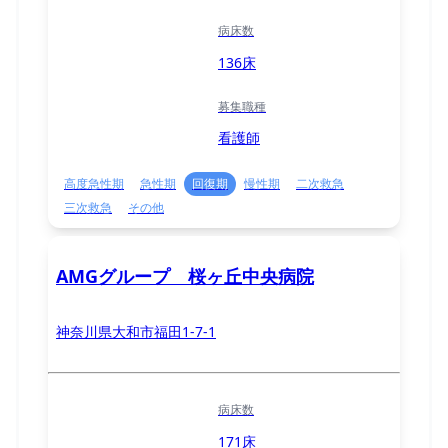
病床数
136床
募集職種
看護師
高度急性期
急性期
回復期
慢性期
二次救急
三次救急
その他
AMGグループ 桜ヶ丘中央病院
神奈川県大和市福田1-7-1
病床数
171床