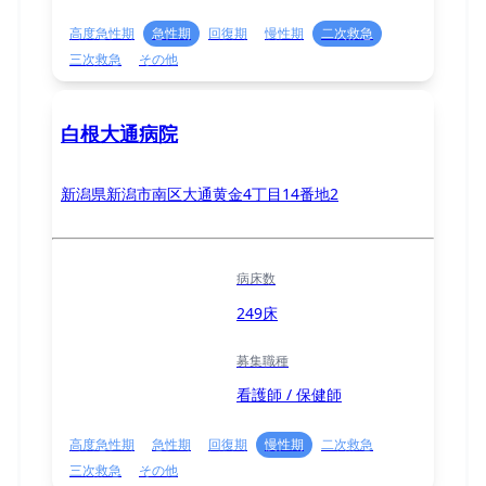
高度急性期
急性期
回復期
慢性期
二次救急
三次救急
その他
白根大通病院
新潟県新潟市南区大通黄金4丁目14番地2
病床数
249床
募集職種
看護師 / 保健師
高度急性期
急性期
回復期
慢性期
二次救急
三次救急
その他