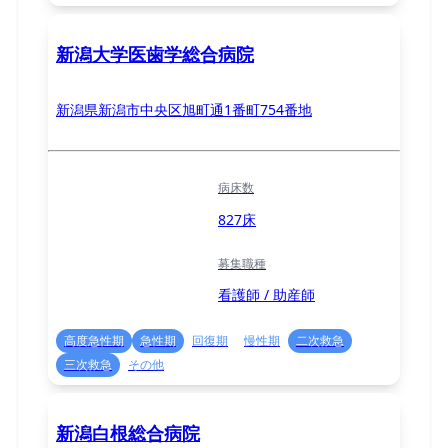
新潟大学医歯学総合病院
新潟県新潟市中央区旭町通1番町754番地
病床数
827床
募集職種
看護師 / 助産師
高度急性期
急性期
回復期
慢性期
二次救急
三次救急
その他
新潟白根総合病院