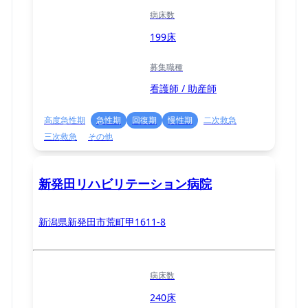
病床数
199床
募集職種
看護師 / 助産師
高度急性期
急性期
回復期
慢性期
二次救急
三次救急
その他
新発田リハビリテーション病院
新潟県新発田市荒町甲1611-8
病床数
240床