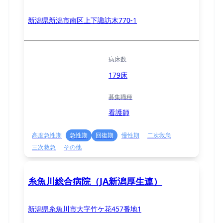
新潟県新潟市南区上下諏訪木770-1
病床数
179床
募集職種
看護師
高度急性期
急性期
回復期
慢性期
二次救急
三次救急
その他
糸魚川総合病院（JA新潟厚生連）
新潟県糸魚川市大字竹ケ花457番地1