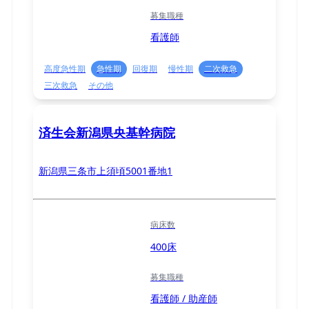
募集職種
看護師
高度急性期
急性期
回復期
慢性期
二次救急
三次救急
その他
済生会新潟県央基幹病院
新潟県三条市上須頃5001番地1
病床数
400床
募集職種
看護師 / 助産師