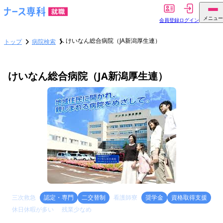
メニュー
会員登録
ログイン
けいなん総合病院（JA新潟厚生連）
トップ
病院検索
けいなん総合病院（JA新潟厚生連）
三次救急
認定・専門
二交替制
看護師寮
奨学金
資格取得支援
休日休暇が多い
残業少なめ