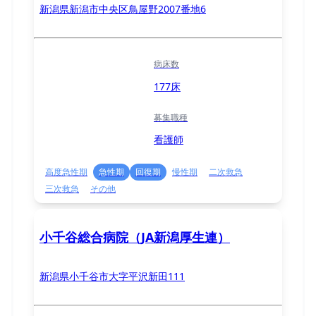
新潟県新潟市中央区鳥屋野2007番地6
病床数
177床
募集職種
看護師
高度急性期
急性期
回復期
慢性期
二次救急
三次救急
その他
小千谷総合病院（JA新潟厚生連）
新潟県小千谷市大字平沢新田111