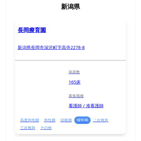
新潟県
長岡療育園
新潟県長岡市深沢町字高寺2278-8
病床数
165床
募集職種
看護師 / 准看護師
高度急性期
急性期
回復期
慢性期
二次救急
三次救急
その他