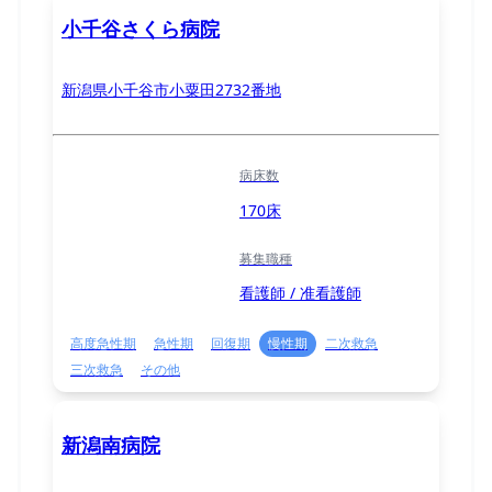
小千谷さくら病院
新潟県小千谷市小粟田2732番地
病床数
170床
募集職種
看護師 / 准看護師
高度急性期
急性期
回復期
慢性期
二次救急
三次救急
その他
新潟南病院