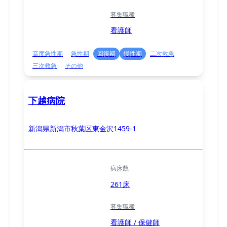
募集職種
看護師
高度急性期
急性期
回復期
慢性期
二次救急
三次救急
その他
下越病院
新潟県新潟市秋葉区東金沢1459-1
病床数
261床
募集職種
看護師 / 保健師