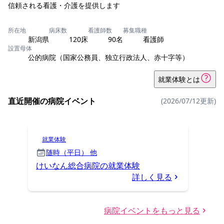
信頼される看護・介護を提供します
所在地
病床数
看護師数
募集職種
新潟県
120床
90名
看護師
設置母体
公的病院（国家公務員、独立行政法人、赤十字等）
就業体験とは
直近開催の病院イベント
(2026/07/12更新)
就業体験
随時（平日） 他
けいなん総合病院の就業体験
詳しく見る
病院イベントをもっと見る