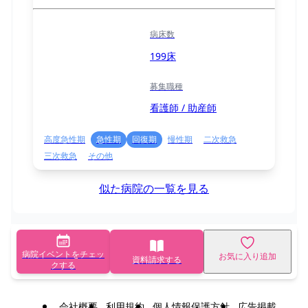
病床数
199床
募集職種
看護師 / 助産師
高度急性期
急性期
回復期
慢性期
二次救急
三次救急
その他
似た病院の一覧を見る
病院イベントをチェッ
お気に入り追加
資料請求する
クする
会社概要
利用規約
個人情報保護方針
広告掲載