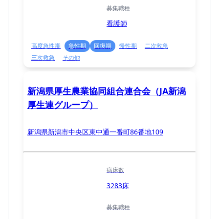
募集職種
看護師
高度急性期
急性期
回復期
慢性期
二次救急
三次救急
その他
新潟県厚生農業協同組合連合会（JA新潟
厚生連グループ）
新潟県新潟市中央区東中通一番町86番地109
病床数
3283床
募集職種