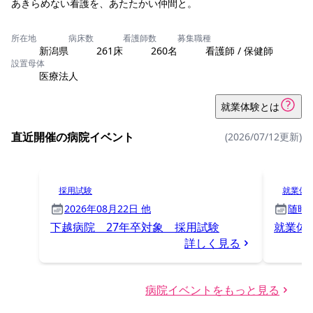
あきらめない看護を、あたたかい仲間と。
所在地
病床数
看護師数
募集職種
新潟県
261床
260名
看護師 / 保健師
設置母体
医療法人
就業体験とは
直近開催の病院イベント
(2026/07/12更新)
採用試験
就業体
2026年08月22日 他
随時
下越病院 27年卒対象 採用試験
就業体
詳しく見る
病院イベントをもっと見る