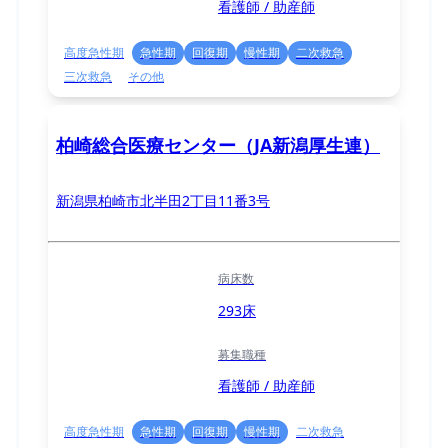
看護師 / 助産師
高度急性期
急性期
回復期
慢性期
二次救急
三次救急
その他
柏崎総合医療センター（JA新潟厚生連）
新潟県柏崎市北半田2丁目11番3号
病床数
293床
募集職種
看護師 / 助産師
高度急性期
急性期
回復期
慢性期
二次救急