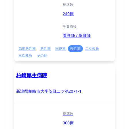
病床数
249床
募集職種
看護師 / 保健師
高度急性期
急性期
回復期
慢性期
二次救急
三次救急
その他
柏崎厚生病院
新潟県柏崎市大字茨目二ツ池2071-1
病床数
300床