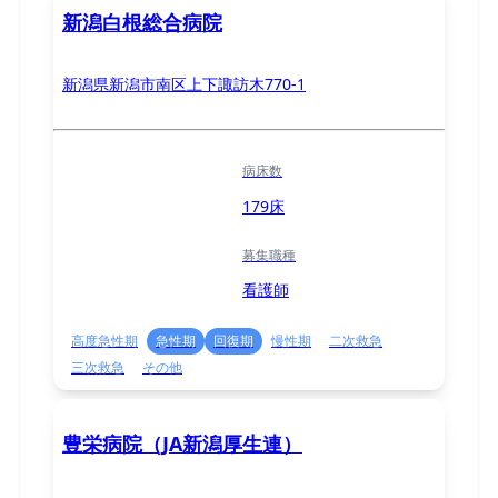
新潟白根総合病院
新潟県新潟市南区上下諏訪木770-1
病床数
179床
募集職種
看護師
高度急性期
急性期
回復期
慢性期
二次救急
三次救急
その他
豊栄病院（JA新潟厚生連）