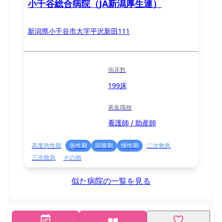
小千谷総合病院（JA新潟厚生連）
新潟県小千谷市大字平沢新田111
病床数
199床
募集職種
看護師 / 助産師
高度急性期
急性期
回復期
慢性期
二次救急
三次救急
その他
似た病院の一覧を見る