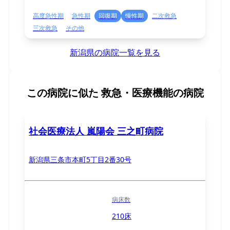
高度急性期
急性期
回復期
慢性期
二次救急
三次救急
その他
新潟県の病院一覧を見る
この病院に似た
救急・医療機能の病院
社会医療法人 嵐陽会 三之町病院
新潟県三条市本町5丁目2番30号
病床数
210床