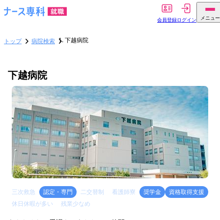
メニュー
会員登録
ログイン
下越病院
トップ
病院検索
下越病院
三次救急
認定・専門
二交替制
看護師寮
奨学金
資格取得支援
休日休暇が多い
残業少なめ