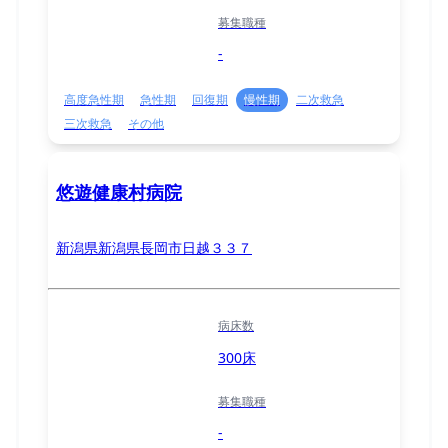
募集職種
-
高度急性期
急性期
回復期
慢性期
二次救急
三次救急
その他
悠遊健康村病院
新潟県新潟県長岡市日越３３７
病床数
300床
募集職種
-