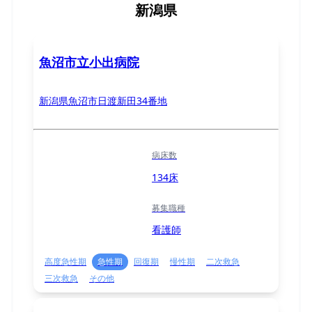
新潟県
魚沼市立小出病院
新潟県魚沼市日渡新田34番地
病床数
134床
募集職種
看護師
高度急性期
急性期
回復期
慢性期
二次救急
三次救急
その他