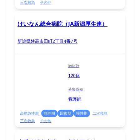
三次救急
その他
けいなん総合病院（JA新潟厚生連）
新潟県妙高市田町2丁目4番7号
病床数
120床
募集職種
看護師
高度急性期
急性期
回復期
慢性期
二次救急
三次救急
その他