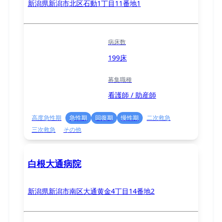
新潟県新潟市北区石動1丁目11番地1
病床数
199床
募集職種
看護師 / 助産師
高度急性期
急性期
回復期
慢性期
二次救急
三次救急
その他
白根大通病院
新潟県新潟市南区大通黄金4丁目14番地2