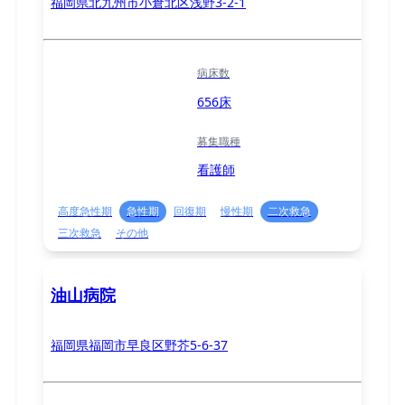
福岡県北九州市小倉北区浅野3-2-1
病床数
656床
募集職種
看護師
高度急性期
急性期
回復期
慢性期
二次救急
三次救急
その他
油山病院
福岡県福岡市早良区野芥5-6-37