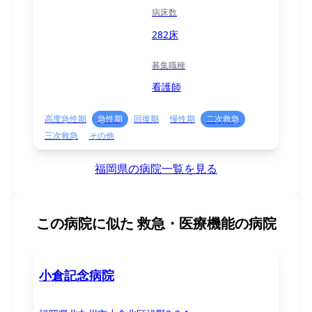
病床数
282床
募集職種
看護師
高度急性期
急性期
回復期
慢性期
二次救急
三次救急
その他
福岡県の病院一覧を見る
この病院に似た
救急・医療機能の病院
小倉記念病院