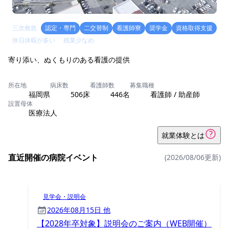
三次救急
認定・専門
二交替制
看護師寮
奨学金
資格取得支援
休日休暇が多い
残業少なめ
寄り添い、ぬくもりのある看護の提供
所在地
病床数
看護師数
募集職種
福岡県
506床
446名
看護師 / 助産師
設置母体
医療法人
就業体験とは
直近開催の病院イベント
(2026/08/06更新)
見学会・説明会
2026年08月15日 他
【2028年卒対象】説明会のご案内（WEB開催）