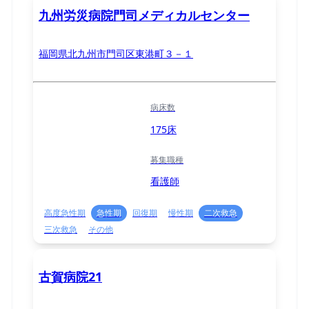
九州労災病院門司メディカルセンター
福岡県北九州市門司区東港町３－１
病床数
175床
募集職種
看護師
高度急性期
急性期
回復期
慢性期
二次救急
三次救急
その他
古賀病院21