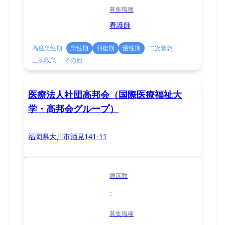
募集職種
看護師
高度急性期
急性期
回復期
慢性期
二次救急
三次救急
その他
医療法人社団高邦会（国際医療福祉大
学・高邦会グループ）
福岡県大川市酒見141-11
病床数
-
募集職種