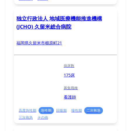
独立行政法人 地域医療機能推進機構
(JCHO) 久留米総合病院
福岡県久留米市櫛原町21
病床数
175床
募集職種
看護師
高度急性期
急性期
回復期
慢性期
二次救急
三次救急
その他