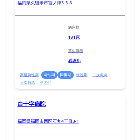
福岡県久留米市宮ノ陣3-3-8
病床数
191床
募集職種
看護師
高度急性期
急性期
回復期
慢性期
二次救急
三次救急
その他
白十字病院
福岡県福岡市西区石丸4丁目3-1