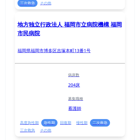
三次救急
その他
地方独立行政法人 福岡市立病院機構 福岡
市民病院
福岡県福岡市博多区吉塚本町13番1号
病床数
204床
募集職種
看護師
高度急性期
急性期
回復期
慢性期
二次救急
三次救急
その他