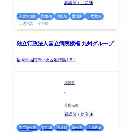
看護師 / 助産師
高度急性期
急性期
回復期
慢性期
二次救急
三次救急
その他
独立行政法人国立病院機構 九州グループ
福岡県福岡市中央区地行浜1-8-1
病床数
-
募集職種
看護師 / 助産師
高度急性期
急性期
回復期
慢性期
二次救急