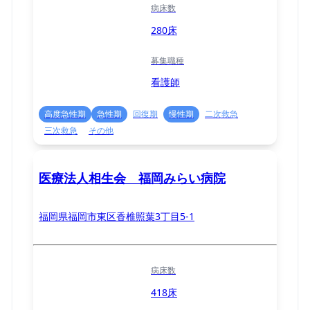
病床数
280床
募集職種
看護師
高度急性期
急性期
回復期
慢性期
二次救急
三次救急
その他
医療法人相生会 福岡みらい病院
福岡県福岡市東区香椎照葉3丁目5-1
病床数
418床