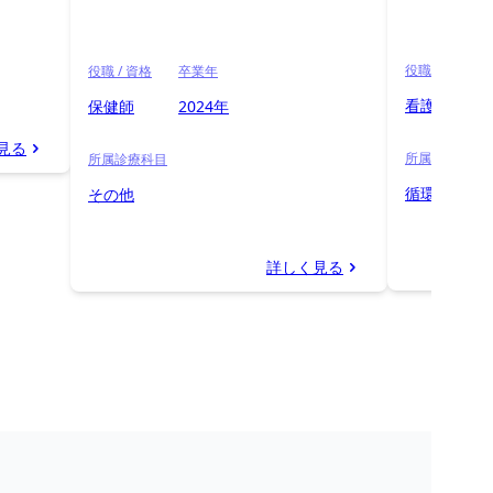
役職 / 資格
役職 / 資格
卒業年
看護師
保健師
2024年
見る
所属診療科目
所属診療科目
循環器科
その他
詳しく見る