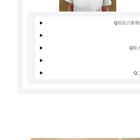
Q
現在の業務
Q
新
Q