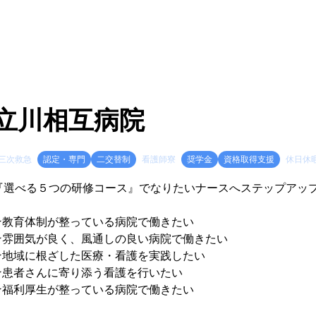
立川相互病院
三次救急
認定・専門
二交替制
看護師寮
奨学金
資格取得支援
休日休
『選べる５つの研修コース』でなりたいナースへステップアッ
★教育体制が整っている病院で働きたい
★雰囲気が良く、風通しの良い病院で働きたい
★地域に根ざした医療・看護を実践したい
★患者さんに寄り添う看護を行いたい
★福利厚生が整っている病院で働きたい