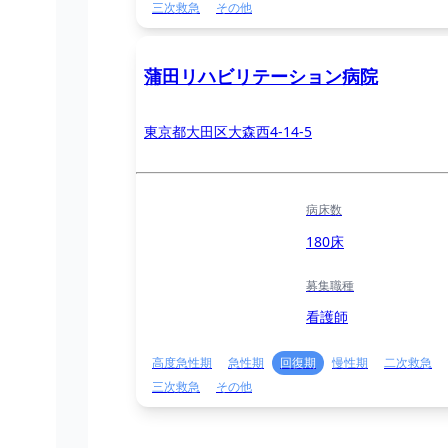
三次救急
その他
蒲田リハビリテーション病院
東京都大田区大森西4-14-5
病床数
180床
募集職種
看護師
高度急性期
急性期
回復期
慢性期
二次救急
三次救急
その他