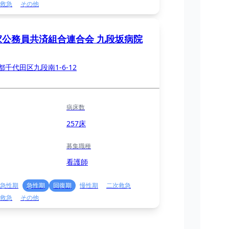
救急
その他
家公務員共済組合連合会 九段坂病院
都千代田区九段南1-6-12
病床数
257床
募集職種
看護師
急性期
急性期
回復期
慢性期
二次救急
救急
その他