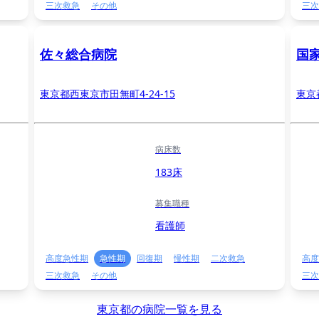
三次救急
その他
三次
佐々総合病院
国
東京都西東京市田無町4-24-15
東京
病床数
183床
募集職種
看護師
高度急性期
急性期
回復期
慢性期
二次救急
高度
三次救急
その他
三次
東京都の病院一覧を見る