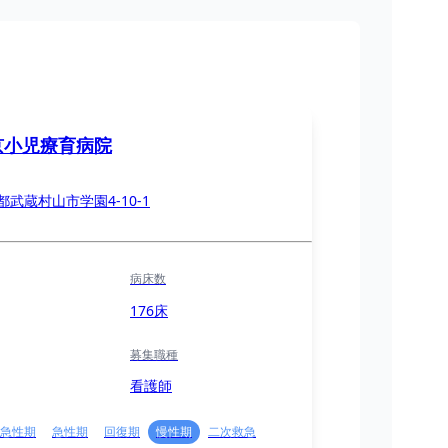
京小児療育病院
都武蔵村山市学園4-10-1
病床数
176床
募集職種
看護師
急性期
急性期
回復期
慢性期
二次救急