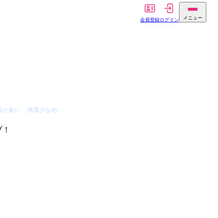
メニュー
会員登録
ログイン
暇が多い
残業少なめ
プ！