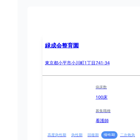
緑成会整育園
東京都小平市小川町1丁目741-34
病床数
100床
募集職種
看護師
高度急性期
急性期
回復期
慢性期
二次救急