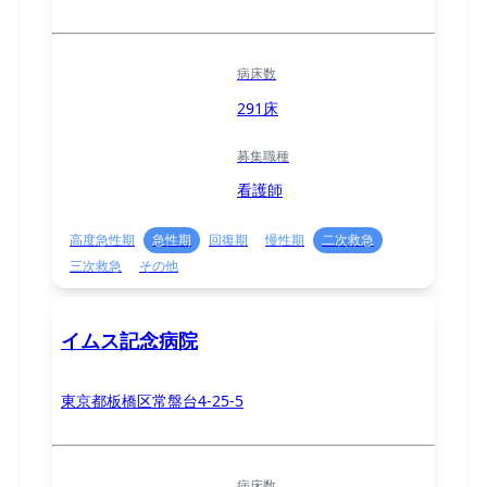
病床数
291床
募集職種
看護師
高度急性期
急性期
回復期
慢性期
二次救急
三次救急
その他
イムス記念病院
東京都板橋区常盤台4-25-5
病床数