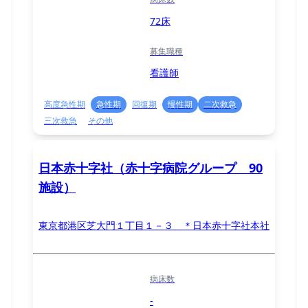
72床
募集職種
看護師
高度急性期
急性期
回復期
慢性期
二次救急
三次救急
その他
日本赤十字社（赤十字病院グループ 90
施設）
東京都港区芝大門１丁目１－３ ＊日本赤十字社本社
病床数
-