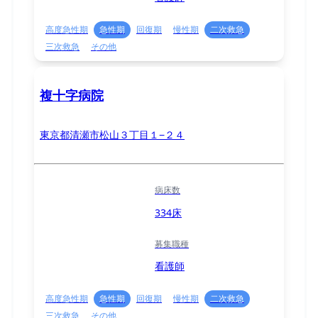
高度急性期
急性期
回復期
慢性期
二次救急
三次救急
その他
複十字病院
東京都清瀬市松山３丁目１−２４
病床数
334床
募集職種
看護師
高度急性期
急性期
回復期
慢性期
二次救急
三次救急
その他