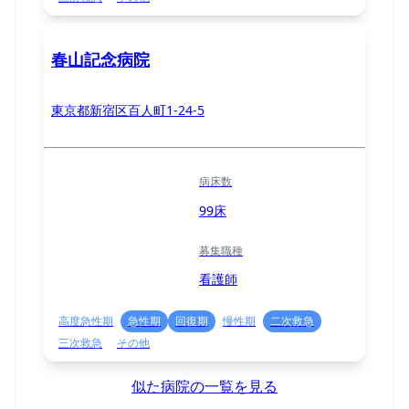
春山記念病院
東京都新宿区百人町1-24-5
病床数
99床
募集職種
看護師
高度急性期
急性期
回復期
慢性期
二次救急
三次救急
その他
似た病院の一覧を見る