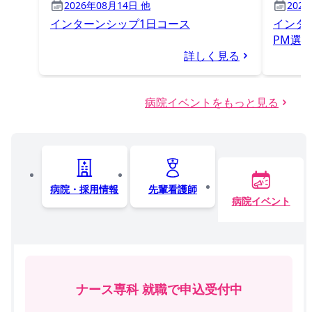
2026年08月14日 他
202
インターンシップ1日コース
インタ
PM選
詳しく見る
病院イベントをもっと見る
病院・採用情報
先輩看護師
病院イベント
ナース専科 就職で申込受付中