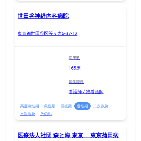
世田谷神経内科病院
東京都世田谷区等々力6-37-12
病床数
165床
募集職種
看護師 / 准看護師
高度急性期
急性期
回復期
慢性期
二次救急
三次救急
その他
医療法人社団 森と海 東京 東京蒲田病