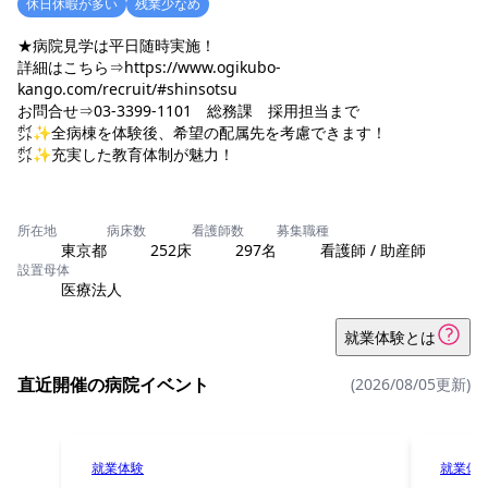
休日休暇が多い
残業少なめ
★病院見学は平日随時実施！
詳細はこちら⇒https://www.ogikubo-
kango.com/recruit/#shinsotsu
お問合せ⇒03-3399-1101 総務課 採用担当まで
㌽✨全病棟を体験後、希望の配属先を考慮できます！
㌽✨充実した教育体制が魅力！
所在地
病床数
看護師数
募集職種
東京都
252床
297名
看護師 / 助産師
設置母体
医療法人
就業体験とは
直近開催の病院イベント
(2026/08/05更新)
就業体験
就業体