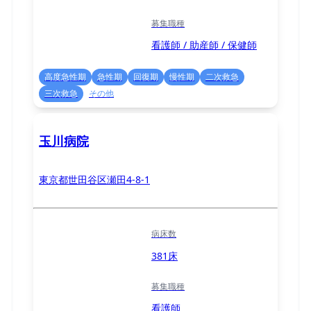
募集職種
看護師 / 助産師 / 保健師
高度急性期
急性期
回復期
慢性期
二次救急
三次救急
その他
玉川病院
東京都世田谷区瀬田4-8-1
病床数
381床
募集職種
看護師