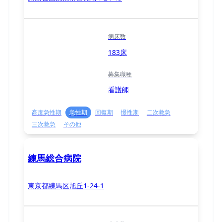
病床数
183床
募集職種
看護師
高度急性期
急性期
回復期
慢性期
二次救急
三次救急
その他
練馬総合病院
東京都練馬区旭丘1-24-1