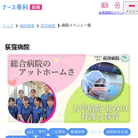
メニュー
会員登録
ログイン
病院イベント一覧
トップ
病院検索
荻窪病院
荻窪病院
三次救急
認定・専門
二交替制
看護師寮
奨学金
資格取得支援