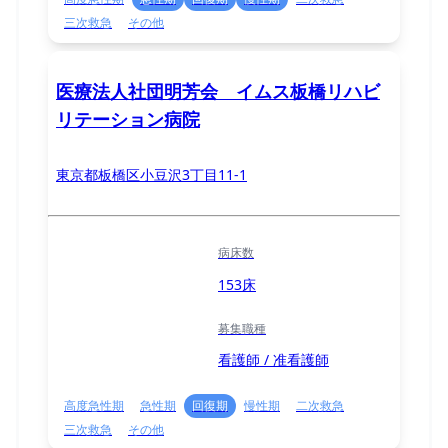
三次救急
その他
医療法人社団明芳会 イムス板橋リハビ
リテーション病院
東京都板橋区小豆沢3丁目11-1
病床数
153床
募集職種
看護師 / 准看護師
高度急性期
急性期
回復期
慢性期
二次救急
三次救急
その他