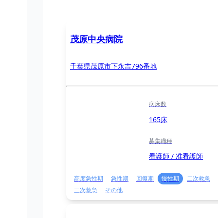
茂原中央病院
千葉県茂原市下永吉796番地
病床数
165床
募集職種
看護師 / 准看護師
高度急性期
急性期
回復期
慢性期
二次救急
三次救急
その他