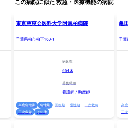
この病院に似た
救急・医療機能の病院
東京慈恵会医科大学附属柏病院
亀
千葉県柏市柏下163-1
千葉
病床数
664床
募集職種
看護師 / 助産師
高度急性期
急性期
回復期
慢性期
二次救急
高度
三次救急
その他
三次