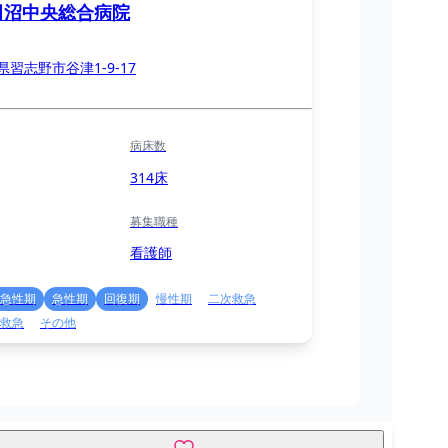
田沼中央総合病院
県習志野市谷津1-9-17
病床数
314床
募集職種
看護師
急性期
急性期
回復期
慢性期
二次救急
救急
その他