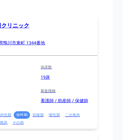
田クリニック
県鴨川市東町 1344番地
病床数
19床
募集職種
看護師 / 助産師 / 保健師
急性期
急性期
回復期
慢性期
二次救急
救急
その他