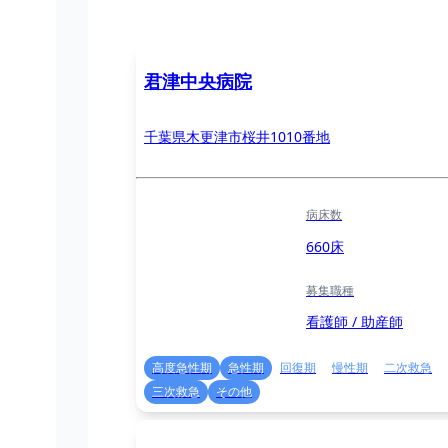
君津中央病院
千葉県木更津市桜井1010番地
病床数
660床
募集職種
看護師 / 助産師
高度急性期
急性期
回復期
慢性期
二次救急
三次救急
その他