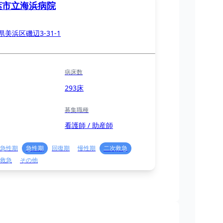
葉市立海浜病院
県美浜区磯辺3-31-1
病床数
293床
募集職種
看護師 / 助産師
急性期
急性期
回復期
慢性期
二次救急
救急
その他