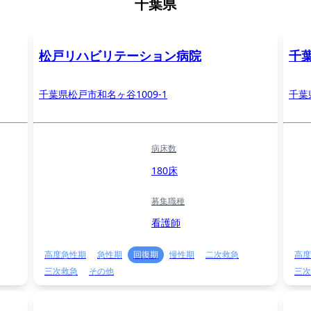
千葉県
松戸リハビリテーション病院
千
千葉県松戸市和名ヶ谷1009-1
千葉
病床数
180床
募集職種
看護師
高度急性期
急性期
回復期
慢性期
二次救急
高度
三次救急
その他
三次