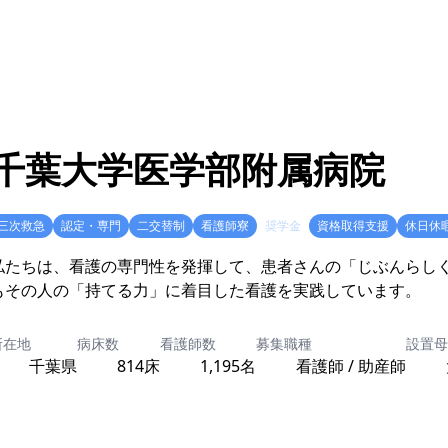
千葉大学医学部附属病院
三次救急
認定・専門
二交替制
看護師寮
奨学金
資格取得支援
休日休
私たちは、看護の専門性を発揮して、患者さんの「じぶんらし
もその人の「持てる力」に着目した看護を実践しています。
所在地
病床数
看護師数
募集職種
設置母
千葉県
814床
1,195名
看護師 / 助産師