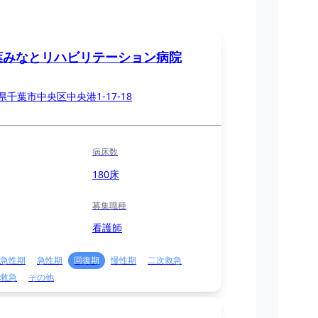
葉みなとリハビリテーション病院
県千葉市中央区中央港1-17-18
病床数
180床
募集職種
看護師
急性期
急性期
回復期
慢性期
二次救急
救急
その他