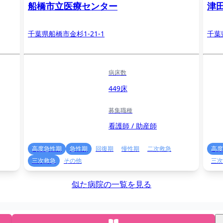
船橋市立医療センター
津
千葉県船橋市金杉1-21-1
千葉
病床数
449床
募集職種
看護師 / 助産師
高度急性期
急性期
回復期
慢性期
二次救急
高度
三次救急
その他
三次
似た病院の一覧を見る