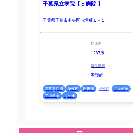
千葉県立病院【５病院 】
千葉県千葉市中央区市場町１－１
病床数
1237床
募集職種
看護師
高度急性期
急性期
回復期
慢性期
二次救急
三次救急
その他