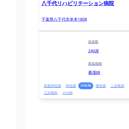
八千代リハビリテーション病院
千葉県八千代市米本1808
病床数
240床
募集職種
看護師
高度急性期
急性期
回復期
慢性期
二次救急
三次救急
その他