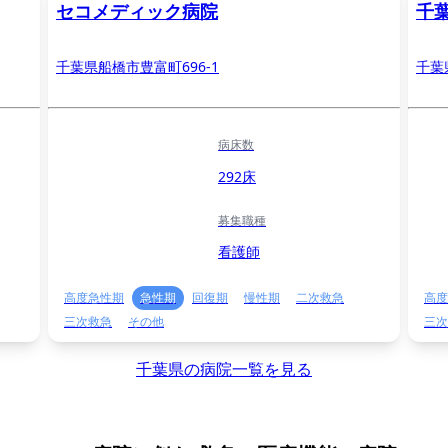
セコメディック病院
千
千葉県船橋市豊富町696-1
千葉
病床数
292床
募集職種
看護師
高度急性期
急性期
回復期
慢性期
二次救急
高度
三次救急
その他
三次
千葉県の病院一覧を見る