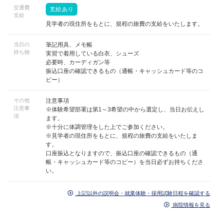
交通費
支給あり
支給
見学者の現住所をもとに、規程の旅費の支給をいたします。
当日の
筆記用具、メモ帳
持ち物
実習で着用している白衣、シューズ
必要時、カーディガン等
振込口座の確認できるもの（通帳・キャッシュカード等のコ
ピー）
その他
注意事項
注意事
※体験希望部署は第1～3希望の中から選定し、当日お伝えし
項
ます。
※十分に体調管理をした上でご参加ください。
※見学者の現住所をもとに、規程の旅費の支給をいたしま
す。
口座振込となりますので、振込口座の確認できるもの（通
帳・キャッシュカード等のコピー）を当日必ずお持ちくださ
い。
上記以外の説明会・就業体験・採用試験日程を確認する
病院情報を見る