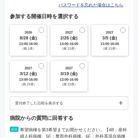
パスワードを忘れた場合はこちら
参加する開催日時を選択する
2026
2027
2027
8/28 (金)
2/26 (金)
3/5 (金)
13:00-16:00
13:00-16:00
13:00-16:00
（残 1席）
（残 12席）
（残 22席）
2027
2027
3/12 (金)
3/19 (金)
13:00-16:00
13:00-16:00
（残 25席）
（残 22席）
受付終了した日程を表示する
病院からの質問に回答する
希望病棟を第3希望までお聞かせください。【4B：産科
必須
婦人科病棟、5F：整形外科病棟、6F：外科系混合病棟