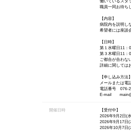
働いているスタ
職員一同お待ち
【内容】
病院内を説明し
希望者には座談
【日時】
第１水曜日11：0
第３木曜日11：
ご都合が合わな
詳細に関しては
【申し込み方法
メールまたは電
電話番号 076-2
E-mail
main@
開催日時
【受付中】
2026年9月2日(
2026年9月17日
2026年10月7日