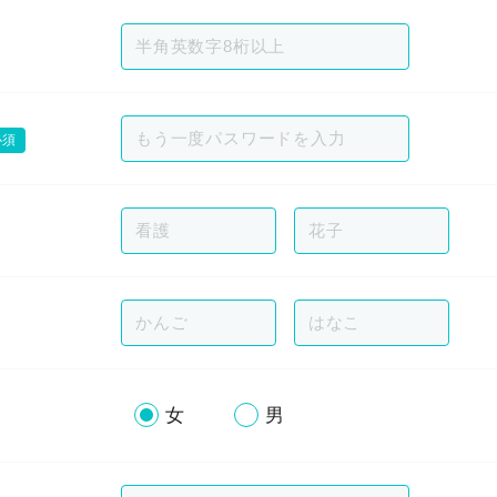
必須
女
男