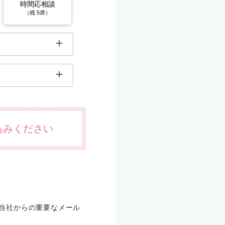
時間応相談
（残 5席）
込みください
合、当社からの重要なメール