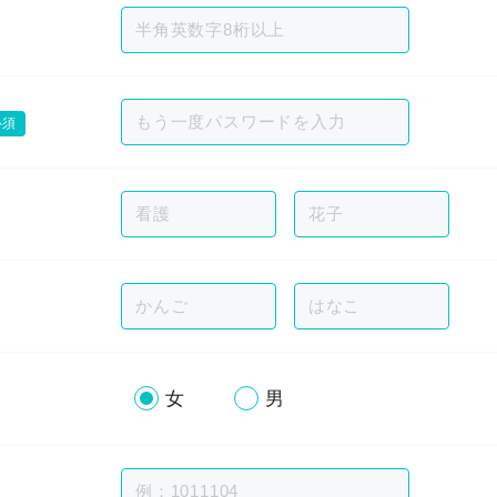
必須
女
男