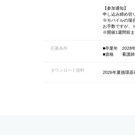
【参加通知】
申し込み締め切
※モバイルの場
お手数ですが、
※開催1週間前
応募条件
■卒業年 2028
■資格 看護師
ダウンロード資料
2026年夏循環器