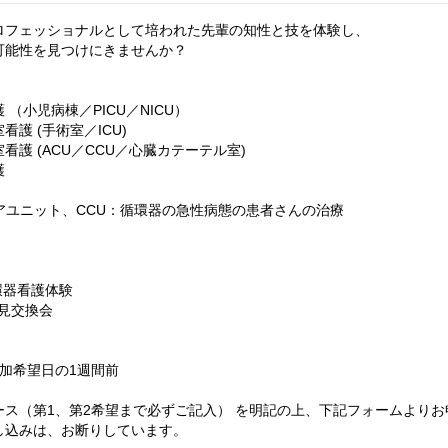
ロフェッショナルとして培われた先輩の知性と技を体験し、
可能性を見つけにきませんか？
（小児病棟／PICU／NICU）
護 (手術室／ICU)
看護 (ACU／CCU／心臓カテーテル室)
護
アユニット、CCU：循環器の急性病態の患者さんの治療
 循環器看護体験
 意見交換会
加希望日の1週間前
ース（第1、第2希望まで必ずご記入） を明記の上、下記フォームより
し込みは、お断りしています。