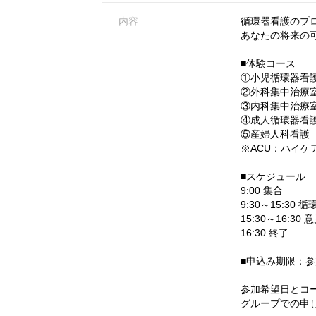
内容
循環器看護のプ
あなたの将来の
■体験コース
①小児循環器看護 
②外科集中治療室看
③内科集中治療室
④成人循環器看
⑤産婦人科看護
※ACU：ハイケ
■スケジュール
9:00 集合
9:30～15:30
15:30～16:30
16:30 終了
■申込み期限：参
参加希望日とコ
グループでの申